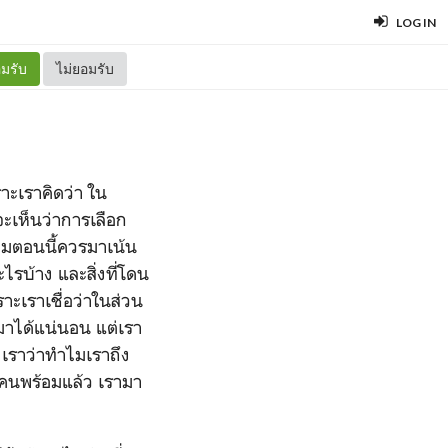
LOG IN
มรับ
ไม่ยอมรับ
าะเราคิดว่า ใน
ะเห็นว่าการเลือก
วามตอนนี้ควรมาเน้น
ไรบ้าง และสิ่งที่โดน
ะเราเชื่อว่าในส่วน
มาได้แน่นอน แต่เรา
งเราว่าทำไมเราถึง
ุกคนพร้อมแล้ว เรามา