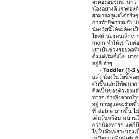
จะต้องอบรมนานกว่า
น้องอย่างดี
เราต้องค
สามารถดูแลได้จริงๆ
การทำกิจกรรมกับน้อ
น้องวัยนี้ได้จะต้องเ
โฮสต์
น้องคนเล็กเรา
mom
ทำให้เราไม่ค่อ
เราเป็นช่วงรอยต่อที่
ตั้งแต่เริ่มตั้งไข่
มาจนถ
อยู่ดี ฮ่าๆ
-
Toddler (1-3 y
แล้ว
น้องในวัยนี้พั
ต้นขึ้นและมีพัฒนาก
คิดเป็นของตัวเองแล
ทารก
อ้างอิงจากบ้
อยู่
การดูแลจะง่ายข
ที่
stable
มากขึ้น
ไม
เต็มวันหรือบางบ้านใ
กว่าน้องทารก
แต่ก็ม
ไปในตัวเพราะน้องเป็
เหมือนแม่พิมพ์เช่น