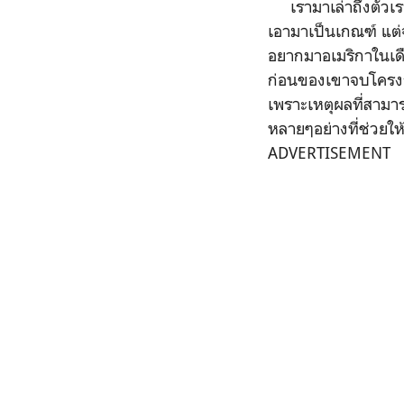
เรามาเล่าถึงตัวเราก่
เอามาเป็นเกณฑ์ แต่จ
อยากมาอเมริกาในเดื
ก่อนของเขาจบโครงการ
เพราะเหตุผลที่สามารถ
หลายๆอย่างที่ช่วยให
ADVERTISEMENT