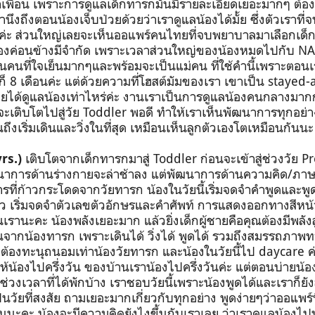
เพื่อน
เพราะการดูแลเด็กทารกมันมีรายละเอียดเยอะมากๆ
ต้อ
ำนึงถึงตอนน้องเจ็บป่วยด้วยว่าเราดูแลน้องได้มั้ย
ซึ่งตัวเราที
ค่ะ
ส่วนใหญ่เลยจะเห็นออแพร์คนไทยที่จบพยาบาลมาเลือกเด็กว
งค่อนข้างมีจำกัด
เพราะเวลาส่วนใหญ่ของน้องหมดไปกับ
N
ป็นคนที่ใจเย็นมากๆ
และพร้อมจะเป็นแม่คน
ที่ใช้คำนี้เพราะตอน
ก็ 8
เดือนค่ะ
แต่ด้วยความที่โฮสต์มัมของเรา
เขาเป็น
stayed-
ยได้ดูแลน้องเท่าไหร่ค่ะ
งานเราเป็นการดูแลน้องคนกลางมาก
จะเติบโตไปสู่วัย
Toddler
พอดี ทำให้เราเห็นพัฒนาการทุกอย่
ึงเริ่มเดิน
และวิ่งในที่สุด
เหมือนเห็นลูกตัวเองโตเหมือนกันน
เติบโตจากเด็กทารกมาสู่
Toddler
ก่อนจะเข้าสู่ช่วงวัย 
rs.)
ฒนาการด้านร่างกายจะล่าช้าลง
แต่พัฒนาการด้านความคิด/ภา
ารที่ก้าวกระโดดจากวัยทารก
น้องในวัยนี้เริ่มจดจำคำพูดและ
้ว
เริ่มจดจำตัวเลขตัวอักษร
และคำศัพท์
การแสดงออกทางสีหน้า
านเรานะคะ น้องพลังเยอะมาก
แล้วยิ่งเด็กผู้ชายคือคุณต้องมีพลัง
ึ้นจากน้องทารก
เพราะเดินได้
วิ่งได้
พูดได้
รวมถึงสมรรถภาพท
่ต้องทะนุถนอมเท่าน้องวัยทารก
และน้องในวัยนี้ไป daycare
ค
ห้น้องไปครึ่งวัน
ของบ้านเราน้องไปครึ่งวันค่ะ
แต่ตอนบ่ายน้อง
ีช่วงเวลาที่ได้พักบ้าง
เราชอบวัยนี้เพราะน้องพูดได้
และเราก็ยั
นวัยที่สงสัย
ถามเยอะมากเกี่ยวกับทุกอย่าง
พูดง่ายๆว่าออแพร์ที่
กันนะคะ
น้องจะมีความคิดยังไงขึ้นกับเราเลย
ว่าเราดูแลน้องไ