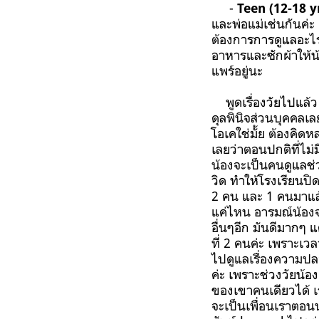
-
Teen (12-18 y
และพ่อแม่เช่นกันค่ะ
ต้องการการดูแลอะ
อาหาร
และซักผ้าให้น
แพร์อยู่นะ
พูดเรื่องวัยไปแล้ว
ดุลพินิจส่วนบุคคลเ
โอเคใช่มั้ย
ต้องคิดห
เลยว่าตอนปกติที่ไม่ม
น้องจะเป็นคนดูแลช่
วิด
ทำให้โรงเรียนปิ
2
คน
และ
1
คนมาแล
แค่ไหน
อารมณ์น้อง
อื่นๆอีก
มันดีมากๆ
แ
ที่ 2
คนค่ะ
เพราะเวล
ไปดูแลเรื่องความป
ค่ะ
เพราะช่วงวัยน้อง
ของเขาคนเดียวได้
จะเป็นเพื่อนเราตอน