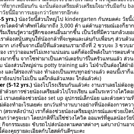
วลาที่ยากเหมือนกัน
ฉะนั้นต้องเตรียมตัวเตรียมใจมารับมือกับ b
่าวัยนี้มีอาการเยอะกว่าวัยทารกอีกค่ะ
น้องวัยนี้ส่วนใหญ่ไป
kindergarten
กันหมดค่ะ
วัยนี้
5 yrs.)
ระโดดจำคำศัพท์ได้มากถึง 3,000
คำ
แต่ด้านอารมณ์เองก็ยาก
ริ่มเรียนรู้ความรู้สึกของคนอื่นมากขึ้น
เป็นวัยที่มีความกลัวเย
เราต้องสนับสนุนให้น้องกล้าที่จะพูดและเล่นกับเพื่อนๆ
ส่วนตัวแล
งมาก
เก่งขึ้นจากเมื่อปีที่แล้วตอนเรามาถึงที่ 2
ขวบจะ 3
ขวบม
่อง
เราว่าออแพร์ไม่เหงาแน่นอน
แต่ก็ต้องมีพลังในการตอบค
่งมากขึ้น
จากโซฟามาเป็นเคาน์เตอร์บาร์ในครัวแทนแล้ว
ส่วน
วบ
น้องส่วนใหญ่ผ่าน
potty training
แล้ว
ไม่จำเป็นต้องใส่ผ้าอ
อง
และใส่รองเท้าเอง
ทำเองเป็นแทบทุกอย่างแล้ว
ตอนนี้เราก
รายังแปรงไม่เป็น
แต่ใกล้แล้วแหละ
ใกล้แล้วค่ะ
)
น้องไปโรงเรียนกันแล้วค่ะ
งานเราเลยไม่ต้อง
r (5-12 yrs.)
ช้าด้วยการช่วยน้องเตรียมตัวไปโรงเรียน
แต่ในระหว่างโควิดอย
์
เราเลยต้องช่วยน้อง set up
อุปกรณ์เล็กน้อย
และด้วยความที
ม่ต้องทำอะไรเลยค่ะ
ยกเว้นทำงานบางอย่างที่น้องต้องการควา
ำ
(
สระหลังบ้าน)
เราก็ต้องช่วยน้องเตรียมอุปกรณ์และช่วยเปิดน้
งจนกว่าครูจะมา
โดยปกติที่ไม่ใช่ช่วงโควิด
ออแพร์ที่ดูแลน้องวัยน
ะ
กิจกรรมเยอะ
ขับรถไปส่งน้องตามคลาสต่างๆ
แต่บางบ้านอา
นี้ต้องคุยรายละเอียดกับโฮสต์กันดีๆนะคะ