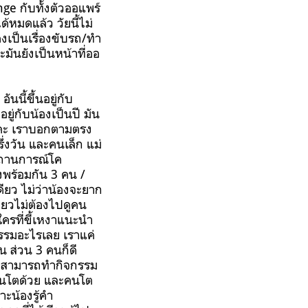
enge
กับทั้งตัวออแพร์
ได้หมดแล้ว
วัยนี้ไม่
คงเป็นเรื่องขับรถ/ทำ
ะมันยังเป็นหน้าที่ออ
อันนี้ขึ้นอยู่กับ
อยู่กับน้องเป็นปี
มัน
คะ
เราบอกตามตรง
่งวัน
และคนเล็ก
แม่
สถานการณ์โค
ยงพร้อมกัน 3
คน
/
ดียว
ไม่ว่าน้องจะยาก
ดียวไม่ต้องไปดูคน
ใครที่ขี้เหงาแนะนำ
จกรรมอะไรเลย
เราแค่
ัน
ส่วน 3
คนก็ดี
ตสามารถทำกิจกรรม
คนโตด้วย
และคนโต
าะน้องรู้คำ