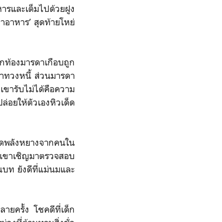
หารและเต็มไปด้วยฝูง
หาอาหาร’ สุดท้ายโหย่
ากท้องมารดาเกือบถูก
มาทวงหนี้ ส่วนมารดา
่เขารับไม่ได้คือความ
ปล่อยให้ตัวเองหิวเด็ด
ดูดพลังหยางจากคนใน
ิดาเขาเชิญมาตรวจสอบ
บท ยังดีที่แม่นมและ
ยครั้ง โชคดีที่เด็ก