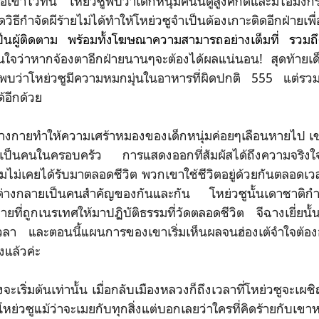
อเขาไว้ทัน โหย่วซูพบว่าเด็กหนุ่มคนนี้ดูสูงศักดิ์และมีไอมังกรม
คิดวิธีกำจัดผีร้ายไม่ได้ทำให้โหย่วซูจำเป็นต้องเกาะติดอีกฝ่า
ป็นผู้ติดตาม
พร้อมทั้งโฆษณาความสามารถอย่างเต็มที่
รวมถึ
่นใจว่าหากจ้องตาอีกฝ่ายนานๆจะต้องได้ผลแน่นอน! สุดท้ายเด็ก
ะพบว่าโหย่วซูมีความหมกมุ่นในอาหารที่ผิดปกติ 555 แต่รวมๆก
้อีกด้วย
้างกายทำให้ความเศร้าหมองของเด็กหนุ่ม
ค่อยๆเลือนหายไป เ
มือนเป็นคนในครอบครัว
การแสดงออกที่สัมผัสได้ถึงความจริงใจ
กหนุ่มไม่เคยได้รับมาตลอดชีวิต พวกเขาใช้ชีวิตอยู่ด้วยกันตลอด
ยต่างกลายเป็นคนสำคัญของกันและกัน โหย่วซูนั้นเดาชาติกำเ
ยที่ถูกเนรเทศให้มาปฏิบัติธรรมที่วัดตลอดชีวิต จีฉางเยี่ยน
เวลา และตอนนี้แผนการของเขาเริ่มเห็นผลจนฮ่องเต้จำใจต้อ
งแล้วค่ะ
งจะ
เริ่มต้นเท่านั้น เมื่อ
กลับเมืองหลวงก็ถึงเวลาที่โหย่วซูจะเผ
่าโหย่วซูแม้ว่าจะเมยกับทุกสิ่งแต่บอกเลยว่าใครที่คิดร้ายกับเขาห