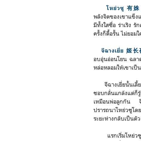
โหย่วซู 有姝
พลังจิตของเขาแข็ง
มีทั้งใสซื่อ ร่าเร
ครั้งก็ดื้อรั้น ไม่
จีฉางเยี่ย 姬
อบอุ่นอ่อนโยน ฉลา
หล่อหลอมให้เขาเป็น
จีฉางเยี่ยนั้นเลี้
ชอบกลั่นแกล้งแต่ก็
เหมือนพ่อลูกกัน จ
ปรารถนาโหย่วซูโดยไ
ระยะห่างกลับเป็นตัวเ
แรกเริ่มโหย่วซูเข้า