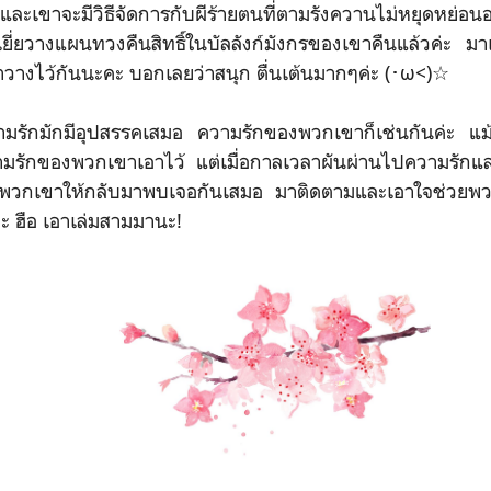
และเขาจะมีวิธีจัดการกับผีร้ายตนที่ตามรังควานไม่หยุดหย่อน
ยี่ยวางแผนทวงคืนสิทธิ์ในบัลลังก์มังกรของเขาคืนแล้วค่ะ มาเ
วางไว้กันนะคะ บอกเลยว่าสนุก ตื่นเต้นมากๆค่ะ (･ω<)☆
ักมีอุปสรรคเสมอ ความรักของพวกเขาก็เช่นกันค่ะ แม้ว่า
มรักของพวกเขาเอาไว้ แต่
เมื่อกาลเวลาผันผ่านไป
ความรักแล
่อมพวกเขาให้กลับมาพบเจอกันเสมอ
มาติดตามและเอาใจช่วยพ
ะ ฮือ เอาเล่มสามมานะ!