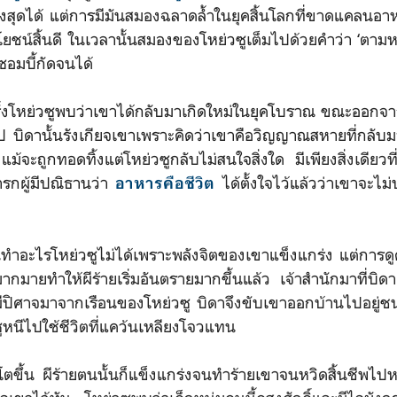
ูงสุดได้ แต่การมีมันสมองฉลาดล้ำในยุคสิ้นโลกที่ขาดแคลนอา
ะโยชน์สิ้นดี ในเวลานั้นสมองของโหย่วซูเต็มไปด้วยคำว่า ‘ตาม
ซอมบี้กัดจนได้
รั้งโหย่วซูพบว่าเขาได้กลับมาเกิดใหม่ในยุคโบราณ ขณะออกจ
งไป บิดานั้นรังเกียจเขาเพราะคิดว่าเขาคือวิญญาณสหายที่กลับ
ม้จะถูกทอดทิ้งแต่โหย่วซูกลับไม่สนใจสิ่งใด มีเพียงสิ่งเดียวที
ารกผู้มีปณิธานว่า
ได้ตั้งใจไว้แล้วว่าเขาจะไม่
อาหารคือชีวิต
ำอะไรโหย่วซูไม่ได้เพราะพลังจิตของเขาแข็งแกร่ง แต่การ
มากมายทำให้ผีร้ายเริ่มอันตรายมากขึ้นแล้ว เจ้าสำนักมาที่บ
ิผีปิศาจมาจากเรือนของโหย่วซู บิดาจึงขับเขาออกบ้านไปอยู่ชน
หนีไปใช้ชีวิตที่แคว้นเหลียงโจวแทน
ขึ้น ผีร้ายตนนั้นก็แข็งแกร่งจนทำร้ายเขาจนหวิดสิ้นชีพไปหลา