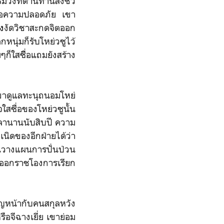
่วงที่ต้านทานสิ่งชั่ว
ยเพื่อความปลอดภัย เขา
ง
งัดวิชาสะกดจิตออก
หนุ่มก็รับโหย่วซูไว้
็ใสซื่ิอแถมยังสร้าง
ขาดูแล
ทะนุถนอมโหย่
ใสซื่อของโหย่วซูนั้น
เวลานานนับสิบปี ความ
นิดของอีกฝ่ายได้ว่า
ั้นวางแผนการปั่นป่วน
งออกราชโองการเรียก
ชิญหน้ากับคนสกุลหวัง
รือจีฉางเยี่ย เขาย่อม