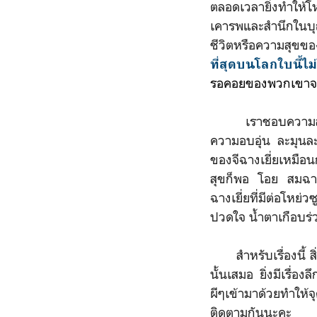
ตลอดเวลายิ่งทำให้โห
เคารพและสำนึกในบุ
ชีวิตหรือความสุขขอ
ที่สุดบนโลกใบนี้ไม
รอคอยของพวกเขาจะส
เราชอบความสัมพันธ
ความอบอุ่น ละมุนละ
ของจีฉางเยี่ยเหมือ
สุขก็พอ โอย สมฉายา
ฉางเยี่ยที่มีต่อโหย่
ปวดใจ น้ำตาเกือบร่ว
สำหรับเรื่องนี้ สิ่
นั้นเสมอ ยิ่งมีเรื
ผีๆเข้ามาด้วยทำให้
ติดตามกันนะคะ