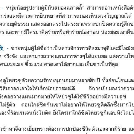
-
หนุ่มน้อยรูปงามผู้มีมันสมองฉลาดล้ำ สามารถอ่านหนังสือ
แกร่งและมีดวงตาหยินหยางที่สามารถมองเห็นดวงวิญญาณได้ 
ิง รักความยุติธรรม แสดงออกตรงไปตรงมาเพราะปกปิดความรู้สึกข
ยอมใคร และหากมีใครมาคิดร้ายหรือทำร้ายน้องก่อน น้องย่อมเอาคื
-
ชายหนุ่มผู้ได้ชื่อว่าเป็นดาวจักรพรรดิลงมาจุติและมีไอมั
长夜
ด จริงจัง และสามารถวางแผนการต่างๆได้แยบยล แต่ความโห
คนเฉยเมย ขี้ระแวง คาดเดาได้ยากและเย็นชาเป็นที่สุด
ยงดูโหย่วซูด้วยความรักทะนุถนอมมาหลายสิบปี ทั้งอ่อนโยนแล
รู้วิธีเอาอกเอาใจให้เด็กน้อยอารมณ์ดี จีฉางเยี่ยมองว่าคว
ึงคอยวางแผนมากมายให้โหย่วซูได้ใช้ชีวิตอย่างมีความสุข 
ม่รู้ตัว ตอนใกล้ชิดกันเขาไม่อยากให้โหย่วซูคิดลึกซึ้งมากไ
องที่ร้อนรนจนนั่งไม่ติด ยิ่งใครมาใกล้ชิดโหย่วซูก็แอบหึงโดยไม่ร
หาจีฉางเยี่ยเพราะต้องการปกป้องชีวิตตัวเองจากผีร้าย แต่ยิ