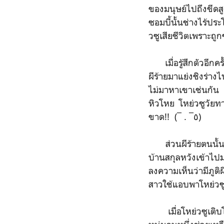
ของมนุษย์ไปถึงขีดส
ซอมบี้นั้นช่างไร้ปร
วซูเสียชีวิตเพราะถูก
เมื่อรู้สึกตัวอีกค
ผีร้ายมาแย่งชิงร่า
ไม่มาหาเขาเช่นกัน แ
หิวโหย โหย่วซูวัยท
ขาด!! (¯ . ¯٥)
ส่วนผีร้ายตนนั้นท
บ้านสกุลหวังเข้าไป
ลงความเห็นว่ามีภูต
สาวใช้แอบพาโหย่วซู
เมื่อโหย่วซูเติบโต