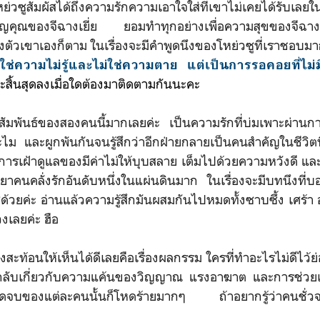
ย่วซูสัมผัสได้ถึงความรักความเอาใจใส่ที่เขาไม่เคยได้รับเลย
ญคุณของจีฉางเยี่ย ยอมทำทุกอย่างเพื่อความสุขของจีฉางเย
งตัวเขาเองก็ตาม ในเรื่องจะมีคำพูดนึงของโหย่วซูที่เราชอบม
่ใช่ความไม่รู้และไม่ใช่ความตาย แต่เป็นการรอคอยที่ไม่มี
ิ้นสุดลงเมื่อใดต้องมาติดตามกันนะคะ
์ของสองคนนี้มากเลยค่ะ เป็นความรักที่บ่มเพาะผ่านกาล
ไม และผูกพันกันจนรู้สึกว่าอีกฝ่ายกลายเป็นคนสำคัญในชีวิตท
นการเฝ้าดูแลของมีค่าไม่ให้บุบสลาย เต็มไปด้วยความหวังดี แล
คนคลั่งรักอันดับหนึ่งในแผ่นดินมาก ในเรื่องจะมีบทนึงที่บอก
วซูด้วยค่ะ อ่านแล้วความรู้สึกมันผสมกันไปหมดทั้งซาบซึ้ง เศร้
งเลยค่ะ ฮือ
งสะท้อนให้เห็นได้ดีเลยคือเรื่องผลกรรม ใครที่ทำอะไรไม่ดีไว
่องลึกลับเกี่ยวกับความแค้นของวิญญาณ แรงอาฆาต และการช่ว
จุดจบของแต่ละคนนั้นก็โหดร้ายมากๆ ถ้าอยากรู้ว่าคนชั่วจ