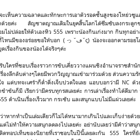
เห็นความฉลาดและทักษะการเอาตัวรอดชั้นสูงของโหย่วซูแล้
ด้วยค่ะ สัญชาตญาณเดิมในยุคสิ้นโลกได้ซึมซับลงกระดูกขอ
งย่อมไม่ปล่อยให้ตัวเองหิว 555 เพราะน้องกินเก่งมาก กินทุกอ
ที่ไหนมีของอร่อยขอให้บอก
(っ˘ڡ˘ς) น้องจะออกตามรอยโดยไม่สนความลำบาก
ยุดเรื่องกินของน้องได้จริงๆค่ะ
ับใครที่ชอบเรื่องราว
การขับเคี่ยววางแผนชิงอำนาจราชสำนัก
เรื่องลึกลับต่างๆโดยมีพวกวิญญาณเข้ามาร่วมด้วย ส่วนความ
ใจ แต่บทจะเศร้าก็ด่ำดิ่งเจ็บปวดใจเลย แอบบอกว่ามี NC ด้วย เ
ขันก็มี เรียกว่ามีครบทุกรสเลยค่ะ การเล่าเรื่องทำได้ดีมาก ทั
555 ดำเนินเรื่องเร็วมาก กระชับ และสนุกแบบไม่มีแผ่วเลยค่ะ
กทำเป็นเล่มเดียวก็ไม่ได้หนามากเกินไปและเก็บง่ายด้วย 
ต่ไม่ทำให้ความสนุกลดลงไปเลยค่ะ อย่านับเลยว่ามีคำว่าสนุกกี่ท
ติดทอปเท็นของนิยายที่เราชอบในปีนี้เลยละกัน 555 ใครที่