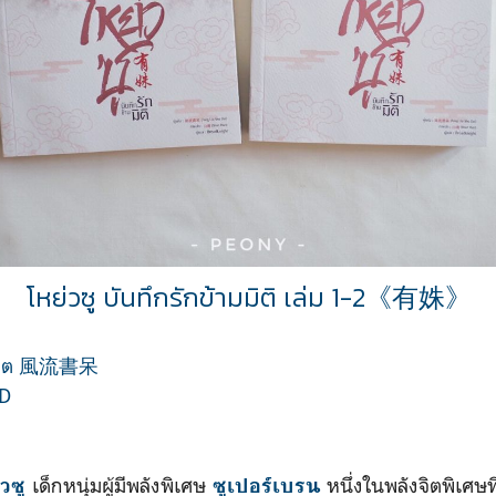
โหย่วซู บันทึกรักข้ามมิติ เล่ม 1-2《有姝》
ูไต
風流書呆
D
เด็กหนุ่มผู้มีพลังพิเศษ
หนึ่งในพลังจิตพิเศ
วซู
ซูเปอร์เบรน