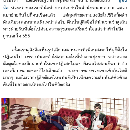
นี้ไม่ได้! แต่ใครจะรู้ว่าฝ่ายรุกที่อีกฝ่ายหามาให้ดันเป็น
ลู่สิง
หัวหน้าของเขาที่นั่งทำงานด้วยกันในสำนักทนายความ แม้ว่า
จือ
แยกย้ายกันไปก็จบเรื่องแล้ว แต่สุดท้ายความสงสัยในชีวิตก็ผลัก
ดันเฉียวเค่อหนานเดินหน้าต่อไป คืนนั้น
ลู่สิงจือได้นำเขาเข้าสู่เส้น
ทางฝ่ายรับที่เต็มไปด้วยความสุขสมจนเริ่มเข้าใจแล้วว่าทำไมถึง
ถูกนอกใจ 555
ครั้งแรก
ลู่สิงจือเห็นรูปเฉียวเค่อหนานที่เพื่อนส่งมาให้ดูก็ตั้งใจ
ปฏิเสธไป เพราะมันจะทำให้สถานะในที่ทำงานยุ่งยาก ทว่าความ
ดึงดูดใจของอีกฝ่ายทำให้เขาปฏิเสธไม่ลง ยิ่งพอได้สอนก็พบว่าตัว
เองเกือบพลาดของดีไปเสียแล้ว ร่างกายของพวกเขาเข้ากันได้ดี
มากๆ แต่ไม่ว่าจะรู้สึกดีแค่ไหนมันก็เป็นเพียงความสัมพัันธ์ชั่วข้าม
คืนที่ไม่อาจดำเนินต่อไปในชีวิตจริง