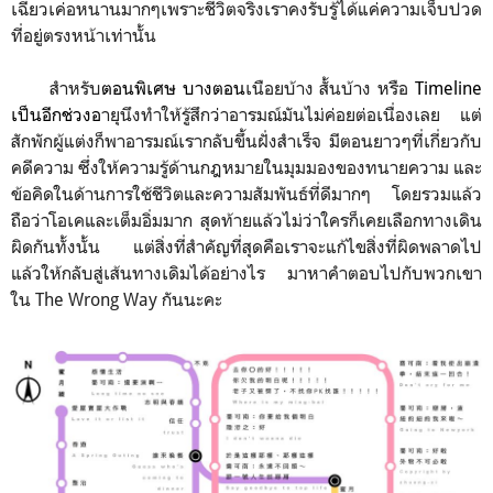
เฉียวเค่อหนานมากๆเพราะชีวิตจริงเราคงรับรู้ได้แค่ความเจ็บปวด
ที่อยู่ตรงหน้าเท่านั้น
สำหรับ
ตอนพิเศษ บางตอน
เนือยบ้าง สั้นบ้าง หรือ
Timeline
เป็นอีกช่วงอ
ายุนึงทำให้รู้สึกว่าอารมณ์มันไม่ค่อยต่อเนื่องเลย แต่
สักพักผู้แต่งก็พาอารมณ์เรากลับขึ้นฝั่งสำเร็จ
มีตอนยาวๆที่เกี่ยวกับ
คดีความ
ซึ่ง
ให้ความรู้ด้านกฎหมายในมุมมองของทนายความ และ
ข้อคิดในด้านการใช้ชีวิตและความสัมพันธ์ที่ดีมากๆ โดยรวมแล้ว
ถือว่าโอเคและเต็มอิ่มมาก สุดท้ายแล้วไม่ว่าใครก็เคยเลือกทางเดิน
ผิดกันทั้งนั้น แต่สิ่งที่สำคัญที่สุดคือเราจะแก้ไขสิ่งที่ผิดพลาดไป
แล้วให้กลับสู่เส้นทางเดิมได้อย่างไร มาหาคำตอบไปกับพวกเขา
ใน The Wrong Way กันนะคะ