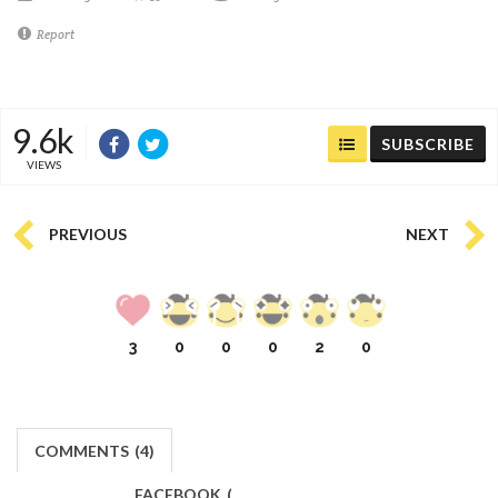
Report
9.6k
SUBSCRIBE
VIEWS
PREVIOUS
NEXT
3
0
0
0
2
0
COMMENTS
(
4)
FACEBOOK
(