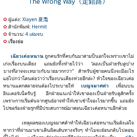
The Wrong Way《走錯路》
✿
ผู้แต่ง:
Xiayen
夏灩
✿
สำนักพิมพ์:
Hermit
✿
จำนวน:
4 เล่มจบ
✿
เรื่องย่อ
ถูกคนรักที่คบกันมาสามปีนอกใจเพราะเขาไม่
เฉียวเค่อหนาน
เก่งเรื่องบนเตียง แถมยังทิ้งท้ายไว้ว่า
"
ลองเป็นฝ่ายรับดูบ้าง
บางทีอาจจะเหมาะกับนายมากกว่า”
สำหรับผู้ชายคนนึงจะมีอะไร
แย่ไปกว่าโดนต่อว่าว่าเรื่องบนเตียงห่วยอีกล่ะ? หัวใจของเฉียวเค่อ
หนานแตกสลายจนต้องไประบาย
ให้
เพื่อนบน
เบญจมาศดำ
อินเตอร์เน็ตรับรู้ อีกฝ่ายแนะนำให้เขาลองเป็นฝ่ายรับดูสักครั้ง
เพราะการเริ่มต้นจากศูนย์อาจทำให้เขาเข้าใจอะไรมากขึ้น แถมยัง
ไปขอร้องฝ่ายรุกที่มีประสบการณ์มาสอนเฉียวเค่อหนานอีกด้วย
เหตุผลของเบญจมาศดำทำให้เฉียวเค่อหนานเริ่มลังเลใจ
หากว่าที่ผ่านมาเขาเดินผิดเส้นทางจริงๆ ทำไมจะย้อนกลับไปตอน