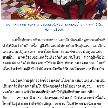
อยากให้ทุกคนมาสัมผัสความร้อนแรงในห้องทำงานแห่งนี้กันค่ะ (*/ω＼) Cr.
Hermit Boo
k
แม้ทั้งคู่จะคอยรักษาระยะห่าง แต่กลับมีแรงดึงดูดบางอย่างที่
ทำให้มีอะไรกันอีกครั้ง
ลู่สิงจือ
เสนอให้คบกันเป็นคู่นอน แต่เฉียว
เค่อหนานปฏิเสธเพราะเขาไม่แข็งแกร่งพอที่
จะแบ่งปันคู่นอนกับ
ชายอื่น บางเรื่องเจอแค่ครั้งเดียวก็เกินจะรับไหว ทว่า
ลู่สิงจือไม่
ยอมแพ้และงัดไม้เด็ดออกมาใช้จนเฉียวเค่อหนานยอมตกลง โดยมี
เงื่อนไขว่าห้ามลู่สิงจือไปมีความสัมพันธ์กับคนอื่น
ระหว่างที่คบกัน
นับวันความรู้สึกยิ่งลึกซึ้งจนตัดกันไม่ขาด
เฉียวเค่อหนาน
เติม
เต็มทุกสิ่งที่
ขาดหายไปในชีวิตของ
ลู่สิงจือไดัอย่างสมบูรณ์
ความ
อ่อน
โยนและเอาใจใส่ของ
อีกฝ่าย
ทำให้ลู่สิงจือสับสนและรู้สึก
ผิด
เขาบอกตัวเองว่าต้องพอและห้าม
ถลำลึกไปมากกว่านี้แล้ว
โดยที่ไม่รู้ตัวเลยว่า
สิ่งที่บังเอิญผ่านเข้ามาในชีวิตอย่าง
เฉียวเค่อ