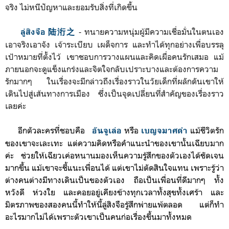
จริง ไม่หนีปัญหาและยอมรับสิ่งที่เกิดขึ้น
- ทนายความหนุ่มผู้มีความเชื่อมั่นในตนเอง
ลู่สิงจือ 陆洐之
เอาจริงเอาจัง เจ้าระเบียบ เผด็จการ และทำได้ทุกอย่างเพื่อบรรลุ
เป้าหมายที่ตั้งไว้ เขาชอบการวางแผนและคิดเผื่อคนรักเสมอ แม้
ภายนอกจะดูแข็งแกร่งและจิตใจกลับเปราะบางและต้องการความ
รักมากๆ ในเรื่องจะมีกล่าวถึงเรื่องราวในวัยเด็กที่ผลักดันเขาให้
เดินไปสู่เส้นทางการเมือง ซึ่งเป็นจุดเปลี่ยนที่สำคัญของเรื่องราว
เลยค่ะ
อีกตัวละครที่ชอบคือ
หรือ
แม้ชีวิตรัก
อันจูเล่อ
เบญจมาศดำ
ของเขาจะเละเทะ แต่ความคิดหรือคำแนะนำของเขานั้นเฉียบมาก
ค่ะ ช่วยให้
เฉียวเค่อหนานมองเห็นความรู้สึกของตัวเองได้ชัดเจน
มากขึ้น แม้เขาจะ
ชี้แนะเพื่อนได้ แต่เขาไม่ตัดสินใจแทน เพราะรู้ว่า
ต่างคนต่างมีทางเดินเป็นของตัวเอง
ถือเป็นเพื่อนที่ดีมากๆ ทั้ง
หวังดี ห่วงใย และคอย
อยู่เคียงข้างทุกเวลาทั้งสุขทั้งเศร้า และ
มิตรภาพของสองคนนี้
ทำให้นี้ลู่สิงจือรู้สึกพ่ายแพ้ตลอด แต่ก็ทำ
อะไรมากไม่ได้เพราะตัวเขาเป็นคนก่อ
เรื่อง
ขึ้นมา
ทั้งหมด