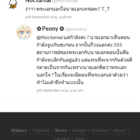
Nocturnal
(@Nocturnal)
ง่าาา พระเอกนอกใจนายเอกเหรอคะ? T_T
9th September 2021, 3:58 am
✿ Peony ✿
(@peoniny)
@Nocturnal
แค่กำลังค่ะ ? นายเอกมาเห็นตอน
กำลังจูบกันซะก่อน จากนั้นก็วงแตกค่ะ 555
สถานการณ์ของพระเอกกับนายเอกตอนนั้นคือ
กำลังจะเลิกกันอยู่แล้ว แต่แทนที่จะจากกันด้วยดี
กลายเป็นจากกันเพราะนายเอกคิดว่าพระเอก
นอกใจ ? ในเรื่องจะมีตอนที่พระเอกเล่าด้วยว่า
ทำไมเค้าถึงทำแบบนั้น
9th September 2021, 9:27 am
Makers
/
Originals
/
Store
/
Sample
/
Redeem
/
About
/
Contact
/
Jobs
/