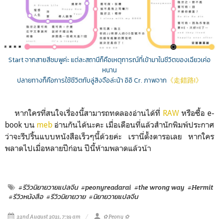
Start
จากสายสีชมพูค่ะ
แต่ละสถานีก็คือเหตุการณ์ที่เข้ามาในชีวิตของ
เฉียวเค่อ
หนาน
ปลายทางก็คือการใช้ชีวิตกับลู่สิงจือล่ะน้า อิอิ Cr. ภาพจาก
《走錯路I》
หากใครที่สนใจเรื่องนี้สามารถทดลองอ่านได้ที่
RAW
หรือซื้อ e-
book บน
meb
อ่านกันได้นะคะ เมื่อเดือนที่แล้วสำนักพิมพ์ประกาศ
ว่าจะรีปริ้นแบบ
หนังสือเร็วๆนี้ด้วยค่ะ เรานี่ตั้งตารอเลย หากใคร
พลาดไปเมื่อหลายปีก่อน ปีนี้ห้ามพลาดแล้วน้า
#รีวิวนิยายวายแปลจีน
#peonyreadarai
#the wrong way
#Hermit
#รีวิวหนังสือ
#รีวิวนิยายวาย
#นิยายวายแปลจีน
22nd August 2021, 7:39 am
✿ Peony ✿