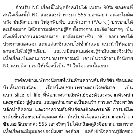
สำหรับ NC เรื่องนี้ไม่พูดถึงคงไม่ได้ เพราะ 90% ของคนที่
สนใจเรื่องนี้มี NC ส่องแสงนำทางมา 555 บอกเลยว่าคุณจะไม่ผิด
หวัง
มันดีงามมาก ไฟลุกพึบพั่บ และฟินมาก (*/ω＼) บรรยายได้
ละเอียดมาก ใส่ใจอารมณ์ความรู้สึก ทั้งร่างกายและจิตใจมากๆ เป็น
สไตล์ที่เราอ่านแล้วชอบมาก ถ้าตัดเฉพาะซีน NC ออกมาคงได้
ประมาณสองเล่ม แถมแต่ละซีนแทบไม่ซ้ำกันเลย แนะนำให้ค่อยๆ
อ่านจะได้ไม่รู้สึกเอียน และเหมือนคนแต่งจะรู้ว่ามันเยอะจึงปรับ
เนื้อเรื่องเป็นตอนยาวๆมาเบรกอารมณ์ เอาเป็นว่าถ้าถามถึงนิยาย
NC แบบดีงามเราให้เรื่องนี้เป็น #1 ในใจตอนนี้เลยนะ
เราค่อนข้างแพ้ทางนิยายที่เน้นด้านความสัมพันธ์ซับซ้อนและ
บีบคั้นอารมณ์ค่ะ
เรื่องนี้เลย
ชอบเพราะ
ตอบโจทย์มาก เป็น
แนว slice of life ที่พัฒนาความสัมพันธ์ของตัวละครจากหัวหน้า
และลูกน้อง สู่คู่นอน และสุดท้ายกลายเป็นคนรัก
การเล่าเรื่องพาร์ต
หลักน่าติดตาม และวางความสัมพันธ์ของตัวละครมาดี อารมณ์ไต่
ระดับขึ้นเรื่อยๆจนถึงจุดแตกหัก มันบีบหัวใจและเจ็บมากจนน้ำตา
ซึมเลย อินมากค่ะ 555
เอาจริงๆ ไม่ได้เกลียดลู่สิงจือมากมายเพราะ
เนื้อเรื่องจะมีมุมมองของฝั่งเขาเองด้วย แต่ก็เข้าใจความรู้สึกของ