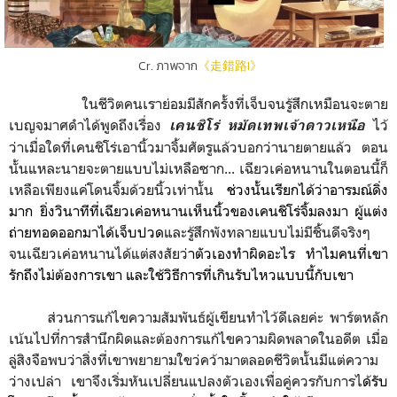
Cr. ภาพจาก
《走錯路I》
ในชีวิตคนเราย่อมมีสักครั้งที่เจ็บจนรู้สึกเหมือนจะตาย
เบญจมาศดำได้พูดถึงเรื่อง
ไว้
เคนชิโร่ หมัดเทพเจ้าดาวเหนือ
ว่าเมื่อใดที่เคนชิโร่เอานิ้วมาจิ้มศัตรูแล้วบอกว่านายตายแล้ว ตอน
นั้นแหละนายจะตายแบบไม่เหลือซาก... เฉียวเค่อหนานในตอนนี้ก็
เหลือเพียงแค่โดนจิ้มด้วยนิ้วเท่านั้น
ช่วงนั้นเรียกได้ว่าอารมณ์ดิ่ง
มาก ยิ่งวินาทีที่เฉียวเค่อหนานเห็นนิ้วของเคนชิโร่จิ้มลงมา ผู้แต่ง
ถ่ายทอดออกมาได้เจ็บปวด
และรู้สึกพังทลายแบบไม่มีชิ้นดีจริงๆ
จน
เฉียวเค่อหนาน
ได้แต่สงสัยว่
าตัวเองทำผิดอะไร ทำไมคนที่เขา
รักถึงไม่ต้องการเขา และใช้วิธีการที่เกินรับไหวแบบนี้กับเขา
ส่วนการแก้ไขความสัมพันธ์ผู้เขียนทำไว้ดีเลยค่ะ พาร์ตหลัก
เน้นไปที่การสำนึกผิดและต้องการแก้ไขความผิดพลาดในอดีต เมื่อ
ลู่สิงจือ
พบว่า
สิ่งที่เขาพยายามใขว่คว้ามาตลอดชีวิตนั้น
มีแต่ความ
ว่างเปล่า เขาจึงเริ่มหัน
เปลี่ยนแปลงตัวเองเพื่อคู่ควรกับการไ
ด้รับ