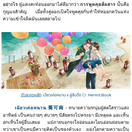
อย่างไร
ผู้แต่งสะท้อนออกมาได้ดีมากว่า
นั้นคือ
การพูดคุยสื่อสาร
กุญแจสำคัญ เมื่อทั้งคู่ลองเปิดใจพูดคุยกันทำให้หมอกควันแห่ง
ความเข้าใจผิดมันเลยสลายไป
ตัวละครหลัก
: เฉียวเค่อหนาน x ลู่สิงจือ Cr. Hermit Book
- ทนายความหนุ่มผู้สดใสราวแสง
เฉียวเค่อหนาน 喬可南
อาทิตย์ เป็นคนง่ายๆ สบายๆ นิสัยตรงไปตรงมา มีเหตุผล และเห็น
อกเห็นใจผู้อื่นเสมอ แม้ภายนอกจะใจอ่อนและโอนอ่อนผ่อนตาม
ทว่าเขาเป็นคนมีความคิดเป็นของตัวเอง มองโลกตามความเป็น