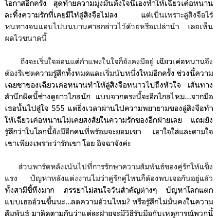
โอกาสอีกครั้ง
สุดท้ายความมุ่งมั่นตั้งใจนี้เองทำให้เฉียวเค่อหนาน
ละทิ้งความรักที่เคยมีให้ลู่สิงจือไม่ลง แต่
เป็นเพราะลู่สิงจือไร้
หนทางจนแอบไปบนบานศาลกล่าวไว้ด้วยหรือเปล่าน้า เลยเห็น
ผลไวขนาดนี้
ถึงจะเริ่มใจอ่อนแต่กำแพงในใจก็ยังคงมีอยู่
เฉียวเค่อหนาน
จึง
ต้องรีเซต
ความรู้สึกทั้งหมดและ
เริ่ม
นับหนึ่งใหม่อีกครั้ง ช่วงนี้
ความ
เฉยชาของ
เฉียวเค่อหนานทำ
ให้ลู่สิงจือหนาวไปถึงหัวใจ เส้นทาง
สำนึกผิดนี้ช่างดูยาวไกลนัก แบบจากตรงนี้จะอีกไกลไหม…จากมือ
เธอนั้นไปสู่ใจ 555 แต่ยิ่งเวลาผ่านไปความพยายามของ
ลู่สิงจือ
ทำ
ให้
เฉียวเค่อหนาน
ไม่เคยสงสัยในความรักของอีกฝ่ายเลย แถมยัง
รู้สึกว่าในโลกนี้ยังมีอีกคนที่พร้อมจะยอมเขา เอาใจใส่และตามใจ
เขาเพียงเพราะว่ารักเขา โอย อิจฉาจังค่ะ
ส่วนพาร์ตหลังเน้นไปที่การรักษาความสัมพันธ์ของคู่รักให้แข็ง
แรง ปัญหาหลังแต่งงานไม่ว่าคู่รักคู่ไหนก็ต้องพบเจอกันอยู่แล้ว
ทั้ง
สามีขี้หึงมาก ภรรยาไม่สนใจวันสำคัญต่างๆ ปัญหาโลกแตก
แบบเธออ้วนขึ้นนะ...ลดความอ้วนไหม? หรือรู้สึกไม่มั่นคงในความ
สัมพันธ์ มาติดตามกันว่าแต่ละฝ่ายจะมีวิธีรับมือกับเหตุการณ์พวกนี้