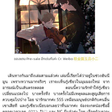
ของแถม Pre-sale อีกเช่นกันค่ะ Cr. Weibo
联金圆玉店小二
เดินทางกันมาถึงเล่มสามแล้วค่ะ เล่มนี้เรียกได้ว่าอยู่ในช่วงฮันนี
มูน เพราะหวานมากจริงๆ เราจะเห็นกู้เซียวในมุมมองใหม่ จาก
อารมณ์เป็นเส้นตรงตลอด ตอนนี้ความรักทำให้กู้เซียว
เปลี่ยนแปลงไป บางครั้งหึง บางครั้งไม่มีเหตุผลและสูญเสียการ
ควบคุมไปบ้าง โอย น่ารักมากค่ะ 555 เหมือนมนุษย์ปกติกับคนอื่น
เขาเสียที และกู้เซียวเนี่ยบอกเลยว่าหื่นมากค่ะ จ้องจะกดน้องซืออี้
ตลอดเวลาเลย (/▽＼*)♡ และ NC มีแล้วค่ะ โอย เลือดกำเดาจะ