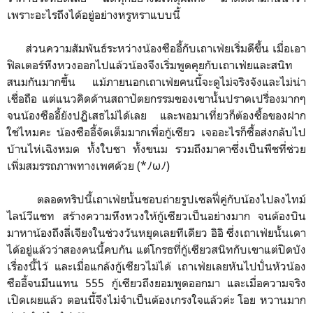
เพราะอะไรถึงได้อยู่อย่างหรูหราแบบนี้
ส่วนความสัมพันธ์ระหว่างน้องซืออี้กับเถาเฟ่ยเริ่มดีขึ้น เมื่อเอา
ฟิลเตอร์หึงหวงออกไปแล้วน้องจึงเริ่มพูดคุยกับเถาเฟ่ยและสนิท
สนมกันมากขึ้น แม้ภายนอกเถาเฟ่ยคนนี้จะดูไม่จริงจังและไม่น่า
เชื่อถือ แต่แนวคิดด้านสถาปัตยกรรมของเขานั้นปราดเปรื่องมากๆ
จนน้องซืออี้ยังปฏิเสธไม่ได้เลย และพอมาเที่ยวก็ต้องซื้อของฝาก
ใช่ไหมคะ น้องซืออี้จัดเต็มมากเพื่อกู้เซียว เจออะไรก็ซื้อส่งกลับไป
บ้านไห่เฉิงหมด ทั้งใบชา ทั้งขนม รวมถึงมาคาซึ่งเป็นพืชที่ช่วย
เพิ่มสมรรถภาพทางเพศด้วย (*ﾉωﾉ)
ตลอดทริปนี้เถาเฟ่ยนั้นชอบถ่ายรูปเซลฟี่คู่กับน้องไปลงไทม์
ไลน์วีแชท สร้างความหึงหวงให้กู้เซียวเป็นอย่างมาก จนต้องบิน
มาหาน้องถึงลี่เจียงในช่วงวันหยุดเลยทีเดียว อิอิ ซึ่งเถาเฟ่ยนั้นเดา
ได้อยู่แล้วว่าสองคนนี้คบกัน แต่โกรธที่กู้เซียวสนิทกับเขาแต่ปิดบัง
เรื่องนี้ไว้ และเมื่อแกล้งกู้เซียวไม่ได้ เถาเฟ่ยเลยหันไปปั่นหัวน้อง
ซืออี้จนมึนแทน 555 กู้เซียวถึงยอมพูดออกมา และเมื่อความจริง
เปิดเผยแล้ว ตอนนี้จึงไม่จำเป็นต้องเกรงใจแล้วค่ะ โอย หวานมาก