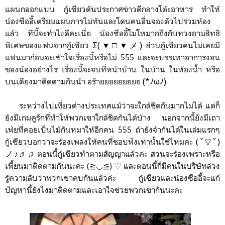
แผนกออกแบบ กู้เซียวดันประกาศข่าวดีกลางโต้ะอาหาร ทำให้
น้องซืออี้เตรียมแผนการไม่ทันและโดนคนอื่นจองตัวไปร่วมห้อง
แล้ว ทีนี้จะทำไงดีคะเนี่ย น้องซืออี้โมโหมากถึงกับทวงถาม
สิทธิ
พิเศษของแฟนจากกู้เซียว
Σ(▼□▼メ)
ส่วนกู้เซียวคนไม่เคยมี
แฟนมาก่อนจะเข้าใจเรื่องนี้หรือไม่ 555 และจะบรรเทาอาการงอน
ของน้องอย่างไร เรื่องนี้จะจบที่หน้าบ้าน ในบ้าน ในห้องน้ำ หรือ
บนเตียงมาติดตามกันน้า อร๊ายยยยยยยยย
(*ﾉωﾉ)
ระหว่างไปเที่ยวต่างประเทศแม้ว่าจะใกล้ชิดกันมากไม่ได้ แต่ก็
ยังมีเกมคู่รักที่ทำให้พวกเขาใกล้ชิดกันได้บ้าง นอกจากนี้ยังมีเถา
เฟ่ยที่คอยเป็นไม้กันหมาให้อีกคน 555 ถ้ายังจำกันได้ในเล่มแรกๆ
กู้เซียวบอกว่าจะร้องเพลงให้คนที่ชอบฟังเท่านั้นใช่ไหมคะ
(ˇ▽ˇ)
ノ♪♬♫
ตอนนี้กู้เซียวทำตามสัญญาแล้วค่ะ ส่วนจะร้องเพราะหรือ
เพี้ยนมาติดตามกันนะคะ (≧◡≦) ♡ และตอนนี้ก็มีคนในบริษัทล่วง
รู้ความลับว่าพวกเขาคบกันแล้วค่ะ กู้เซียวและน้องซืออี้จะแก้
ปัญหานี้ยังไงมาติดตามและเอาใจช่วยพวกเขากันนะคะ