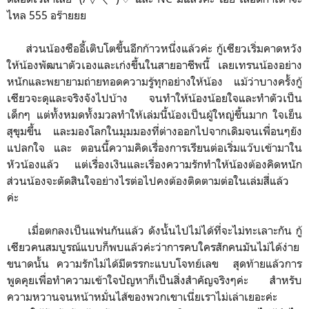
ไหล 555 อร๊ายยย
ส่วนน้องซืออี้เติบโตขึ้นอีกก้าวหนึ่งแล้วค่ะ กู้เซียวเริ่มคาดหวัง
ให้น้องพัฒนาตัวเองและเก่งขึ้นในสายอาชีพนี้ เลยเทรนน้องอย่าง
หนักและพยายามถ่ายทอดความรู้ทุกอย่างให้น้อง แม้ว่าบางครั้งกู้
เซียวจะดุและจริงจังไปบ้าง จนทำให้น้องน้อยใจและทำตัวเป็น
เด็กๆ แต่ทั้งหมดทั้งมวลทำให้เล่มนี้น้องเป็นผู้ใหญ่ขึ้นมาก ใจเย็น
สุขุมขึ้น และมองโลกในมุมมองที่ต่างออกไปจากเดิมจนเพื่อนๆยัง
แปลกใจ และ ตอนนี้ความคิดเรื่องการเรียนต่อเริ่มแว๊บเข้ามาใน
หัวน้องแล้ว แต่เรื่องเงินและเรื่องความรักทำให้น้องต้องคิดหนัก
ส่วนน้องจะตัดสินใจอย่างไรต่อไปคงต้องติดตามต่อในเล่มสี่แล้ว
ค่ะ
เมื่อตกลงเป็นแฟนกันแล้ว ดังนั้นไปไม่ได้ที่จะไม่ทะเลาะกัน กู้
เซียวคนสมบูรณ์แบบก็พบแล้วค่ะว่าการคบใครสักคนมันไม่ได้ง่าย
ขนาดนั้น ความรักไม่ได้มีตรรกะแบบโจทย์เลข สุดท้ายแล้วการ
พูดคุยเพื่อทำความเข้าใจปัญหาก็เป็นสิ่งสำคัญจริงๆค่ะ สำหรับ
ความหวานจนหน้าหมั่นไส้ของพวกเขาเนี่ยเราไม่เล่าเยอะค่ะ