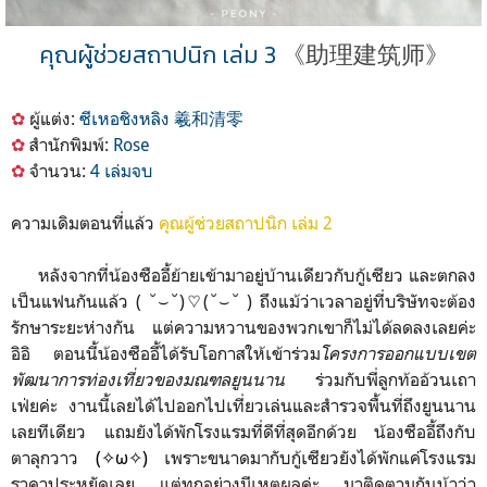
คุณผู้ช่วยสถาปนิก
เล่ม 3
《助理建筑师》
✿
ผู้แต่ง:
ซีเหอชิงหลิง 羲和清零
✿
สำนักพิมพ์:
Rose
✿
จำนวน:
4 เล่มจบ
ความเดิมตอนที่แล้ว
คุณผู้ช่วยสถาปนิก เล่ม 2
หลังจากที่น้องซืออี้ย้ายเข้ามาอยู่บ้านเดียวกับกู้เซียว และตกลง
เป็นแฟนกันแล้ว
( ˘⌣˘)♡(˘⌣˘ ) ถึงแม้ว่าเวลาอยู่ที่บริษัทจะต้อง
รักษาระยะห่างกัน แต่ความหวานของพวกเขาก็ไม่ได้ลดลงเลยค่ะ
อิอิ ตอนนี้น้องซืออี้ได้รับโอกาสให้เข้าร่วม
โครงการออกแบบเขต
พัฒนาการท่องเที่ยวของมณฑลยูนนาน
ร่วมกับพี่ลูกท้ออ้วนเถา
เฟ่ยค่ะ งานนี้เลยได้ไปออกไปเที่ยวเล่นและสำรวจพื้นที่ถึงยูนนาน
เลยทีเดียว แถมยังได้พักโรงแรมที่ดีที่สุดอีกด้วย น้องซืออี้ถึงกับ
ตาลุกวาว
(✧ω✧)
เพราะขนาดมากับกู้เซียวยังได้พักแค่โรงแรม
ราคาประหยัดเลย แต่ทุกอย่างมีเหตุผลค่ะ มาติดตามกันน้าว่า