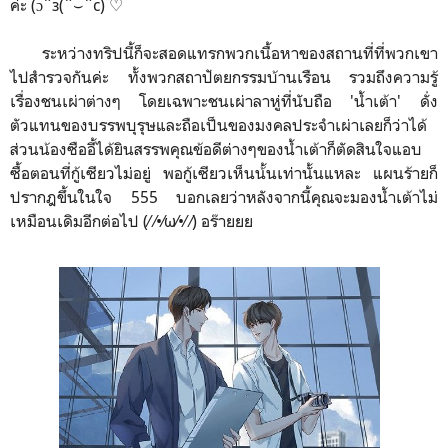
ค่ะ (ɔˆз(ˆ⌣ˆc)
♡
ระหว่างทริปนี้ก็จะสอดแทรกพวกเนื้อหาของสถานที่ที่พวกเขา
ไปสำรวจกันค่ะ ทั้งพวกสถาปัตยกรรมบ้านเรือน รวมถึงความรู้
เรื่องชนเผ่าต่างๆ โดยเฉพาะชนเผ่าลาหู่ที่นับถือ 'น้ำเต้า' ดั่ง
ตัวแทนของบรรพบุรุษและถือเป็นของมงคลประจำเผ่าเลยก็ว่าได้
ส่วนน้องซืออี้ได้ยินสรรพคุณข้อดีต่างๆของน้ำเต้าก็ตัดสินใจแอบ
ซื้อตอนที่กู้เซียวไม่อยู่ พอกู้เซียวเห็นน้้นเท่านั้นแหละ แผนร้ายก็
ปรากฎขึ้นในใจ 555 บอกเลยว่าหลังจากนี้คุณจะมองน้ำเต้าไม่
เหมือนเดิมอีกต่อไป (⁄ ⁄•⁄ω⁄•⁄ ⁄) อร๊ายยย