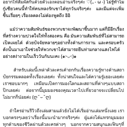
อยากให้สัมผัสกันด้วยตัวเองตอนอ่านจริงๆค่ะ
♡(｡- ω -) ไม่รู้ทำไม
กู้เซียวคนนี้ทำให้คนหลงรักเขาได้ทุกวันจริงๆค่ะ และมีแต่จะเพิ่ม
ขึ้นเรื่อยๆ เรื่องลดลงไม่ต้องพูดถึง อิอิ
แม้ว่าความสัมพันธ์ของพวกเขาจะพัฒนาขึ้นมาก แต่ก็มีอีกเรื่อง
ที่สร้างความปวดใจให้ทั้งสองคน คือ มันความสัมพันธ์ที่ไม่สามารถ
เปิดเผยได้ ด้วยปัจจัยหลายๆอย่างทั้งด้านการงาน และครอบครัว
ดังนั้นมาเอาใจช่วยให้พวกเขาได้สามารถยืนท่ามกลางแสงไฟได้
อย่างสง่างามในเร็ววันกันนะคะ
(๑˃ᴗ˂)
๑
สำหรับเล่มนี้เหล่าตัวละครเค้าถกกันเรื่องความรู้ทางด้านสถา
ปัยกรรมตลอดทั้งเรื่องเลยค่ะ ทั้งน่าสนใจและได้ความรู้เยอะเลยค่ะ
เราชอบมากๆ เหมือนเปิดการมองโลกและสถานที่ต่างๆแบบสถา
ปิกเลยค่ะ ต่อจากนี้มุมมองของคุณเวลาไปเที่ยวอาจจะเปลี่ยนไป
ไม่มากก็น้อยค่ะ
(ღ˘⌣˘ღ)
ถ้าใครอ่านรีวิวถึงเล่มสามแล้วยังไม่ได้เริ่มอ่านเล่มหนึ่งเลย เรา
บอกตรงๆเลยว่าเรื่องนี้แนะนำมากจริงๆค่ะ ผู้แต่งได้แทรกมุมมอง
ทุกด้านของชีวิตผ่านตัวละครต่างๆ นอกจากความสนุกและฟินๆที่