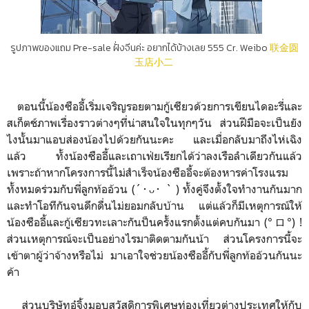
รูปภาพของแถม Pre-sale ฝั่งจีนค่ะ อยากได้บ้างเลย 555 Cr. Weibo
联金圆
玉店小二
ตอนนี้น้องซืออี้เริ่มเจริญรอยตามกู้เซียวด้วยการเขียนไดอะรี่และ
สเก็ตช์ภาพเรื่องราวต่างๆที่น่าสนใจในทุกๆวัน ส่วนฝีมือจะเป็นยัง
ไงนั้นมาแอบส่องน้องไปด้วยกันนะคะ และเมื่อกลับมาถึงไห่เฉิง
แล้ว ทั้งน้องซืออี้และเถาเฟ่ยเรียกได้ว่าลงเรือลำเดียวกันแล้ว
เพราะถ้าหากโครงการนี้ไม่สำเร็จน้องซืออี้จะต้องหารค่าโรงแรม
ทั้งหมดร่วมกับพี่ลูกท้ออ้วน (´･ᴗ･ ` ) ทั้งคู่จึงตั้งใจทำงานกันมาก
และทำโอทีกันจนดึกดื่นไม่ยอมกลับบ้าน แต่แล้วก็มีเหตุการณ์ให้
น้องซืออี้และกู้เซียวทะเลาะกันป็นครั้งแรกตั้งแต่คบกันมา (°ロ°) !
ส่วนเหตุการณ์จะเป็นอย่างไรมาติดตามกันน้า ส่วนโครงการนี้จะ
เข้าตาผู้ว่าจ้างหรือไม่ มาเอาใจช่วยน้องซืออี้กับพี่ลูกท้ออ้วนกันนะ
ค้า
ส่วนบริษัทอู๋จิ้งมอบสวัสดิการพิเศษท่องเที่ยวต่างประเทศให้กับ