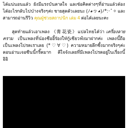
ได้แน่นอนแล้ว ยังมีแรงบันดาลใจ และข้อคิดต่างๆที่อ่านแล้วต้อง
ได้อะไรกลับไปบ้างจริงๆค่ะ ขายสุดตัวเลยนะ (ﾉ◕ヮ◕)ﾉ*:･ﾟ✧ และ
สามารถอ่านรีวิว
คุณผู้ช่วยสถาปนิก เล่ม 4
ต่อได้เลยนะคะ
สุดท้ายแล้วเอาเพลง 《青花瓷》แปลไทยได้ว่า
เครื่องลาย
คราม
เป็นเพลงที่น้องซืออี้ร้องให้กู้เซียวฟังมาฝากค่ะ เพลงนี้ถือ
เป็นเพลงโปรดเราเลย (*♡∀♡) ความหมายลึกซึ้งมากจริงๆค่ะ
ตอนอ่านเจอซีนนี้กรี๊ดมาก ดีใจจังเลยที่มีเพลงโปรดอยู่ในเรื่องนี้
อิอิ