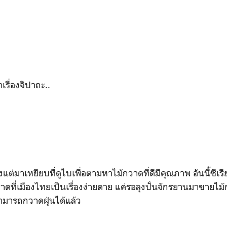
เรื่องจิปาถะ..
้งแต่มาเหยียบที่ดูไบเพื่อตามหาไม้กวาดที่ดีมีคุณภาพ อันนี้ซีเรี
วาดที่เมืองไทยเป็นเรื่องง่ายดาย แค่รอลุงปั่นจักรยานมาขายไม
สามารถกวาดฝุ่นได้แล้ว