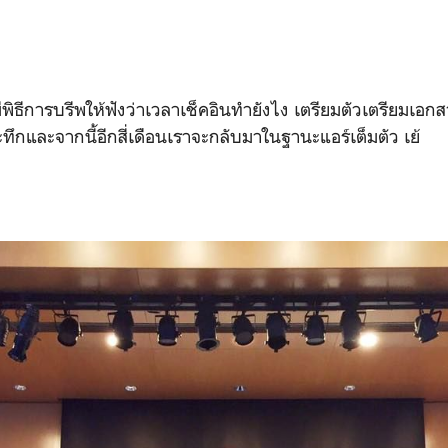
ีพิธีการบรีพให้ฟังว่าเวลาเช็คอินทำยังไง เตรียมตัวเตรียมเอ
ี่ระทึกและจากนี้อีกสี่เดือนเราจะกลับมาในฐานะแอร์เต็มตัว เย้