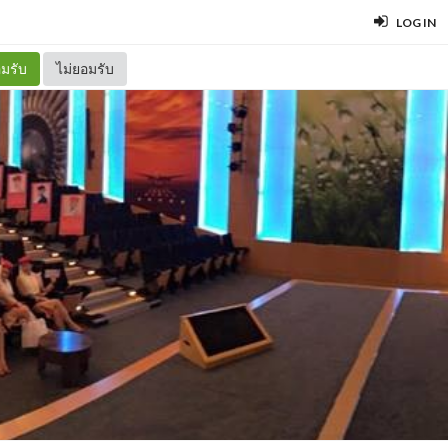
LOG IN
มรับ
ไม่ยอมรับ