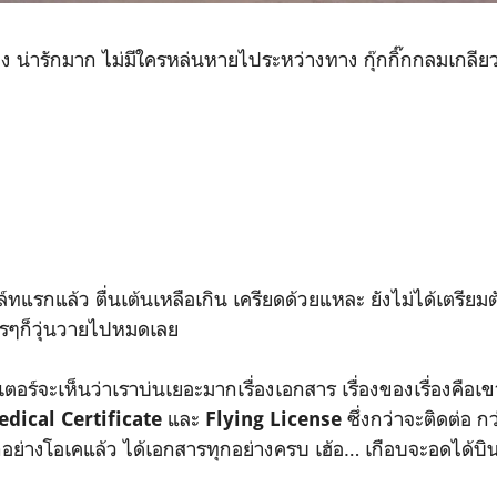
น่ารักมาก ไม่มีใครหล่นหายไประหว่างทาง กุ๊กกิ๊กกลมเกลียว
ฟล์ทแรกแล้ว ตื่นเต้นเหลือเกิน เครียดด้วยแหละ ยังไม่ได้เตรีย
ะไรๆก็วุ่นวายไปหมดเลย
ตอร์จะเห็นว่าเราบ่นเยอะมากเรื่องเอกสาร เรื่องของเรื่องคื
และ
ซึ่งกว่าจะติดต่อ ก
dical Certificate
Flying License
ุกอย่างโอเคแล้ว ได้เอกสารทุกอย่างครบ เฮ้อ… เกือบจะอดได้บ