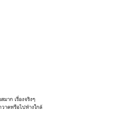
ยสมาก เรื่องจริงๆ
้กวาดหรือไปห้างใกล้