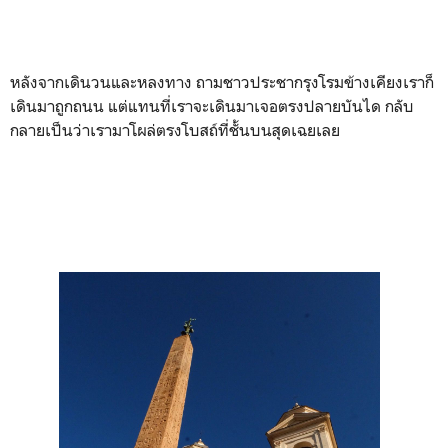
หลังจากเดินวนและหลงทาง ถามชาวประชากรุงโรมข้างเคียงเราก็
เดินมาถูกถนน แต่แทนที่เราจะเดินมาเจอตรงปลายบันได กลับ
กลายเป็นว่าเรามาโผล่ตรงโบสถ์ที่ชั้นบนสุดเฉยเลย