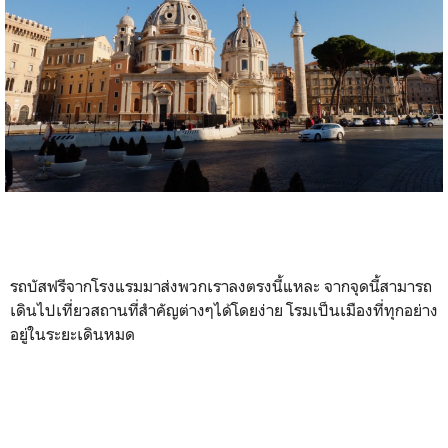
รถบัสฟรีจากโรงแรมมาส่งพวกเราลงตรงนี้แหละ จากจุดนี้สามารถ
เดินไปเที่ยวสถานที่สำคัญต่างๆได้โดยง่าย โรมเป็นเมืองที่ทุกอย่าง
อยู่ในระยะเดินหมด