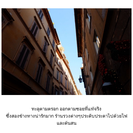
ทะลุตามตรอก ออกตามซอยที่แท้จริง
ซึ่งสองข้างทางน่ารักมาก ร้านรวงต่างๆประดับประดาไปด้วยไฟ
และต้นสน