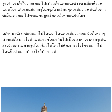
รุ่งเช้าเราตั้งใจว่าจะออกไปเที่ยวตั้งแต่ตอนเช้า เข้าเมืองตั้งแต่
แปดโมง เดินเล่นสบายๆในกรุงโรมเงียบๆคนเดียว แต่ดันตื่นสาย
ซะงั้นเลยออกไปพร้อมกับลูกเรือคนอื่นๆตอนสิบโมง
หลังๆมานี้เราชอบออกไปไหนมาไหนคนเดียวแหละ มันก็เหงาๆ
บ้างแต่ก็สบายใจดี ไม่ต้องยกโขยงกันไปเป็นกลุ่มๆ เราค่อยๆเดิน
ละเมียดละไมถ่ายรูปไปเรื่อยได้โดยไม่ต้องเกรงใจใคร อยากไป
ไหนก็ไป อยากทำอะไรก็ทำ ง่ายดี