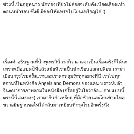
ช่วงนี้เป็นฤดูหนาว นักท่องเที่ยวไม่ค่อยจะคับคั่งเบียดเสียดเท่า
ตอนหน้าร้อน ซึ่งดี มีช่องให้แทรกไปโยนเหรียญได้ :)
เรื่องคำอธิษฐานที่น้ำพุเทรวินี่ เราก็ว่าอาจจะเป็นเรื่องจริงก็ได้นะ
เพราะเมื่อแปดปีที่แล้วสมัยที่เราเป็นนักเรียนแลกเปลี่ยน เรามา
เยือนกรุงโรมครั้งแรกและเราตกหลุมรักทุกอย่างที่นี่ เราไปทุก
สถานที่ในหนังสือ Angels and Demons ของแดน บราวน์แล้ว
จินตนาการภาพตามในหนังสือ (กรี๊ดอยู่ในใจว่าอ้อ... ตายแบบนี้
ตรงนี้นี่เองงงงง) เรามายืนกำเหรียญที่มือซ้าย และโยนข้ามไหล่
ขวาอธิษฐานขอให้ได้กลับมาเหยียบที่กรุงโรมอีกครั้งนึง