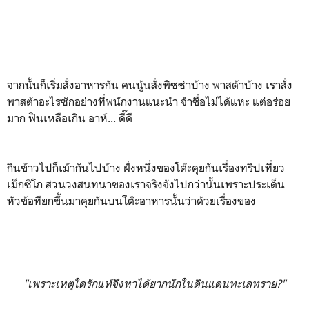
จากนั้นก็เริ่มสั่งอาหารกัน คนนู้นสั่งพิซซ่าบ้าง พาสต้าบ้าง เราสั่ง
พาสต้าอะไรซักอย่างที่พนักงานแนะนำ จำชื่อไม่ได้แหะ แต่อร่อย
มาก ฟินเหลือเกิน อาห์... ดี๊ดี
กินข้าวไปก็เม้ากันไปบ้าง ฝั่งหนึ่งของโต๊ะคุยกันเรื่องทริปเที่ยว
เม็กซิโก ส่วนวงสนทนาของเราจริงจังไปกว่านั้นเพราะประเด็น
หัวข้อทียกขึ้นมาคุยกันบนโต๊ะอาหารนั้นว่าด้วยเรื่องของ
"เพราะเหตุใดรักแท้จึงหาได้ยากนักในดินแดนทะเลทราย?"