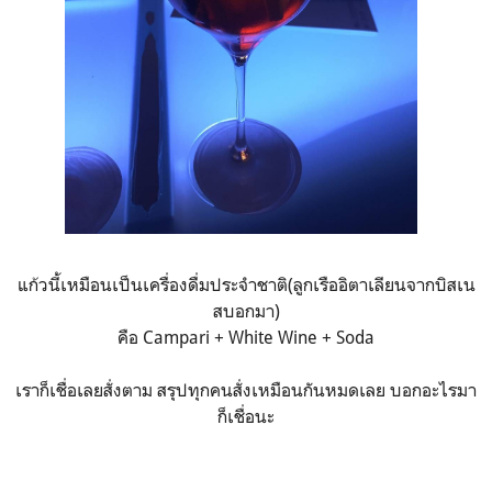
แก้วนี้เหมือนเป็นเครื่องดื่มประจำชาติ(ลูกเรืออิตาเลียนจากบิสเน
สบอกมา)
คือ Campari + White Wine + Soda
เราก็เชื่อเลยสั่งตาม สรุปทุกคนสั่งเหมือนกันหมดเลย บอกอะไรมา
ก็เชื่อนะ