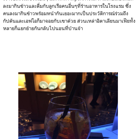
ลงมากินข้าวและดื่มกับลูกเรือคนอื่นๆที่ร้านอาหารในโรงแรม ซึ่ง
คนลงมากินข้าวพร้อมหน้ากันเยอะมากเป็นประวัติการณ์ร่วมถึง
กัปตันและเอฟโอก็มาจอยกับเขาด้วย ส่วนเหล่าอิตาเลียนมาเฟียทั้ง
หลายก็แยกย้ายกันกลับไปนอนที่บ้านจ้า