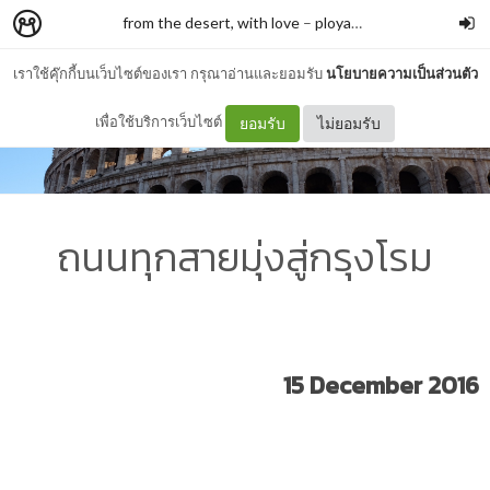
from the desert, with love
–
ployapha.j
เราใช้คุ๊กกี้บนเว็บไซต์ของเรา กรุณาอ่านและยอมรับ
นโยบายความเป็นส่วนตัว
เพื่อใช้บริการเว็บไซต์
ยอมรับ
ไม่ยอมรับ
ถนนทุกสายมุ่งสู่กรุงโรม
15 December 2016