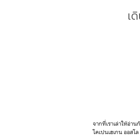
เด
จากที่เราเล่าให้อ่า
โคเปนเฮเกน ออสโล แ