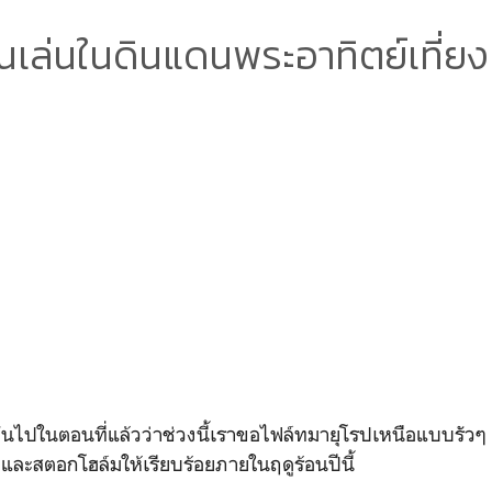
ินเล่นในดินแดนพระอาทิตย์เที่ยง
นกันไปในตอนที่แล้วว่าช่วงนี้เราขอไฟล์ทมายุโรปเหนือแบบรัวๆ 
ละสตอกโฮล์มให้เรียบร้อยภายในฤดูร้อนปีนี้