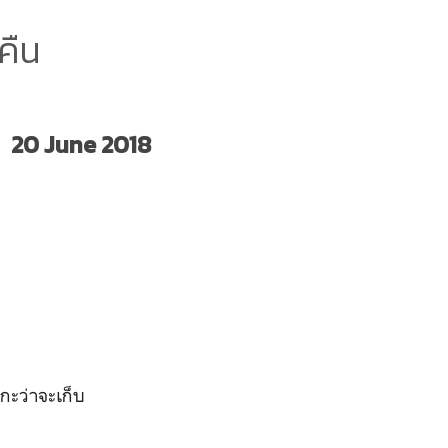
คืน
20 June 2018
กะว่าจะเก็บ