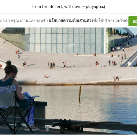
from the desert, with love
–
ployapha.j
ต์ของเรา กรุณาอ่านและยอมรับ
นโยบายความเป็นส่วนตัว
เพื่อใช้บริการเว็บไซต์
ยอ