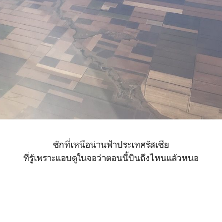
ซักที่เหนือน่านฟ้าประเทศรัสเซีย
ที่รู้เพราะแอบดูในจอว่าตอนนี้บินถึงไหนแล้วหนอ