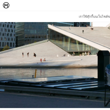
เราใช้คุ๊กกี้บนเว็บไซ