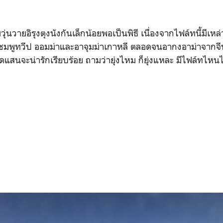
ุ่นวายอิรุงตุงนังกันเล็กน้อยพอเป็นพิธี เนื่องจากไฟล์ทนี้มีเหล
นชมพูทวีป ออมม่าและอาจุมม่าเกาหลี ตลอดจนอากงอาม่าจากจีน
ุดแสนจะน่ารักเรียบร้อย ถามว่ายุ่งไหม ก็ยุ่งแหละ มีไฟล์ทไหนไม่ยุ