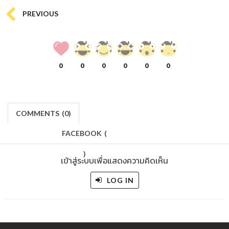
PREVIOUS
0
0
0
0
0
0
COMMENTS
(
0)
FACEBOOK
(
)
เข้าสู่ระบบเพื่อแสดงความคิดเห็น
LOG IN