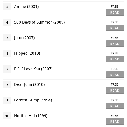
Amilie (2001)
3
FREE
READ
500 Days of Summer (2009)
4
FREE
READ
Juno (2007)
5
FREE
READ
Flipped (2010)
6
FREE
READ
P.S. I Love You (2007)
7
FREE
READ
Dear John (2010)
8
FREE
READ
Forrest Gump (1994)
9
FREE
READ
Notting Hill (1999)
10
FREE
READ