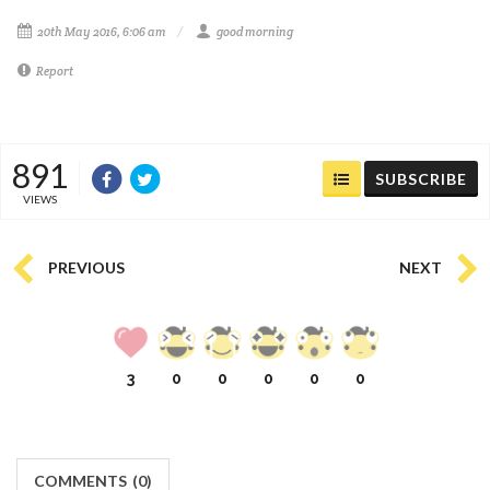
20th May 2016, 6:06 am
good morning
Report
891
SUBSCRIBE
VIEWS
PREVIOUS
NEXT
3
0
0
0
0
0
COMMENTS
(
0)