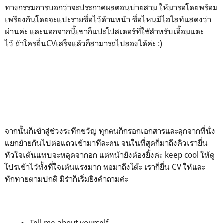
ทางกรรมการบอกว่าจะประกาศผลตอนบ่ายสาม ให้มารอโดยพร้อม
เพรียงกันโดยจะแปะรายชื่อไว้ด้านหน้า ชื่อไหนมีไฮไลท์แสดงว่า
ผ่านค่ะ และนอกจากนี้เขาก็แปะโปสเตอร์ที่ใช้สำหรับเอื้อมแตะ
ไว้ ถ้าใครยื่นCVเสร็จแล้วก็สามารถไปลองได้ค่ะ :)
จากนั้นก็เข้าสู่ช่วงระทึกขวัญ ทุกคนก็กรอกเอกสารและลุกจากที่นั่ง
แยกย้ายกันไปต่อแถวเข้ามาทีละคน จนในที่สุดก็มาถึงคิวเรายื่น
หัวใจเต้นแทบจะหลุดจากอก แต่หน้ายังต้องยิ้งค่ะ keep cool ให้ดู
โปรเข้าไว้ทั้งที่ใจเต้นแรงมาก พอมาถึงโต๊ะ เราก็ยื่น CV ให้และ
ทักทายตามปกติ มิร่าก็เริ่มยิงคำถามค่ะ
Tell me about yourself