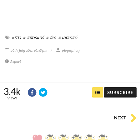
#รีวิว
# สมัครแอร์
# อีเค
# เอมิเรสต์
20th July 2017, 10:36 pm
ployapha.j
Report
3.4k
SUBSCRIBE
VIEWS
NEXT