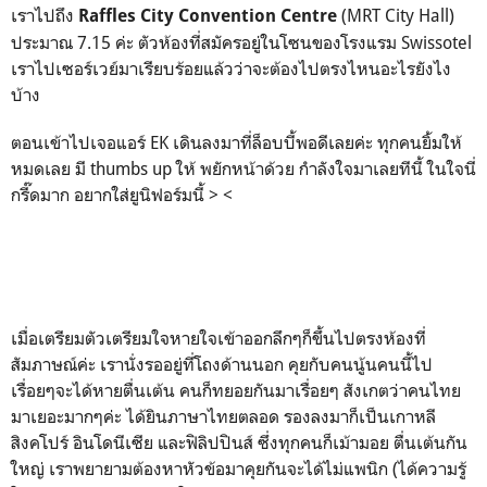
เราไปถึง
(MRT City Hall)
Raffles City Convention Centre
ประมาณ 7.15 ค่ะ ตัวห้องที่สมัครอยู่ในโซนของโรงแรม Swissotel
เราไปเซอร์เวย์มาเรียบร้อยแล้วว่าจะต้องไปตรงไหนอะไรยังไง
บ้าง
ตอนเข้าไปเจอแอร์ EK เดินลงมาที่ล็อบบี้พอดีเลยค่ะ ทุกคนยิ้มให้
หมดเลย มี thumbs up ให้ พยักหน้าด้วย กำลังใจมาเลยทีนี้ ในใจนี่
กรี๊ดมาก อยากใส่ยูนิฟอร์มนี้ > <
เมื่อเตรียมตัวเตรียมใจหายใจเข้าออกลึกๆก็ขึ้นไปตรงห้องที่
สัมภาษณ์ค่ะ เรานั่งรออยู่ที่โถงด้านนอก คุยกับคนนู้นคนนี้ไป
เรื่อยๆจะได้หายตื่นเต้น คนก็ทยอยกันมาเรื่อยๆ สังเกตว่าคนไทย
มาเยอะมากๆค่ะ ได้ยินภาษาไทยตลอด รองลงมาก็เป็นเกาหลี
สิงคโปร์ อินโดนีเซีย และฟิลิปปินส์ ซึ่งทุกคนก็เม้ามอย ตื่นเต้นกัน
ใหญ่ เราพยายามต้องหาหัวข้อมาคุยกันจะได้ไม่แพนิก (ได้ความรู้