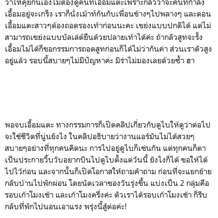
ว่าให้คุยกันเองไม่ต้องดูคนที่เอื้อมแตะเพราะกลัวว่าจะคนที่กำลัง
เอื้อมอยู่จะเกร็ง เราก็นั่งเม้าท์กันกับเพื่อนข้างๆไปพลางๆ และตอน
เอื้อมแตะสาวๆต้องถอดรองเท้าก่อนนะคะ เขย่งแบบปกติได้ แต่ไม่
สามารถเขย่งแบบบัลเล่ต์ยืนด้วยปลายเท้าได้ค่ะ ถ้ากลัวสูทจะรั้ง
เอื้อมไม่ได้ก็ขอกรรมการถอดสูทก่อนก็ได้ไม่ว่ากันค่า ส่วนเราตัวสูง
อยู่แล้ว รอบนี้สบายๆไม่มีปัญหาค่ะ มิร่าไม่มองเลยด้วยซ้ำ ฮา
พอจบเอื้อมแตะ ทางกรรมการก็เปิดคลิปเกี่ยวกับดูไบให้ดูว่าต่อไป
จะใช้ชีวิตที่นู่นยังไง ในคลิปอธิบายว่างานแอร์มันไม่ได้สวยๆ
สบายๆอย่างที่ทุกคนคิดนะ การไปอยู่ดูไบก็เช่นกัน แต่ทุกคนก็ตา
เป็นประกายวิ้บวับอยากบินไปดูไบตั้งแต่วันนี้ ยังไงก็ได้ ขอให้ได้
ไปไว้ก่อน และจากนั้นก็เปิดโอกาสให้ถามคำถาม ก่อนที่จะแยกย้าย
กลับบ้านไปพักผ่อน โดยนัดเวลาของวันรุ่งขึ้น แบ่งเป็น 2 กลุ่มคือ
รอบเก้าโมงเช้า และเก้าโมงครึ่งค่ะ ตัวเราได้รอบเก้าโมงเช้า ก็รีบ
กลับที่พักไปนอนเอาแรง พรุ่งนี้สู้ต่อค่ะ!