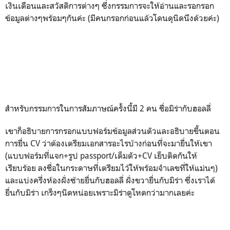
เงินเดือนและสวัสดิการต่างๆ ซึ่งกรรมการจะให้อ่านและรอกรอก
ข้อมูลต่างๆพร้อมๆกันค่ะ (มีคนกรอกก่อนแล้วโดนดุนิดนึงด้วยค่ะ)
สำหรับกรรมการในการสัมภาษณ์ครั้งนี้มี 2 คน ชื่อมิร่ากับฮอลลี่
เขาก็อธิบายการกรอกแบบฟอร์มข้อมูลส่วนตัวและอธิบายขึ้นตอน
การยื่น CV ว่าต้องเตรียมเอกสารอะไรบ้างก่อนที่จะมายื่นให้เขา
(แบบฟอร์มที่แจก+รูป passport/เต็มตัว+CV เย็บติดกันให้
เรียบร้อย ลงชื่อในกระดาษที่เตรียมไว้ให้พร้อมจำเลขที่ให้แม่นๆ)
และแบ่งครึ่งห้องฝั่งซ้ายยื่นกับฮอลลี่ ฝั่งขวายื่นกับมิร่า ซึ่งเราได้
ยื่นกับมิร่า เกร็งๆนิดหน่อยเพราะมิร่าดูโหดกว่ามากเลยค่ะ