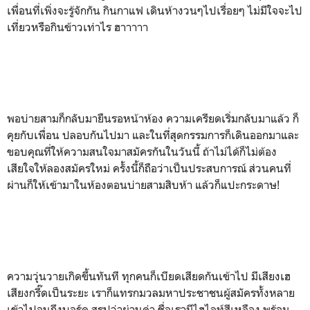
เพื่อนที่เพิ่งจะรู้จักกัน กินกาแฟ เดินห้างวนๆไปเรื่อยๆ ไม่มีใจจะไป
เที่ยวหรือกินข้าวเท่าไร ฮาาาาา
พอบ่ายสามก็กลับมายืนรอหน้าห้อง ความเครียดเริ่มกลับมาแล้ว ก็
คุยกับเพื่อน ปลอบกันไปมา และในที่สุดกรรมการก็เดินออกมาและ
ขอบคุณที่ให้ความสนใจมาสมัครกันในวันนี้ ถ้าไม่ได้ก็ไม่ต้อง
เสียใจให้ลองสมัครใหม่ ครั้งนี้ก็ถือว่าเป็นประสบการณ์ ส่วนคนที่
ผ่านก็ให้เข้ามาในห้องตอนบ่ายสามสิบห้า แล้วก็แปะกระดาษ!
ความวุ่นวายเกิดขึ้นทันที ทุกคนก็เบียดเสียดกันเข้าไป มีเสียงเฮ
เสียงกรี๊ดเป็นระยะ เราก็แทรกมวลมหาประชาชนผู้สมัครทั้งหลาย
เข้าไปจนถึงบอร์ด สรุปว่าผ่านค่า ชื่อเรามีไฮไลท์สีเหลือง พร้อม