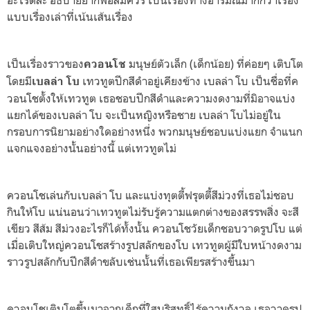
อะไรดีล่ะ อธิบายยากพอสมควร เป็นเรื่องทางอารมณ์มากกว่าเรื่อง
แบบเรื่องเล่าที่เน้นเส้นเรื่อง
เป็นเรื่องราวของ
มนุษย์ตัวเล็ก (เด็กน้อย) ที่ค่อยๆ เติบโต
ควอนโช
โดยมี
เทวทูตปีกสีดำอยู่เคียงข้าง เบลล่า โบ เป็นชื่อที่ค
เบลล่า โบ
วอนโชตั้งให้เทวทูต เธอชอบปีกสีดำและความงดงามที่มิอาจแบ่ง
แยกได้ของเบลล่า โบ จะเป็นหญิงหรือชาย เบลล่า โบไม่อยู่ใน
กรอบการนิยามอย่างใดอย่างหนึ่ง พวกมนุษย์ชอบแบ่งแยก จำแนก
แจกแจงอย่างนั้นอย่างนี้ แต่เทวทูตไม่
ควอนโชเล่นกับเบลล่า โบ และแบ่งทุตตี้ฟรุตตี้สีม่วงที่เธอไม่ชอบ
กินให้โบ แน่นอนว่าเทวทูตไม่รับรู้ความแตกต่างของสรรพสิ่ง จะสี
เขียว สีส้ม สีม่วงอะไรก็ได้ทั้งนั้น ควอนโชวัยเด็กชอบวาดรูปโบ แต่
เมื่อเติบใหญ่ควอนโชสร้างรูปสลักของโบ เทวทูตผู้มีใบหน้างดงาม
ราวรูปสลักกับปีกสีดำขลับเช่นนั้นที่เธอเพียรสร้างขึ้นมา
ควอนโชเติบโตขึ้นมาจากเด็กที่ใสบริสุทธิ์ไร้ความกังวล เธอวาดรูป