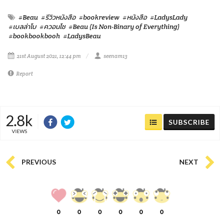
#Beau
#รีวิวหนังสือ
#bookreview
#หนังสือ
#LadysLady
#เบลล่าโบ
#ควอนโช
#Beau (Is Non-Binary of Everything)
#bookbookbooh
#LadysBeau
21st August 2021, 12:44 pm
seenam13
Report
2.8k
SUBSCRIBE
VIEWS
PREVIOUS
NEXT
0
0
0
0
0
0