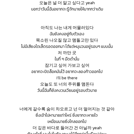
오늘은 널 더 알고 싶다고 yeah
บอกว่าวันนี้ฉันอยากจะรู้จักนายให้มากกว่าเดิม
아직도 나는 내게 머물러있다
ฉันยังคงอยู่กับตัวเอง
목소린 나오질 않고 맴돌고만 있다
ไม่มีเสียงใดเล็ดรอดออกมา ได้แต่หมุนวนอยู่รอบๆ แบบนั้น
저 까만 곳
ในที่ ๆ มืดดำนั่น
잠기고 싶어 가보고 싶어
อยากจะปิดล็อคมันไว้ อยากจะลองก้าวออกไป
I’ll be there
오늘도 또 너의 주위를 맴돈다
วันนี้ฉันก็ยังคงวนเวียนอยู่รอบตัวนาย
너에게 갈수록 숨이 차오르고 넌 더 멀어지는 것 같아
ยิ่งเข้าไปหานายเท่าไหร่ ยิ่งยากจะหายใจ
เหมือนนายยิ่งไกลออกไป
더 깊은 바다로 들어간 건 아닐까 yeah