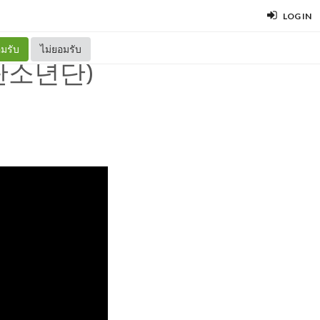
LOG IN
มรับ
ไม่ยอมรับ
 (방탄소년단)