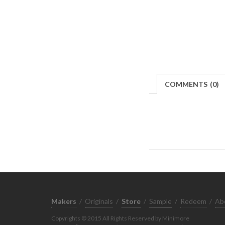
COMMENTS
(
0)
Makers
/
Originals
/
Store
/
Sample
/
Redeem
/
Ab
Copyrights © 2015 All Rights Reserved by Minimore