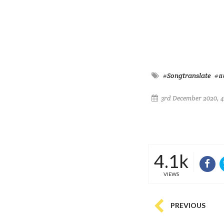
#Songtranslate
#แ
3rd December 2020, 
4.1k
VIEWS
PREVIOUS