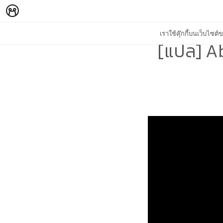
เราใช้คุ๊กกี้บนเว็บไซ
[แปล] A