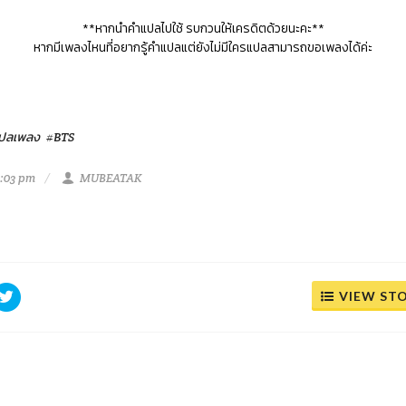
**หากนำคำแปลไปใช้ รบกวนให้เครดิตด้วยนะคะ**
หากมีเพลงไหนที่อยากรู้คำแปลแต่ยังไม่มีใครแปลสามารถขอเพลงได้ค่ะ
ปลเพลง
#BTS
4:03 pm
MUBEATAK
VIEW ST