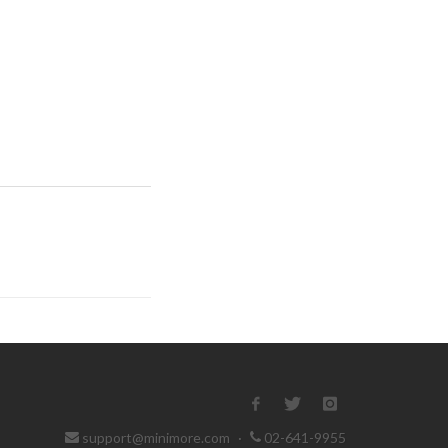
support@minimore.com
·
02-641-9955