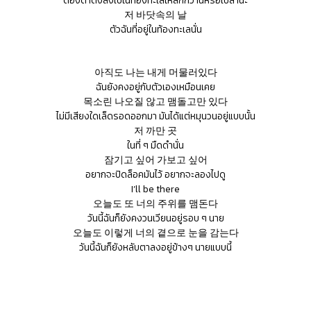
ต้องดำดิ่งลงไปในท้องทะเลให้ลึกกว่านี้หรือเปล่านะ
저 바닷속의 날
ตัวฉันที่อยู่ในท้องทะเลนั่น
아직도 나는 내게 머물러있다
ฉันยังคงอยู่กับตัวเองเหมือนเคย
목소린 나오질 않고 맴돌고만 있다
ไม่มีเสียงใดเล็ดรอดออกมา มันได้แต่หมุนวนอยู่แบบนั้น
저 까만 곳
ในที่ ๆ มืดดำนั่น
잠기고 싶어 가보고 싶어
อยากจะปิดล็อคมันไว้ อยากจะลองไปดู
I’ll be there
오늘도 또 너의 주위를 맴돈다
วันนี้ฉันก็ยังคงวนเวียนอยู่รอบ ๆ นาย
오늘도 이렇게 너의 곁으로 눈을 감는다
วันนี้ฉันก็ยังหลับตาลงอยู่ข้างๆ นายแบบนี้