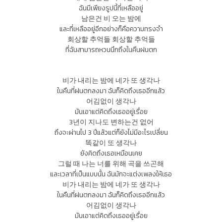
ฉันมีเพียงรูปนี้ที่เหลืออยู่
남은건 비 오는 밤에
และที่เหลืออยู่อีกอย่างก็คือความทรงจำ
회상할 추억들 회상할 추억들
ที่ฉันสามารถหวนนึกถึงในคืนฝนตก
비가 내리는 밤에 네가 또 생각나
ในคืนที่ฝนตกลงมา ฉันก็คิดถึงเธออีกแล้ว
어김없이 생각나
มันเอาแต่คิดถึงเธออยู่เรื่อย
3년이 지나도 변하는건 없어
ถึงจะผ่านไป 3 ปีแล้วแต่ก็ยังไม่มีอะไรเปลี่ยน
똑같이 또 생각나
ยังคิดถึงเธอเหมือนเคย
그럴 때 나는 너를 위해 곡을 쓰곤해
และเวลาที่เป็นแบบนั้น ฉันมักจะแต่งเพลงให้เธอ
비가 내리는 밤에 네가 또 생각나
ในคืนที่ฝนตกลงมา ฉันก็คิดถึงเธออีกแล้ว
어김없이 생각나
มันเอาแต่คิดถึงเธออยู่เรื่อย