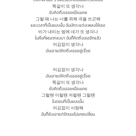
똑같이 또 생각나
ยังคิดถึงเธอเหมือนเคย
그럴 때 나는 너를 위해 곡을 쓰곤해
และเวลาที่เป็นแบบนั้น ฉันมักจะแต่งเพลงให้เธอ
비가 내리는 밤에 네가 또 생각나
ในคืนที่ฝนตกลงมา ฉันก็คิดถึงเธออีกแล้ว
어김없이 생각나
มันเอาแต่คิดถึงเธออยู่เรื่อย
어김없이 생각나
มันเอาแต่คิดถึงเธออยู่เรื่อย
똑같이 또 생각나
ยังคิดถึงเธอเหมือนเคย
그럴땐 이럴땐 저럴땐 그럴땐
ในตอนที่เป็นแบบนั้น
어김없이 사랑해
ฉันก็ยังเอาแต่รักเธอไม่เคยเปลี่ยน