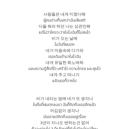
사람들은 내게 미쳤다해
ผู้คนต่างก็บอกว่าฉันเสียสติ
다들 뭐라 하던 나는 상관안해
แต่ไม่ว่าใครจะว่ายังไงฉันก็ไม่สนใจ
비가 오는 날에
ในวันที่ฝนตก
네가 마음속에 다가와
เธอเดินเข้ามาในใจฉัน
내게 유일한 희노애락
มอบความรู้สึกดีใจ เศร้าใจ ความโกรธ และสุขใจ
내게 주고 떠나가
แล้วเธอก็จากไป
비가 내리는 밤에 네가 또 생각나
ในคืนที่ฝนตกลงมา ฉันก็คิดถึงเธออีกแล้ว
어김없이 생각나
มันเอาแต่คิดถึงเธออยู่เรื่อย
3년이 지나도 변하는건 없어
ถึงจะผ่านไป 3 ปีแล้วแต่ก็ยังไม่มีอะไรเปลี่ยน