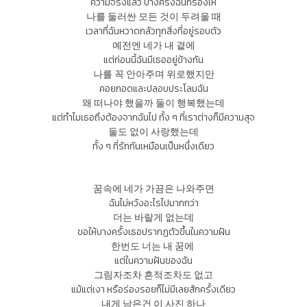
ความจริงแล้ว บางครั้งฉันก็ร้องไห้
나를 둘러싼 모든 것이 두려울 때
เวลาที่ฉันหวาดกลัวทุกสิ่งที่อยู่รอบตัว
예전엔 네가 내 곁에
แต่ก่อนนี้ฉันมีเธออยู่ข้างกัน
나를 꼭 안아주며 위로했지만
คอยกอดและปลอบประโลมฉัน
왜 떠나야 했을까 둘이 행복했는데
แต่ทำไมเธอถึงต้องจากฉันไป ทั้ง ๆ ที่เราต่างก็มีความสุจ
둘도 없이 사랑했는데
ทั้ง ๆ ที่รักกันเหมือนเป็นหนึ่งเดียว
꿈속에 네가 가끔은 나와주면
ฉันไม่หวังอะไรไปมากกว่า
더는 바랄게 없는데
ขอให้บางครั้งเธอปรากฏตัวขึ้นในความฝัน
한번도 너는 내 꿈에
แต่ในความฝันของฉัน
그림자조차 흔적조차도 없고
แม้แต่เงา หรือร่องรอยก็ไม่มีเลยสักครั้งเดียว
내게 남은건 이 사진 하나