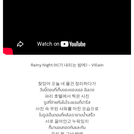
Rainy Night (비가 내리는 밤에) - Villain
찾았어 오늘 네 물건 정리하다가
วันนี้ตอนที่เก็บของของเธอ ฉันเจอ
파리 호텔에서 찍은 사진
รูปที่ถ่ายกันในโรงแรมที่ปารีส
사진 속 우린 샤워를 마친 모습으로
ในรูปเป็นตอนที่หลังเราอาบน้ำเสร็จ
서로 끌어안고 누워있지
ก็มานอนกอดกันและกัน
우리 둘 그날 밤에