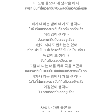
이 노랠 들으며 네 생각을 하지
เพราะมันทำให้เวลาฉันฟังเพลงนี้แล้วคิดถึงเธอ
비가 내리는 밤에 네가 또 생각나
ในคืนที่ฝนตกลงมา ฉันก็คิดถึงเธออีกแล้ว
어김없이 생각나
มันเอาแต่คิดถึงเธออยู่เรื่อย
3년이 지나도 변하는건 없어
ถึงจะผ่านไป 3 ปีแล้วแต่ก็ยังไม่มีอะไรเปลี่ยน
똑같이 또 생각나
ยังคิดถึงเธอเหมือนเคย
그럴 때 나는 너를 위해 곡을 쓰곤해
และเวลาที่เป็นแบบนั้น ฉันมักจะแต่งเพลงให้เธอ
비가 내리는 밤에 네가 또 생각나
ในคืนที่ฝนตกลงมา ฉันก็คิดถึงเธออีกแล้ว
어김없이 생각나
มันเอาแต่คิดถึงเธออยู่เรื่อย
사실 나 가끔 울곤 해