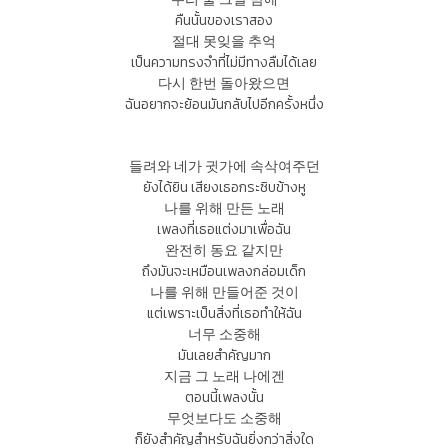
คืนนั้นของเราสอง
절대 못잊을 추억
เป็นความทรงจำที่ไม่มีทางลืมได้เลย
다시 한번 돌아왔으면
ฉันอยากจะย้อนมันกลับไปอีกครั้งหนึ่ง
들려와 네가 귓가에 속삭여주던
ยังได้ยิน เสียงเธอกระซิบข้างหู
나를 위해 만든 노래
เพลงที่เธอแต่งมาเพื่อฉัน
완전히 동요 같지만
ถึงมันจะเหมือนเพลงกล่อมเด็ก
나를 위해 만들어준 것이
แต่เพราะเป็นสิ่งที่เธอทำให้ฉัน
너무 소중해
มันเลยสำคัญมาก
지금 그 노래 나에겐
ตอนนี้เพลงนั้น
무엇보다도 소중해
ก็ยังสำคัญสำหรับฉันยิ่งกว่าสิ่งใด