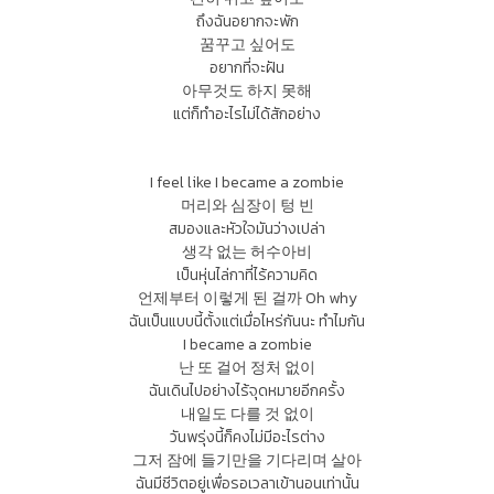
ถึงฉันอยากจะพัก
꿈꾸고 싶어도
อยากที่จะฝัน
아무것도 하지 못해
แต่ก็ทำอะไรไม่ได้สักอย่าง
I feel like I became a zombie
머리와 심장이 텅 빈
สมองและหัวใจมันว่างเปล่า
생각 없는 허수아비
เป็นหุ่นไล่กาที่ไร้ความคิด
언제부터 이렇게 된 걸까 Oh why
ฉันเป็นแบบนี้ตั้งแต่เมื่อไหร่กันนะ ทำไมกัน
I became a zombie
난 또 걸어 정처 없이
ฉันเดินไปอย่างไร้จุดหมายอีกครั้ง
내일도 다를 것 없이
วันพรุ่งนี้ก็คงไม่มีอะไรต่าง
그저 잠에 들기만을 기다리며 살아
ฉันมีชีวิตอยู่เพื่อรอเวลาเข้านอนเท่านั้น