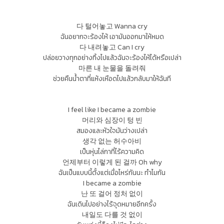
다 털어놓고 Wanna cry
ฉันอยากจะร้องไห้ เอามันออกมาให้หมด
다 내려놓고 Can I cry
ปล่อยวางทุกอย่างทิ้งไปแล้วฉันจะร้องไห้ได้หรือเปล่า
마른 내 눈물을 돌려줘
ช่วยคืนน้ำตาที่แห้งเหือดไปแล้วกลับมาให้ฉันที
I feel like I became a zombie
머리와 심장이 텅 빈
สมองและหัวใจมันว่างเปล่า
생각 없는 허수아비
เป็นหุ่นไล่กาที่ไร้ความคิด
언제부터 이렇게 된 걸까 Oh why
ฉันเป็นแบบนี้ตั้งแต่เมื่อไหร่กันนะ ทำไมกัน
I became a zombie
난 또 걸어 정처 없이
ฉันเดินไปอย่างไร้จุดหมายอีกครั้ง
내일도 다를 것 없이