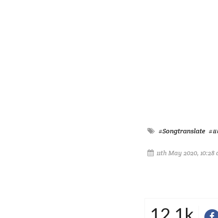
#Songtranslate
#แ
11th May 2020, 10:28
12.1k