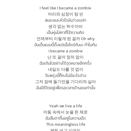
I feel like I became a zombie
머리와 심장이 텅 빈
สมองและหัวใจมันว่างเปล่า
생각 없는 허수아비
เป็นหุ่นไล่กาที่ไร้ความคิด
언제부터 이렇게 된 걸까 Oh why
ฉันเป็นแบบนี้ตั้งแต่เมื่อไหร่กันนะ ทำไมกัน
I became a zombie
난 또 걸어 정처 없이
ฉันเดินไปอย่างไร้จุดหมายอีกครั้ง
내일도 다를 것 없이
วันพรุ่งนี้ก็คงไม่มีอะไรต่าง
그저 잠에 들기만을 기다리며 살아
ฉันมีชีวิตอยู่เพื่อรอเวลาเข้านอนเท่านั้น
Yeah we live a life
어둠 속에서 눈을 뜬 채로
ฉันลืมตาตื่นอยู่ในความมืด
This meaningless life
편히 쉬고 싶어도