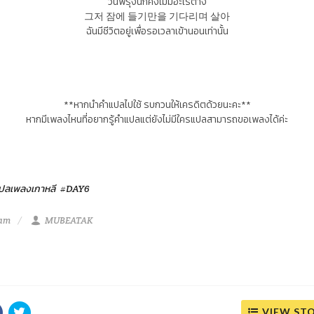
วันพรุ่งนี้ก็คงไม่มีอะไรต่าง
그저 잠에 들기만을 기다리며 살아
ฉันมีชีวิตอยู่เพื่อรอเวลาเข้านอนเท่านั้น
**หากนำคำแปลไปใช้ รบกวนให้เครดิตด้วยนะคะ**
หากมีเพลงไหนที่อยากรู้คำแปลแต่ยังไม่มีใครแปลสามารถขอเพลงได้ค่ะ
ปลเพลงเกาหลี
#DAY6
 am
MUBEATAK
VIEW ST