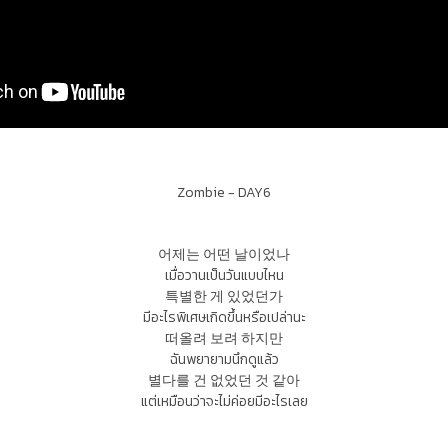
Zombie - DAY6
어제는 어떤 날이었나
เมื่อวานเป็นวันแบบไหน
특별한 게 있었던가
มีอะไรพิเศษเกิดขึ้นหรือเปล่านะ
떠올려 보려 하지만
ฉันพยายามนึกดูแล้ว
별다를 건 없었던 것 같아
แต่เหมือนว่าจะไม่ค่อยมีอะไรเลย