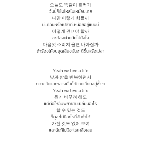
오늘도 똑같이 흘러가
วันนี้ก็ยังไหลไปเหมือนเคย
나만 이렇게 힘들까
มีแค่ฉันหรือเปล่าที่เหนื่อยอยู่แบบนี้
어떻게 견뎌야 할까
จะต้องผ่านมันไปยังไง
마음껏 소리쳐 울면 나아질까
ถ้าร้องไห้จนสุดเสียงมันจะดีขึ้นหรือเปล่า
Yeah we live a life
낮과 밤을 반복하면서
กลางวันและกลางคืนก็ยังวนเวียนอยู่ซ้ำ ๆ
Yeah we live a life
뭔가 바꾸려 해도
แต่ต่อให้ฉันพยายามเปลี่ยนอะไร
할 수 있는 것도
ก็ดูจะไม่มีอะไรที่ฉันทำได้
가진 것도 없어 보여
และฉันก็ไม่มีอะไรเหลือเลย