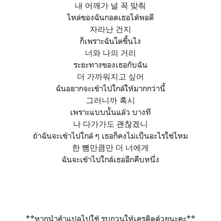
내 어깨가 널 꼭 맞춰
ไหล่ของฉันกอดเธอได้พอดี
자라난 건지
ก็เพราะฉันโตขึ้นไง
너와 나의 거리
ระยะทางของเธอกับฉัน
더 가까워지고 싶어
ฉันอยากจะเข้าไปใกล้ให้มากกว่านี้
그러니까 혹시
เพราะแบบนั้นแล้ว บางที
나 다가가도 괜찮겠니
ถ้าฉันจะเข้าไปใกล้ ๆ เธอก็คงไม่เป็นอะไรใช่ไหม
한 뼘만큼만 더 너에게
ฉันจะเข้าไปใกล้เธออีกคืบหนึ่ง
**หากนำคำแปลไปใช้ รบกวนให้เครดิตด้วยนะคะ**