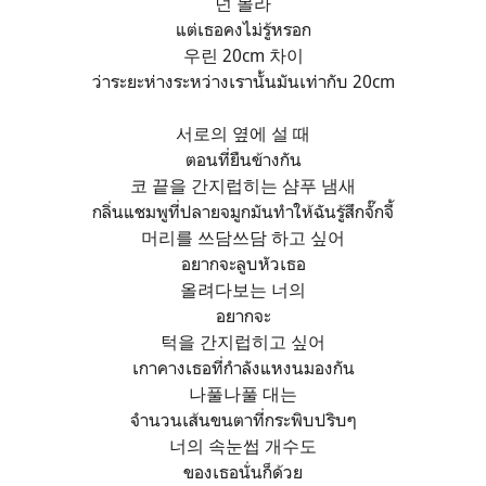
넌 몰라
แต่เธอคงไม่รู้หรอก
우린 20cm 차이
ว่าระยะห่างระหว่างเรานั้นมันเท่ากับ 20cm
서로의 옆에 설 때
ตอนที่ยืนข้างกัน
코 끝을 간지럽히는 샴푸 냄새
กลิ่นแชมพูที่ปลายจมูกมันทำให้ฉันรู้สึกจั๊กจี้
머리를 쓰담쓰담 하고 싶어
อยากจะลูบหัวเธอ
올려다보는 너의
อยากจะ
턱을 간지럽히고 싶어
เกาคางเธอที่กำลังแหงนมองกัน
나풀나풀 대는
จำนวนเส้นขนตาที่กระพิบปริบๆ
너의 속눈썹 개수도
ของเธอนั่นก็ด้วย