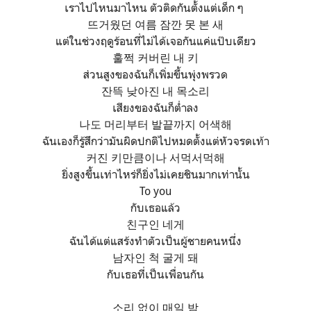
เราไปไหนมาไหน ตัวติดกันตั้งแต่เด็ก ๆ
뜨거웠던 여름 잠깐 못 본 새
แต่ในช่วงฤดูร้อนที่ไม่ได้เจอกันแค่แป๊บเดียว
훌쩍 커버린 내 키
ส่วนสูงของฉันก็เพิ่มขึ้นพุ่งพรวด
잔뜩 낮아진 내 목소리
เสียงของฉันก็ต่ำลง
나도 머리부터 발끝까지 어색해
ฉันเองก็รู้สึกว่ามันผิดปกติไปหมดตั้งแต่หัวจรดเท้า
커진 키만큼이나 서먹서먹해
ยิ่งสูงขึ้นเท่าไหร่ก็ยิ่งไม่เคยชินมากเท่านั้น
To you
กับเธอแล้ว
친구인 네게
ฉันได้แต่แสร้งทำตัวเป็นผู้ชายคนหนึ่ง
남자인 척 굴게 돼
กับเธอที่เป็นเพื่อนกัน
소리 없이 매일 밤