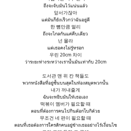
ถึงจะจับมันไว้แน่นแล้ว
앞서가잖아
แต่มันก็ยังเร็วกว่าฉันอยู่ดี
한 뼘만큼 멀리
ถึงจะไกลกันแค่คืบเดียว
넌 몰라
แต่เธอคงไม่รู้หรอก
우린 20cm 차이
ว่าระยะห่างระหว่างเรานั้นมันเท่ากับ 20cm
도서관 맨 위 칸 책들도
พวกหนังสือที่อยู่ชั้นบนสุดในห้องสมุดพวกนั้น
내가 꺼내줄게
ฉันจะหยิบมันให้เธอเอง
떡볶이 멤버가 필요할 때
ตอนที่ต้องการคนไปกินต๊อกโบกิด้วย
무조건 네 편이 필요할 때
ตอนที่เธอต้องการใครสักคนอยู่ข้างเธออย่างไร้เงื่อนไข