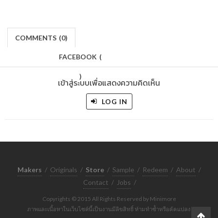
COMMENTS
(
0)
FACEBOOK
(
)
เข้าสู่ระบบเพื่อแสดงความคิดเห็น
LOG IN
Makers
/
Originals
/
Store
/
Sample
/
Redeem
/
About
/
Contact
/
Jobs
/
Copyrights © 2015 All Rights Reserved by Minimore
ภาพและเนื้อหาในเว็บไซต์นี้เป็นงานมีลิขสิทธิ์ ห้ามทำซ้ำหรือดัดแปลง