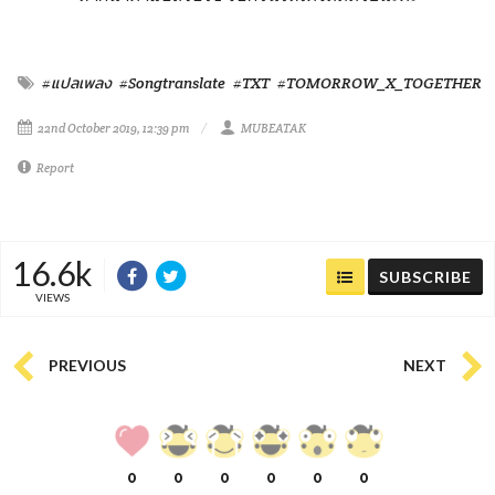
#แปลเพลง
#Songtranslate
#TXT
#TOMORROW_X_TOGETHER
22nd October 2019, 12:39 pm
MUBEATAK
Report
16.6k
SUBSCRIBE
VIEWS
PREVIOUS
NEXT
0
0
0
0
0
0