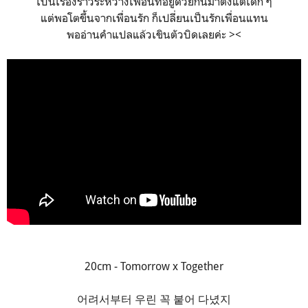
เป็นเรื่องราวระหว่างเพื่อนที่อยู่ด้วยกันมาตั้งแต่เด็ก ๆ
แต่พอโตขึ้นจากเพื่อนรัก ก็เปลี่ยนเป็นรักเพื่อนแทน
พออ่านคำแปลแล้วเขินตัวบิดเลยค่ะ ><
20cm - Tomorrow x Together
어려서부터 우린 꼭 붙어 다녔지