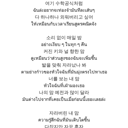
여기 수학공식처럼
ฉันล่ะอยากจะท่องจำมันทีละเส้นๆ
다 하나하나 외워버리고 싶어
ให้เหมือนกับเวลาเรียนสูตรคณิตจัง
소리 없이 매일 밤
อย่างเงียบ ๆ ในทุก ๆ คืน
커진 키와 널 향한 맘
ดูเหมือนว่าส่วนสูงของฉันจะเพิ่มขึ้น
발을 맞춰 자라났나 봐
ตามย่างก้าวของหัวใจฉันที่มันมุ่งตรงไปหาเธอ
너를 보는 내 맘
หัวใจฉันที่เฝ้ามองเธอ
나의 맘 예전과 많이 달라
มันต่างไปจากที่เคยเป็นเมื่อก่อนนี้เยอะเลยล่ะ
자라버린 내 맘
ความรู้สึกฉันที่มันเติบโตขึ้น
다잡지만 자꾸 혼자