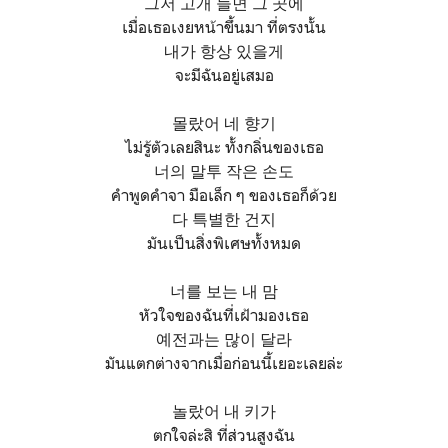
그저 고개 들면 그 곳에
เมื่อเธอเงยหน้าขึ้นมา ที่ตรงนั้น
내가 항상 있을게
จะมีฉันอยู่เสมอ
몰랐어 네 향기
ไม่รู้ตัวเลยสินะ ทั้งกลิ่นของเธอ
너의 말투 작은 손도
คำพูดคำจา มือเล็ก ๆ ของเธอก็ด้วย
다 특별한 건지
มันเป็นสิ่งพิเศษทั้งหมด
너를 보는 내 맘
หัวใจของฉันที่เฝ้ามองเธอ
예전과는 많이 달라
มันแตกต่างจากเมื่อก่อนนี้เยอะเลยล่ะ
놀랐어 내 키가
ตกใจล่ะสิ ที่ส่วนสูงฉัน