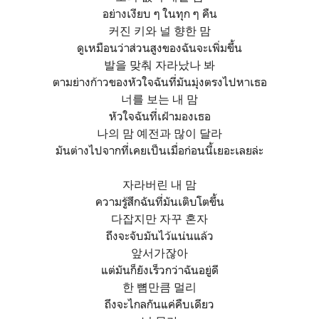
อย่างเงียบ ๆ ในทุก ๆ คืน
커진 키와 널 향한 맘
ดูเหมือนว่าส่วนสูงของฉันจะเพิ่มขึ้น
발을 맞춰 자라났나 봐
ตามย่างก้าวของหัวใจฉันที่มันมุ่งตรงไปหาเธอ
너를 보는 내 맘
หัวใจฉันที่เฝ้ามองเธอ
나의 맘 예전과 많이 달라
มันต่างไปจากที่เคยเป็นเมื่อก่อนนี้เยอะเลยล่ะ
자라버린 내 맘
ความรู้สึกฉันที่มันเติบโตขึ้น
다잡지만 자꾸 혼자
ถึงจะจับมันไว้แน่นแล้ว
앞서가잖아
แต่มันก็ยังเร็วกว่าฉันอยู่ดี
한 뼘만큼 멀리
ถึงจะไกลกันแค่คืบเดียว