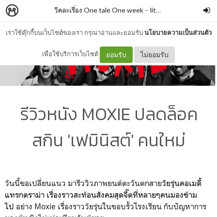
วีคละเรื่อง One tale One week
–
litta_ar
เราใช้คุ๊กกี้บนเว็บไซต์ของเรา กรุณาอ่านและยอมรับ
นโยบายความเป็นส่วนตัว
เพื่อใช้บริการเว็บไซต์
ยอมรับ
ไม่ยอมรับ
รีวิวหนัง MOXIE ปลดล็อค
สกิน 'เฟมินิสต์' คนใหม่
วันนี้ขอเปลี่ยนแนว มารีววิวภาพยนต์ตะวันตกสาย
วัยรุ่นคอเมดี้
แทรกดราม่า เรื่องราวสะท้อนสังคมสุดจี๊ดที่หลายๆคนมองข้าม
ไป
อย่าง Moxie เรื่องราววัยรุ่นในขอบรั้วโรงเรียน กับปัญหาการ