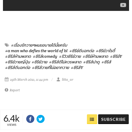
#เรื่องรักวายๆผมขอบายได้มั้ยครับ
#a man who defies the world of bl
#ซีรีย์ดีบอกต่อ
#ซีรีย์วาไรตี้
#ซีรีส์ห้ามพลาด
#ซีรีส์comedy
#รีวิวซีรีย์วาย
#ซีรีย์ห้ามพลาด
#ซีรีย์Y
#ซีรีย์วายญี่ปุ่น
#ซีรีย์วาย
#ซีรีส์ดีไม่ควรพลาด
#ซีรีส์น่าดู
#ซีรีส์
#ซีรีส์ดีบอกต่อ
#ซีรีส์วายที่ไม่อยากวาย
#ซีรีส์Y
29th March 2021, 11:44 pm
litta_ar
Report
6.4k
SUBSCRIBE
VIEWS