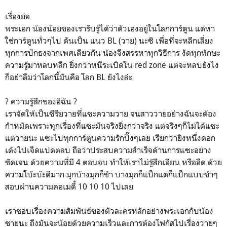
เรื่องย่อ
พระเอก น้องน้อยของเรารับรู้ได้ว่าตัวเองอยู่ในโลกการ์ตูน แต่หา
ใช่การ์ตูนทั่วๆไป ดันเป็น แนว BL (วาย) นะซิ เพื่อที่จะหลีกเลี่ยง
ทุกการปักธงจากเพศเดียวกัน น้องจึงสรรหาทุกวิธีการ งัดทุกทักษะ
ความรู้มาหลบหลีก ยิ่งกว่าหนีระเบิดใน red zone แต่จะหลบยังไง
ก็อย่าลืมว่าโลกนี้มันคือ โลก BL ยังไงล่ะ
? ความรู้สึกของอิฉัน ?
เราจัดให้เป็นซีรียวายที่แซะความวาย จนสาววายอย่างฉันจะต้อง
กำหมัดเพราะทุกเรื่องที่แซะมันจริงยิ่งกว่าจริง แต่จริงๆก็ไม่ได้แซะ
แต่วายนะ แซะไปทุกการ์ตูนความรักปิ๊งๆเลย เรียกว่ายิงหนึ่งดอก
เด้งไปเจ็ดแปดตลบ ถือว่าประสบความสำเร็จด้านการแซะอย่าง
ชัดเจน ด้วยความที่มี 4 ตอนจบ ทำให้เราไม่รู้สึกเอียน หรืออืด ด้วย
ความโบ๊ะบ๊ะดีมาก มุกบ้างมุกก็ขำ บางมุกก็แป็กแต่ก็แป็กแบบขำๆ
สอบผ่านความคอเมดี้ 10 10 10 ไปเลย
เราชอบเรื่องความสัมพันธ์ของตัวละครหลักอย่างพระเอกกับน้อง
ชายนะ ถึงมันจะน้อยด้วยความเร็วและการต้องโฟกัสไปเรื่องวายๆ