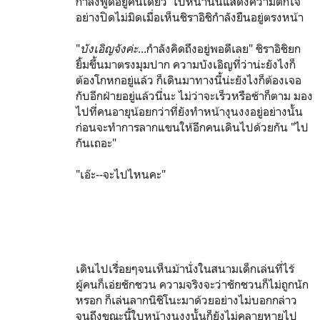
กำลังพูดอยู่คนเดียว ใบหน้านั่นแสดงความตกใจ
อย่างปิดไม่มิดเมื่อเห็นชิราอิชิกำลังยืนอยู่ตรงหน้า
"
บังเอิญจังค่ะ
...กำลังคิดถึงอยู่พอดีเลย" ชิราอิชิยก
ยิ้มขึ้นมาตรงมุมปาก ความบังเอิญที่ว่าน่ะยังไงก็
ต้องโกหกอยู่แล้ว ก็เดินมาทางนี้น่ะยังไงก็ต้องเจอ
กับอีกฝ่ายอยู่แล้วนี่นะ ไม่ว่าจะเร็วหรือช้าก็ตาม มอง
ไปที่คนอายุน้อยกว่าที่ยังทำหน้างุนงงอยู่อย่างนั้น
ก่อนจะทำการลากแขนให้อีกคนเดินไปด้วยกัน "ไป
กันเถอะ"
"เอ๊ะ--จะไปไหนคะ"
เดินไปเรื่อยๆจนเห็นม้านั่งในสนามเด็กเล่นที่ไร้
ผู้คนก็เอ่ยชักชวน ความจริงจะว่าชักชวนก็ไม่ถูกนัก
หรอก ก็เล่นลากนิชิโนะมาด้วยอย่างไม่บอกกล่าว
จนถึงขณะนี้ใบหน้างุนงงนั้นก็ยังไม่คลายหายไป