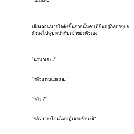
"โธ่เอ๊ย..."
เสียงถอนหายใจดังขึ้นจากนั้นคนที่ยืนอยู่ก็ค่อยๆย่อ
ตัวลงไปฟุบหน้ากับเข่าของตัวเอง
"นานาเสะ.."
"กลัวแทบแย่เลย..."
"กลัว ?"
"กลัวว่าจะโดนไมปฎิเสธเข้าน่ะสิ"