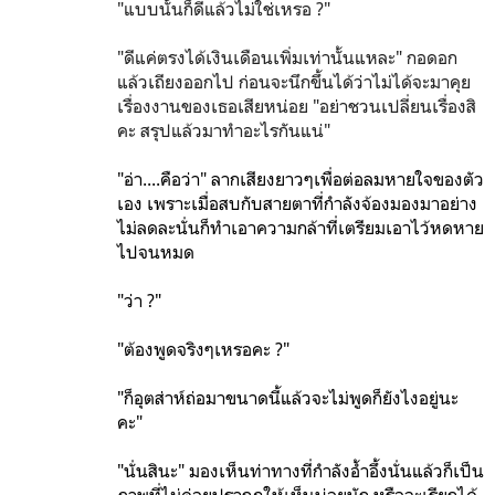
"แบบนั้นก็ดีแล้วไม่ใช่เหรอ ?"
"ดีแค่ตรงได้เงินเดือนเพิ่มเท่านั้นแหละ" กอดอก
แล้วเถียงออกไป ก่อนจะนึกขึ้นได้ว่าไม่ได้จะมาคุย
เรื่องงานของเธอเสียหน่อย "อย่าชวนเปลี่ยนเรื่องสิ
คะ สรุปแล้วมาทำอะไรกันแน่"
"อ่า....คือว่า" ลากเสียงยาวๆเพื่อต่อลมหายใจของตัว
เอง เพราะเมื่อสบกับสายตาที่กำลังจ้องมองมาอย่าง
ไม่ลดละนั่นก็ทำเอาความกล้าที่เตรียมเอาไว้หดหาย
ไปจนหมด
"ว่า ?"
"ต้องพูดจริงๆเหรอคะ ?"
"ก็อุตส่าห์ถ่อมา
ขนาดนี้แล้วจะไม่พูดก็ยังไงอยู่นะ
คะ"
"นั่นสินะ" มองเห็นท่าทางที่กำลังอ้ำอึ้งนั่นแล้วก็เป็น