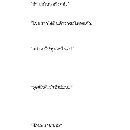
"อ่า ขอโทษจริงๆค่ะ"
"ไม่อยากได้ยินคำว่าขอโทษแล้ว..."
“แล้วจะให้พูดอะไรล่ะ?”
“พูดอีกสิ..ว่ารักฉันน่ะ”
"
รักนะนานาเสะ
"