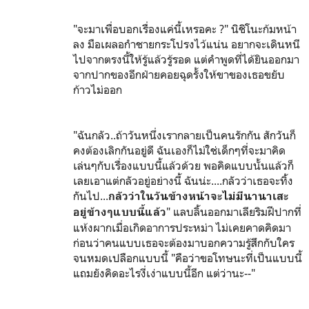
"จะมาเพื่อบอกเรื่องแค่นี้เหรอคะ ?" นิชิโนะก้มหน้า
ลง มือเผลอกำชายกระโปรงไว้แน่น อยากจะเดินหนี
ไปจากตรงนี้ให้รู้แล้วรู้รอด แต่คำพูดที่ได้ยินออกมา
จากปากของอีกฝ่ายคอยฉุดรั้งให้ขาของเธอขยับ
ก้าวไม่ออก
"ฉันกลัว..ถ้าวันหนึ่งเรากลายเป็นคนรักกัน สักวันก็
คงต้องเลิกกันอยู่ดี ฉันเองก็ไม่ใช่เด็กๆที่จะมาคิด
เล่นๆกับเรื่องแบบนี้แล้วด้วย พอคิดแบบนั้นแล้วก็
เลยเอาแต่กลัวอยู่อย่างนี้ ฉันน่ะ....กลัวว่าเธอจะทิ้ง
กันไป...
กลัวว่าในวันข้างหน้าจะไม่มีนานาเสะ
" แลบลิ้นออกมาเลียริมฝีปากที่
อยู่ข้างๆแบบนี้แล้ว
แห้งผากเมื่อเกิดอาการประหม่า ไม่เคยคาดคิดมา
ก่อนว่าคนแบบเธอจะต้องมาบอกความรู้สึกกับใคร
จนหมดเปลือกแบบนี้ "คือว่าขอโทษนะที่เป็นแบบนี้
แถมยังคิดอะไรงี่เง่าแบบนี้อีก แต่ว่านะ--"