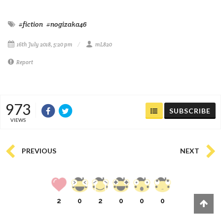
#fiction
#nogizaka46
16th July 2018, 5:20 pm
mL820
Report
973
SUBSCRIBE
VIEWS
PREVIOUS
NEXT
2
0
2
0
0
0