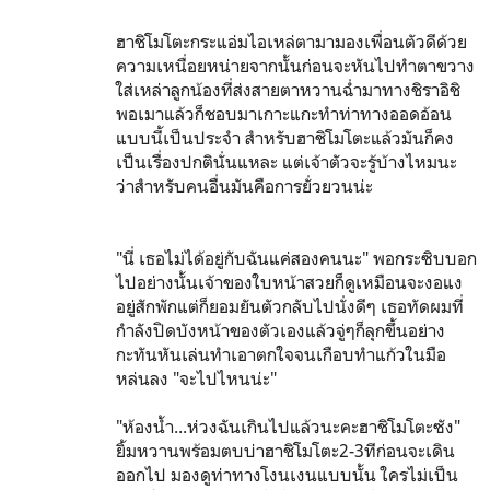
ฮาชิโมโตะกระแอ่มไอเหล่ตามามองเพื่อนตัวดีด้วย
ความเหนื่อยหน่ายจากนั้นก่อนจะหันไปทำตาขวาง
ใส่เหล่าลูกน้องที่ส่งสายตาหวานฉ่ำมาทางชิราอิชิ
พอเมาแล้วก็ชอบมาเกาะแกะทำท่าทางออดอ้อน
แบบนี้เป็นประจำ สำหรับฮาชิโมโตะแล้วมันก็คง
เป็นเรื่องปกตินั่นแหละ แต่เจ้าตัวจะรู้บ้างไหมนะ
ว่าสำหรับคนอื่นมันคือการยั่วยวนน่ะ
"นี่ เธอไม่ได้อยู่กับฉันแค่สองคนนะ" พอกระซิบบอก
ไปอย่างนั้นเจ้าของใบหน้าสวยก็ดูเหมือนจะงอแง
อยู่สักพักแต่ก็ยอมยันตัวกลับไปนั่งดีๆ เธอทัดผมที่
กำลังปิดบังหน้าของตัวเองแล้วจู่ๆก็ลุกขึ้นอย่าง
กะทันหันเล่นทำเอาตกใจจนเกือบทำแก้วในมือ
หล่นลง "จะไปไหนน่ะ"
"ห้องน้ำ...ห่วงฉันเกินไปแล้วนะคะฮาชิโมโตะซัง"
ยิ้มหวานพร้อมตบบ่าฮาชิโมโตะ2-3ทีก่อนจะเดิน
ออกไป มองดูท่าทางโงนเงนแบบนั้น ใครไม่เป็น