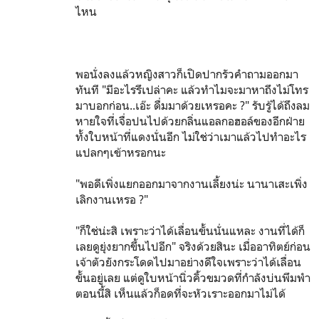
ไหน
พอนั่งลงแล้วหญิงสาวก็เปิดปากรัวคำถามออกมา
ทันที "มีอะไรรึเปล่าคะ แล้วทำไมจะมาหาถึงไม่โทร
มาบอกก่อน..เอ๊ะ ดื่มมาด้วยเหรอคะ ?" รับรู้ได้ถึงลม
หายใจที่เจื่อปนไปด้วยกลิ่นแอลกอฮอล์ของอีกฝ่าย
ทั้งใบหน้าที่แดงนั่นอีก ไม่ใช่ว่าเมาแล้วไปทำอะไร
แปลกๆเข้าหรอกนะ
"พอดีเพิ่งแยกออกมาจากงานเลี้ยงน่ะ นานาเสะเพิ่ง
เลิกงานเหรอ ?"
"ก็ใช่น่ะสิ เพราะว่าได้เลื่อนขั้นนั่นแหละ งานที่ได้ก็
เลยดูยุ่งยากขึ้นไปอีก" จริงด้วยสินะ เมื่ออาทิตย์ก่อน
เจ้าตัวยังกระโดดไปมาอย่างดีใจเพราะว่าได้เลื่อน
ขั้นอยู่เลย แต่ดูใบหน้านิ่วคิ้วขมวดที่กำลังบ่นพึมพำ
ตอนนี้สิ เห็นแล้วก็อดที่จะหัวเราะออกมาไม่ได้