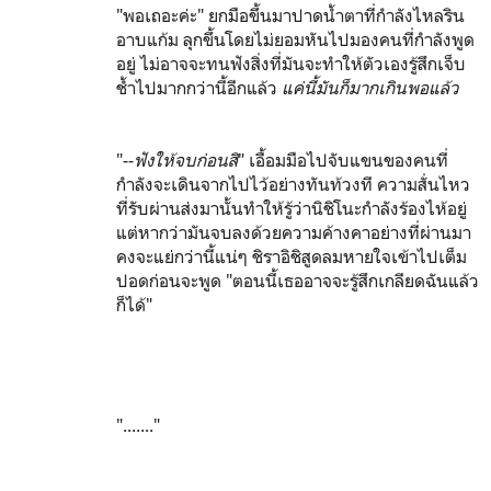
"พอเถอะค่ะ" ยกมือขึ้นมาปาดน้ำตาที่กำลังไหลริน
อาบแก้ม ลุกขึ้นโดยไม่ยอมหันไปมองคนที่กำลังพูด
อยู่ ไม่อาจจะทนฟังสิ่งที่มันจะทำให้ตัวเองรู้สึกเจ็บ
ช้ำไปมากกว่านี้อีกแล้ว
แค่นี้มันก็มากเกินพอแล้ว
"--
ฟังให้จบก่อนสิ
" เอื้อมมือไปจับแขนของคนที่
กำลังจะเดินจากไปไว้อย่างทันท้วงที ความสั่นไหว
ที่รับผ่านส่งมานั้นทำให้รู้ว่านิชิโนะกำลังร้องไห้อยู่
แต่หากว่ามันจบลงด้วยความค้างคาอย่างที่ผ่านมา
คงจะแย่กว่านี้แน่ๆ ชิราอิชิสูดลมหายใจเข้าไปเต็ม
ปอดก่อนจะพูด "ตอนนี้เธออาจจะรู้สึกเกลียดฉันแล้ว
ก็ได้"
"......."