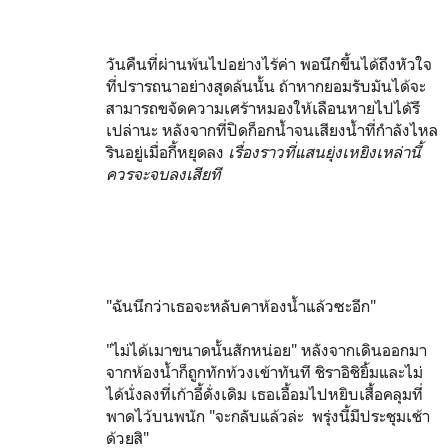
วันคืนที่ผ่านพ้นไปอย่างไร้ค่า พอนึกขึ้นได้ถึงหัวใจ
ที่ปรารถนาอย่างสุดล้นนั้น ถ้าหากยอมรับมันได้จะ
สามารถขจัดความเศร้าหมองให้เลือนหายไปได้รึ
เปล่านะ หลังจากที่ปิดก็อกน้ำจนเสียงน้ำที่กำลังไหล
รินอยู่เมื่อกี้หยุดลง
เรื่องราวที่แสนยุ่งเหยิงเหล่านี้
ควรจะจบลงเสียที
"ฉันนึกว่าเธอจะหลับคาห้องน้ำแล้วซะอีก"
"ไม่ได้เมาขนาดนั้นสักหน่อย" หลังจากเดินออกมา
จากห้องน้ำก็ถูกทักท้วงเข้าทันที ชิราอิชิยิ้มและไม่
ได้นั่งลงที่เก้าอี้ดั่งเดิม เธอเอื้อมไปหยิบเสื้อคลุมที่
พาดไว้บนพนัก "จะกลับแล้วล่ะ พรุ่งนี้มีประชุมเช้า
ด้วยสิ"