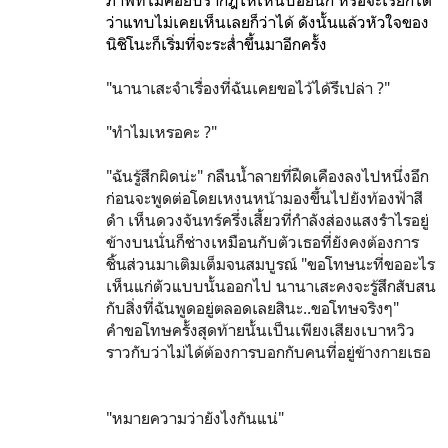
ภาพที่ไม่ค่อยปรากฎให้เห็นบ่อยนัก หรือจะเรียกได้
ว่าแทบไม่เคยเห็นเลยก็ว่าได้ ดังนั้นแล้วหัวใจของ
นิชิโนะก็เริ่มที่จะระส่ำขึ้นมาอีกครั้ง
"นานาเสะจำเรื่องที่ฉันเคยขอไว้ได้รึเปล่า ?"
"ทำไมเหรอคะ ?"
"ฉันรู้สึกผิดน่ะ" กลืนน้ำลายที่ฝืดเคืองลงไปหนึ่งอึก
ก่อนจะพูดต่อโดยเหงนหน้ามองขึ้นไปยังท้องฟ้าสี
ดำ เห็นดวงจันทร์ครึ่งเสี้ยวที่กำลังส่องแสงรำไรอยู่
ข้างบนนั่นก็ช่างเหมือนกับตัวเธอที่ยังคงต้องการ
ชิ้นส่วนมาเติมเต็มจนสมบูรณ์ "ขอโทษนะที่ขออะไร
เห็นแก่ตัวแบบนั้นออกไป นานาเสะคงจะรู้สึกสับสน
กับสิ่งที่ฉันพูดอยู่ตลอดเลยสินะ..ขอโทษจริงๆ"
คำขอโทษครั้งสุดท้ายนั้นเป็นเพียงเสียงเบาหวิว
ราวกับว่าไม่ได้ต้องการบอกกับคนที่อยู่ข้างกายเธอ
"หมายความว่ายังไงกันแน่"