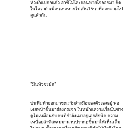
ห่วงก็แปลกแล้ว ฮาชิโมโตะถอนหายใจออกมา คิด
ในใจว่าถ้าเพื่อนเธอหายไปเกิน15นาทีค่อยตามไป
ดูแล้วกัน
"มึนหัวชะมัด"
บ่นพึมพำออกมาขณะก้มล้างมือของตัวเองอยู่ พอ
เงยหน้าขึ้นมาส่องกระจก ใบหน้าแดงระเรื่อนั่นช่าง
ดูไม่เหมือนกับคนที่กำลังเมาอยู่เลยสักนิด ความ
เหนื่อยล้าที่สะสมมานานปรากฎขึ้นมาให้เห็นเต็ม