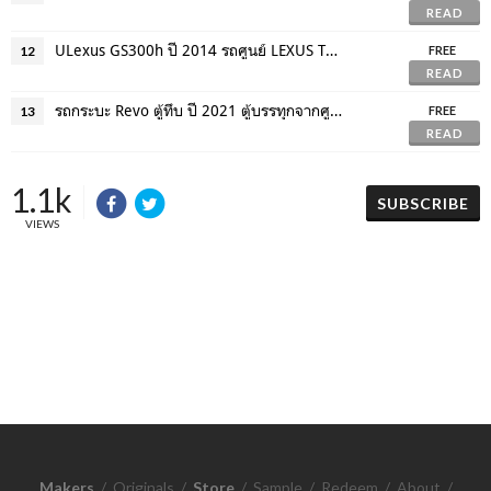
READ
ULexus GS300h ปี 2014 รถศูนย์ LEXUS THAILAND แท้ ตัวท๊อปสุด จัดไฟแนนซ์ได้ntitled
12
FREE
READ
รถกระบะ Revo ตู้ทึบ ปี 2021 ตู้บรรทุกจากศูนย์ สังทำขนาดพิเศษ เปิดข้างได้
13
FREE
READ
1.1k
SUBSCRIBE
VIEWS
Makers
/
Originals
/
Store
/
Sample
/
Redeem
/
About
/