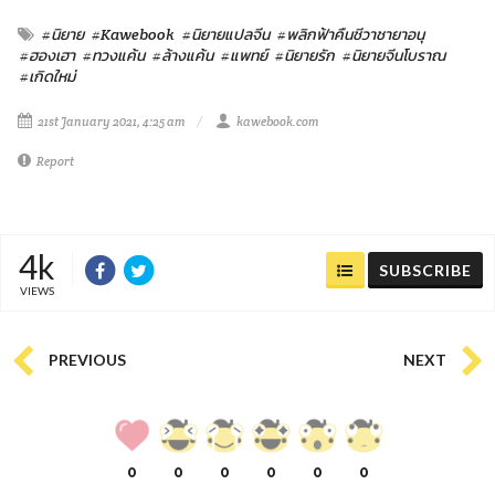
#นิยาย
#Kawebook
#นิยายแปลจีน
#พลิกฟ้าคืนชีวาชายาอนุ
#ฮองเฮา
#ทวงแค้น
#ล้างแค้น
#แพทย์
#นิยายรัก
#นิยายจีนโบราณ
#เกิดใหม่
21st January 2021, 4:25 am
kawebook.com
Report
4k
SUBSCRIBE
VIEWS
PREVIOUS
NEXT
0
0
0
0
0
0