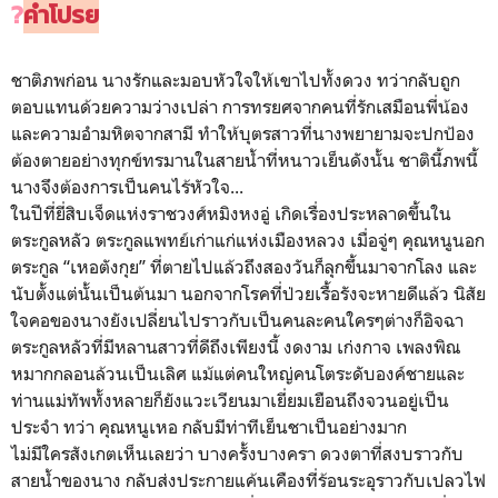
?
คำโปรย
ชาติภพก่อน นางรักและมอบหัวใจให้เขาไปทั้งดวง ทว่ากลับถูก
ตอบแทนด้วยความว่างเปล่า การทรยศจากคนที่รักเสมือนพี่น้อง
และความอำมหิตจากสามี ทำให้บุตรสาวที่นางพยายามจะปกป้อง
ต้องตายอย่างทุกข์ทรมานในสายน้ำที่หนาวเย็นดังนั้น ชาตินี้ภพนี้
นางจึงต้องการเป็นคนไร้หัวใจ...
ในปีที่ยี่สิบเจ็ดแห่งราชวงศ์หมิงหงอู่ เกิดเรื่องประหลาดขึ้นใน
ตระกูลหลัว ตระกูลแพทย์เก่าแก่แห่งเมืองหลวง เมื่อจู่ๆ คุณหนูนอก
ตระกูล “เหอตังกุย” ที่ตายไปแล้วถึงสองวันก็ลุกขึ้นมาจากโลง และ
นับตั้งแต่นั้นเป็นต้นมา นอกจากโรคที่ป่วยเรื้อรังจะหายดีแล้ว นิสัย
ใจคอของนางยังเปลี่ยนไปราวกับเป็นคนละคนใครๆต่างก็อิจฉา
ตระกูลหลัวที่มีหลานสาวที่ดีถึงเพียงนี้ งดงาม เก่งกาจ เพลงพิณ
หมากกลอนล้วนเป็นเลิศ แม้แต่คนใหญ่คนโตระดับองค์ชายและ
ท่านแม่ทัพทั้งหลายก็ยังแวะเวียนมาเยี่ยมเยือนถึงจวนอยู่เป็น
ประจำ ทว่า คุณหนูเหอ กลับมีท่าทีเย็นชาเป็นอย่างมาก
ไม่มีใครสังเกตเห็นเลยว่า บางครั้งบางครา ดวงตาที่สงบราวกับ
สายน้ำของนาง กลับส่งประกายแค้นเคืองที่ร้อนระอุราวกับเปลวไฟ