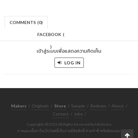
COMMENTS
(
0)
FACEBOOK
(
)
เข้าสู่ระบบเพื่อแสดงความคิดเห็น
LOG IN
Makers
/
Originals
/
Store
/
Sample
/
Redeem
/
About
/
Contact
/
Jobs
/
Copyrights © 2015 All Rights Reserved by Minimore
ภาพและเนื้อหาในเว็บไซต์นี้เป็นงานมีลิขสิทธิ์ ห้ามทำซ้ำหรือดัดแปลง