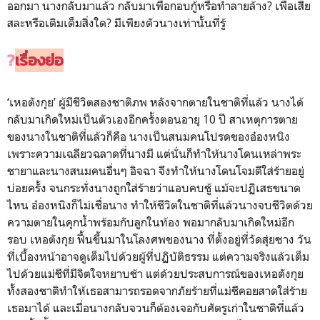
ออกมา นางกลับมาแล้ว กลับมาเพื่อกอบกู้หรือทำลายล้าง? เพื่อเสีย
สละหรือเติมเต็มสิ่งใด? มีเพียงตัวนางเท่านั้นที่รู้
?
เรื่องย่อ
‘เหอตังกุย’ ผู้มีชีวิตสองชาติภพ หลังจากตายในชาติที่แล้ว นางได้
กลับมาเกิดใหม่เป็นตัวเองอีกครั้งตอนอายุ 10 ปี สาเหตุการตาย
ของนางในชาติที่แล้วก็คือ นางเป็นสนมคนโปรดของอ๋องหนิง
เพราะความเฉลียวฉลาดที่นางมี แต่นั่นก็ทำให้นางโดนเหล่าพระ
ชายาและนางสนมคนอื่นๆ อิจฉา จึงทำให้นางโดนโจมตีใส่ร้ายอยู่
บ่อยครั้ง จนกระทั่งนางถูกใส่ร้ายว่าแอบคบชู้ แม้จะปฏิเสธขนาด
ไหน อ๋องหนิงก็ไม่เชื่อนาง ทำให้ชีวิตในชาติที่แล้วนางจบชีวิตด้วย
ความตายในคุกน้ำพร้อมกับลูกในท้อง พอมากลับมาเกิดใหม่อีก
รอบ เหอตังกุย ฟื้นขึ้นมาในโลงศพของนาง ที่ตั้งอยู่ที่วัดสุ่ยซาง วัน
ที่เบื้องหน้าอาจดูเต็มไปด้วยผู้ที่ปฏิบัติธรรม แต่ความจริงแล้วเต็ม
ไปด้วยแม่ชีที่มีจิตใจหยาบช้า แต่ด้วยประสบการณ์ของเหอตังกุย
ทั้งสองชาติทำให้เธอสามารถรอดจากภัยร้ายที่แม่ชีคอยสาดใส่ร้าย
เธอมาได้ และเมื่อนางกลับจวนก็ต้องเจอกับศัตรูเก่าในชาติที่แล้ว