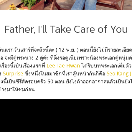
Father, I'll Take Care of You
ันแรกวันเสาร์ที่จะถึงนี้ค่ะ ( 12 พ.ย. ) ตอนนี้ยังไม่มีรายละเ
ือ จะมีคู่พระนาง 2 คู่ค่ะ ที่ติ่งรอดูเนี่ยเพราะน้องพระเอกคู่หนุ่มค่ะ
รื่องนี้เป็นเรื่องแรกที่
Lee Tae Hwan
ได้รับบทพระเอกเต็มตั
ดง
5urprise
ซึ่งหนึ่งในสมาชิกที่เราคุ้นหน้ากันก็คือ
Seo Kang 
่องนี้เป็นซีรี่ส์ครอบครัว 50 ตอน ยังไงถ้าออกอากาศแล้วเป็นยัง
อย่างมาให้ชมก่อน