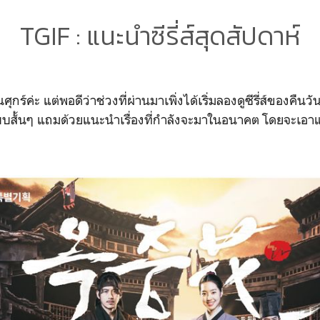
TGIF : แนะนำซีรี่ส์สุดสัปดาห์
วันศุกร์ค่ะ แต่พอดีว่าช่วงที่ผ่านมาเพิ่งได้เริ่มลองดูซีรี่ส์ของคืนวั
บบสั้นๆ แถมด้วยแนะนำเรื่องที่กำลังจะมาในอนาคต โดยจะเอาแค่ซี