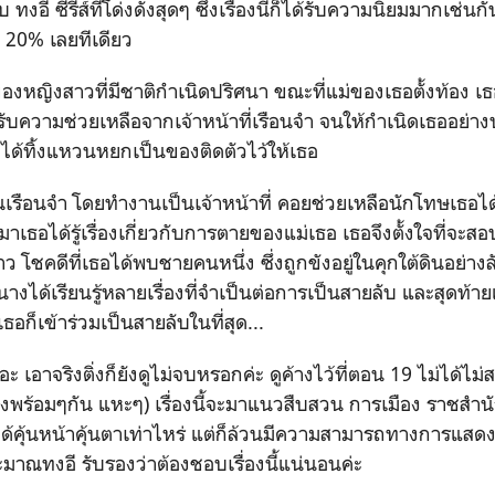
บ ทงอี ซีรี่ส์ที่โด่งดังสุดๆ ซึ่งเรื่องนี้ก็ได้รับความนิยมมากเ
- 20% เลยทีเดียว
เรื่องของหญิงสาวที่มีชาติกำเนิดปริศนา ขณะที่แม่ของเธอตั้งท้อง
รับความช่วยเหลือจากเจ้าหน้าที่เรือนจำ จนให้กำเนิดเธออย่า
ยได้ทิ้งแหวนหยกเป็นของติดตัวไว้ให้เธอ
นเรือนจำ โดยทำงานเป็นเจ้าหน้าที่ คอยช่วยเหลือนักโทษเธอได
าเธอได้รู้เรื่องเกี่ยวกับการตายของแม่เธอ เธอจึงตั้งใจที่จะส
ราว โชคดีที่เธอได้พบชายคนหนึ่ง ซึ่งถูกขังอยู่ในคุกใต้ดินอย่าง
นางได้เรียนรู้หลายเรื่องที่จำเป็นต่อการเป็นสายลับ และสุดท้า
อก็เข้าร่วมเป็นสายลับในที่สุด...
นอะ เอาจริงติ่งก็ยังดูไม่จบหรอกค่ะ ดูค้างไว้ที่ตอน 19 ไม่ได้ไม
่องพร้อมๆกัน แหะๆ) เรื่องนี้จะมาแนวสืบสวน การเมือง ราชสำ
ได้คุ้นหน้าคุ้นตาเท่าไหร่ แต่ก็ล้วนมีความสามารถทางการแสด
าณทงอี รับรองว่าต้องชอบเรื่องนี้แน่นอนค่ะ