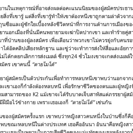
นพยานในเหตุการณ์ที่อาจส่งผลต่อคะแนนนิยมของผู้สมัครประธาน
สิ่งที่เขารู้ แต่สิ่งที่เขารู้ทำให้เขาต้องหนีเขาถูกตามล่าตัวจาก
ุนซือและผู้ชักใยเบื้องหลังชีวิตหน้าที่การงานด้านการเมืองข
านอกเมืองที่นั่นมีคนพยายามจะฆ่าปิดปากเขา และทำร้ายคู่สามีภ
าที่บ้านของผู้ลงสมัคร เพื่อเตือนว่าพวกเขาไม่ควรยุ่งกับคนร
ได้อัดคลิปเสียงหลักฐาน และขู่ว่าจะทำการส่งให้สื่อและอัยก
ม่ได้กดยกเลิกการส่งเมลล์ ซึ่งทุก24 ชั่วโมงเขาจะกดส่งเมลล์ให
สมัคร เขาคนนี้
“ตายไมได้”
รรยาผู้สมัครเป็นตัวประกันเพื่อทำการหลบหนีเขาพบว่านอกจากเข
่และเขาเองก็กำลังต้องหลบหนี เพื่อรักษาชีวิตของตนและผู้หญิงที
ามสามารถของ K2 แม้เขาจะได้รับบาดเจ็บสาหัสแต่ภรรยาผู้สมั
ีฝีมือไว้ข้างกาย เพราะเธอเองก็
“ตายไม่ได้”
เช่นกัน
านของผู้สมัครครั้งแรก เขาพบว่าหญิงสาวคนหนึ่งในบ้านซึ่งก็ค
คยพบขณะหลบหนีในต่างประเทศ เธอคืออันนา อันนาคือหญิงสาว
ราะเธอเป็นพยานในการเสียชีวิตของแม่แท้ๆของเธอหลังจากนั้น