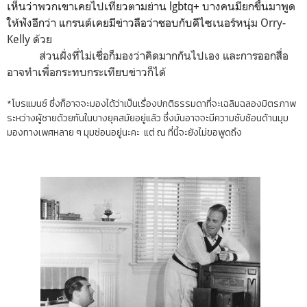
เห็นว่าพวกเขาเคยไปเที่ยวตามย่าน lgbtq+ บางคนมียกขึ้นมาพูด
ให้ฟังอีกว่า แกรนต์เคยมีข่าวลือว่าชอบกับดีไซเนอร์หนุ่ม
Orry-
Kelly ด้วย
ส่วนฝั่งที่ไม่เชื่อก็มองว่าคิดมากกันไปเอง และการออกสื่อ
อาจทำเพื่อกระทบกระเทียบข่าวก็ได้
*โบรแมนซ์ ซึ่งก็อาจจะมองได้ว่าเป็นเรื่องปกติธรรมดาที่จะเฉลิมฉลองมิตรภาพ
ระหว่างผู้ชายด้วยกันในบางยุคสมัยอยู่แล้ว ซึ่งมันอาจจะมีความซับซ้อนด้านมุม
มองทางเพศหลาย ๆ มุมซ่อนอยู่นะคะ แต่ ณ ที่นี้จะยังไม่ขอพูดถึง