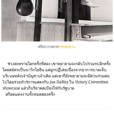
สก็อต ภาพจาก
People.ru
ช่วงสงครามโลกครั้งที่สอง เขาพยายามจะกลับไปร่วมรบอีกครั้ง
โดยสมัครเป็นนาวิกโยธิน แต่ถููกปฎิี่เสธเนืี่องจากอาการบาดเจ็บ
บริเวณหลังเจ้าปัญหาเจ้าเดิม แต่เขาก็ยังพยายามจะมีส่วนร่วมต่อ
ไปโดยร่วมทัวร์การแสดงกับ Joe DeRita ใน Victory Committee
showcase แล้วก็บริจาคสเบียงให้กับรัฐบาล
สก็อตแต่งงานทั้งหมดสองครั้ง