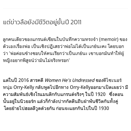
แต่ข่าวลือยังมีชีวิตอยู่ยั้นปี 2011
ลูกคนเดียวของแกรนต์เขียนในบันทึกความทรงจำ (memoir) ของ
ตัวเองเรื่องพ่อ เป็นเชิงปฎิเสธว่าพ่อไม่ได้เป็นเกย์นะคะ โดยบอก
ว่า 'พ่อค่อนข้างชอบให้คนเรียกว่าเป็นเกย์นะ เขาบอกมันทำให้ผู้
หญิงอยากพิสูจน์ว่ามันไม่จริงหรอก'
แต่ในปี
2016
สารคดี
Women He's Undressed
ของ
ดีไซเนอร์
หนุ่ม
Orry-Kelly กลับ
พูดไปอีกทาง
Orry-Kelly
ออกมาเปิดเผยว่า มี
ความสัมพันธ์เชิงโรแมนติกกับแกรนต์จริงๆ ในปี
1920
ซึ่งตอน
นั้นอยู่ในนิวยอร์ก แล้วก็กำลังปากกัดตีนถีบฝ่าฟันชีวิตกันทั้งคู่
โดยย้ายไปฮอลลีวูดด้วยกัน ก่อนจะแยกกันไปในปี
1930