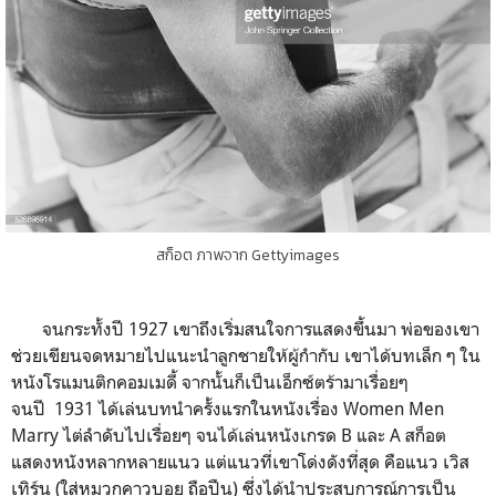
สก็อต ภาพจาก Gettyimages
จนกระทั้งปี 1927 เขาถึงเริ่มสนใจการแสดงขึ้นมา พ่อของเขา
ช่วยเขียนจดหมายไปแนะนำลูกชายให้ผู้กำกับ เขาได้บทเล็ก ๆ ใน
หนังโรแมนติกคอมเมดี้ จากนั้นก็เป็นเอ็กซ์ตร้ามาเรื่อยๆ
จนปี 1931 ได้เล่นบทนำครั้งแรกในหนังเรื่อง Women Men
Marry ไต่ลำดับไปเรื่อยๆ จนได้เล่นหนังเกรด B และ A สก็อต
แสดงหนังหลากหลายแนว แต่แนวที่เขาโด่งดังที่สุด คือแนว เวิส
เทิร์น (ใส่หมวกคาวบอย ถือปืน) ซึ่งได้นำประสบการณ์การเป็น