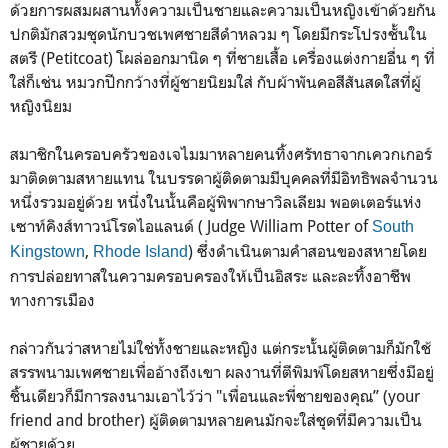
ด้วยการผสมผสานทั้งความเป็นชายและความเป็นหญิงเข้าด้วยกัน
ปกติมักสวมชุดนักบวชเพศชายสีดำหลวม ๆ โดยมีกระโปรงชั้นใน
สตรี (Petitcoat) โผล่ออกมานิด ๆ ที่ชายเสื้อ เครื่องแต่งกายอื่น ๆ ที่
ใส่ก็เช่น หมวกปีกกว้างที่ผู้ชายนิยมใส่ กับผ้าพันคอสีสันสดใสที่ผู้
หญิงนิยม
สมาชิกในครอบครัวของเจไมมาหลายคนทิ้งศรัทธาจากเควกเกอร์
มาติดตามสหายแทน ในบรรดาผู้ติดตามมีบุคคลที่มีอิทธิพลจำนวน
หนึ่งรวมอยู่ด้วย หนึ่งในนั้นคือผู้พิพากษาวิลเลียม พอตเตอร์แห่ง
เซาท์คิงส์ทาวน์โรดไอแลนด์ ( Judge William Potter of
South
,
) ซึ่งดำเนินตามคำสอนของสหายโดย
Kingstown
Rhode Island
การปล่อยทาสในความครอบครองให้เป็นอิสระ และละทิ้งอาชีพ
ทางการเมือง
กล่าวกันว่าสหายไม่ใช่ทั้งชายและหญิง แต่กระนั้นผู้ติดตามก็มักใช้
สรรพนามเพศชายเพื่ออ้างถึงเขา ผลงานที่ตีพิมพ์โดยสหายซึ่งมีอยู่
ชิ้นเดียวก็มีการลงนามเอาไว้ว่า "เพื่อนและพี่ชายของคุณ” (your
friend and brother) ผู้ติดตามหลายคนมักจะใส่ชุดที่มีความเป็น
ผู้ชายด้วย