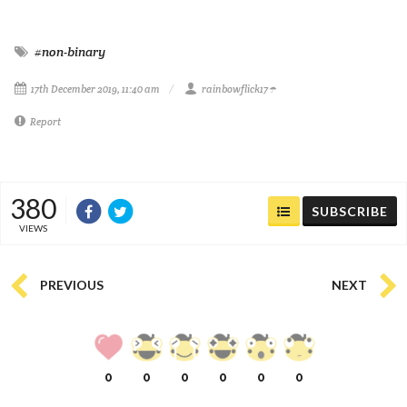
#non-binary
17th December 2019, 11:40 am
rainbowflick17☂️
Report
380
SUBSCRIBE
VIEWS
PREVIOUS
NEXT
0
0
0
0
0
0