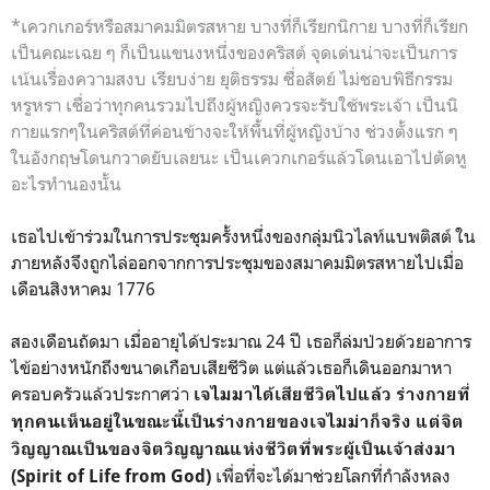
*เควกเกอร์หรือสมาคมมิตรสหาย บางที่ก็เรียกนิกาย บางที่ก็เรียก
เป็นคณะเฉย ๆ ก็เป็นแขนงหนึ่งของคริสต์ จุดเด่นน่าจะเป็นการ
เน้นเรื่องความสงบ เรียบง่าย ยุติธรรม ซื่อสัตย์ ไม่ชอบพิธีกรรม
หรูหรา เชื่อว่าทุกคนรวมไปถึงผู้หญิงควรจะรับใช้พระเจ้า เป็นนิ
กายแรกๆในคริสต์ที่ค่อนข้างจะให้พื้นที่ผู้หญิงบ้าง ช่วงตั้งแรก ๆ
ในอังกฤษโดนกวาดยับเลยนะ เป็นเควกเกอร์แล้วโดนเอาไปตัดหู
อะไรทำนองนั้น
เธอไปเข้าร่วมในการประชุมครั้งหนึ่งของกลุ่มนิวไลท์แบพติสต์ ใน
ภายหลังจึงถูกไล่ออกจากการประชุมของสมาคมมิตรสหายไปเมื่อ
เดือนสิงหาคม 1776
สองเดือนถัดมา เมื่ออายุได้ประมาณ 24 ปี เธอก็ล่มป่วยด้วยอาการ
ไข้อย่างหนักถึงขนาดเกือบเสียชีวิต แต่แล้วเธอก็เดินออกมาหา
ครอบครัวแล้วประกาศว่า
เจไมมาได้เสียชีวิตไปแล้ว ร่างกายที่
ทุกคนเห็นอยู่ในขณะนี้เป็นร่างกายของเจไมม่าก็จริง แต่จิต
วิญญาณเป็นของจิตวิญญาณแห่งชีวิตที่พระผู้เป็นเจ้าส่งมา
เพื่อที่จะได้มาช่วยโลกที่กำลังหลง
(Spirit of Life from God)