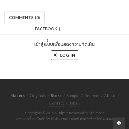
COMMENTS
(
0)
FACEBOOK
(
)
เข้าสู่ระบบเพื่อแสดงความคิดเห็น
LOG IN
Makers
/
Originals
/
Store
/
Sample
/
Redeem
/
About
/
Contact
/
Jobs
/
Copyrights © 2015 All Rights Reserved by Minimore
ภาพและเนื้อหาในเว็บไซต์นี้เป็นงานมีลิขสิทธิ์ ห้ามทำซ้ำหรือดัดแปลง