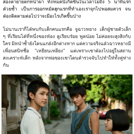
สองตายายตกหน้าผา ทั้งหมดนี้เกิดขึ้นในเวลาไม่ถึง 5 นาทีแรก
ด้วยซ้ำ เป็นการออกหมัดฮุกแรกที่ทำเองเราจุกไปพอสมควร จน
ต้องติดตามต่อไปว่าจะมีอะไรเกิดขึ้นบ้าง
ไม่นานเราก็ได้พบกับเด็กคนแรกคือ จูฉาวหยาง เด็กผู้ชายตัวเล็ก
ๆ ที่เรียนได้ที่หนึ่งของห้อง ดูเรียบร้อย พูดน้อย ไม่ค่อยจะสุงสิงกับ
ใคร มิหนำซ้ำยังโดนแกล้งอีกต่างหาก แต่ความจริงแล้วฉาวหยางมี
เพื่อนสนิทชื่อ "เหยียนเหลียง" แต่เพราะ
เขาต้องไปอยู่ในสถาน
สงเคราะห์เด็ก หลังจาก
พ่อของเขาโดนตำรวจจับไปทำให้ทั้งคู่ห่าง
กัน