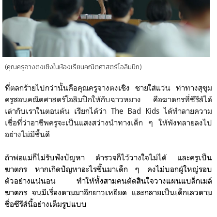
(คุณครูจางตงเชิงในห้องเรียนคณิตศาสตร์โอลิมปิก)
ที่ตลกร้ายไปกว่านั้นคือคุณครูจางตงเชิง ชายใส่แว่น ท่าทางสุขุม
ครูสอนคณิตศาสตร์โอลิมปิกให้กับฉาวหยาง คือฆาตกรที่ซีรีส์ได้
เล่ากับเราในตอนต้น เรียกได้ว่า The Bad Kids ได้ทำลายความ
เชื่อที่ว่าอาชีพครูจะเป็นแสงสว่างนำทางเด็ก ๆ ให้พังทลายลงไป
อย่างไม่มีชิ้นดี
ถ้าพ่อแม่ก็ไม่รับฟังปัญหา ตำรวจก็ไว้วางใจไม่ได้
และครูเป็น
ฆาตกร
หากเกิดปัญหาอะไรขึ้นมาเด็ก ๆ คงไม่บอกผู้ใหญ่รอบ
ตัวอย่างแน่นอน ทำให้ทั้งสามคนตัดสินใจวางแผนแบล็กเมล์
ฆาตกร จนมีเรื่องตามมาอีกยาวเหยียด และกลายเป็นเด็กเลวตาม
ชื่อซีรีส์นี้อย่างเต็มรูปแบบ