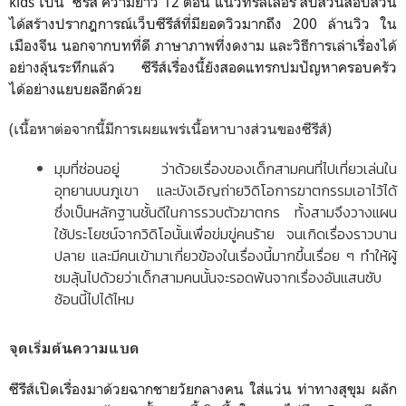
kids เป็น ซีรีส์ ความยาว 12 ตอน แนวทริลเลอร์ สืบสวนสอบสวน
ได้สร้างปรากฎการณ์เว็บซีรีส์ที่มียอดวิวมากถึง 200 ล้านวิว ใน
เมืองจีน นอกจากบทที่ดี ภาษาภาพที่งดงาม และวิธีการเล่าเรื่องได้
อย่างลุ้นระทึกแล้ว ซีรีส์เรื่องนี้ยังสอดแทรกปมปัญหาครอบครัว
ได้อย่างแยบยลอีกด้วย
(เนื้อหาต่อจากนี้มีการเผยแพร่เนื้อหาบางส่วนของซีรีส์)
มุมที่ซ่อนอยู่ ว่าด้วยเรื่องของเด็กสามคนที่ไปเที่ยวเล่นใน
อุทยานบนภูเขา และ
บังเอิญถ่ายวิดิโอการ
ฆาตกรรมเอาไว้ได้
ซึ่งเป็นหลักฐานชั้นดีในการรวบตัวฆาตกร ทั้งสามจึงวางแผน
ใช้ประโยชน์จากวิดิโอนั้นเพื่อข่มขู่คนร้าย จนเกิดเรื่องราวบาน
ปลาย และมีคนเข้ามาเกี่ยวข้องในเรื่องนี้มากขึ้นเรื่อย ๆ ทำให้ผู้
ชมลุ้นไปด้วยว่าเด็กสามคนนั้นจะรอดพ้นจากเรื่องอันแสนซับ
ซ้อนนี้ไปได้ไหม
จุดเริ่มต้นความแบด
ซีรีส์เปิดเรื่องมาด้วยฉากชายวัยกลางคน ใส่แว่น ท่าทางสุขุม ผลัก