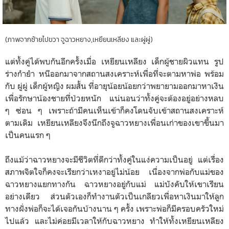
(ภาพจากซ้ายไปขวา จูฉาวหยาง,เหยียนเหลียง และผู่ผู่)
แต่ทั้งคู่ได้พบกันอีกครั้งเมื่อ เหยียนเหลียง เด็กผู้ชายผิวแทน รูป
ร่างกำยำ หนีออกมาจากสถานสงเคราะห์เพื่อที่จะตามหาพ่อ พร้อม
กับ ผู่ผู่ เด็กผู้หญิง ผมสั้น ที่อายุน้อยน้อยกว่าพยายามออกมาหาเงิน
เพื่อรักษาน้องชายที่ป่วยหนัก แน่นอนว่าทั้งคู่จะต้องอยู่อย่างหลบ
ๆ ซ่อน ๆ เพราะถ้ามีคนเห็นเข้าก็คงโดนจับเข้าสถานสงเคราะห์
ตามเดิม เหยียนเหลียงจึงนึกถึงจูฉาวหยางเพื่อนเก่าของเขาขึ้นมา
เป็นคนแรก ๆ
ถึงแม้ว่าฉาวหยางจะมีชีวิตที่ดีกว่าทั้งคู่ในแง่ความเป็นอยู่ แต่เรื่อง
สภาพจิตใจก็คงจะเรียกว่าเหงาอยู่ไม่น้อย เนื่องจากพ่อกับแม่ของ
ฉาวหยางแยกทางกัน ฉาวหยางอยู่กับแม่ แม่บังคับให้เขาเรียน
อย่างเดียว ส่วนตัวเองก็ทำงานตัวเป็นเกลียวเพื่อหาเงินมาให้ลูก
ทางฝั่งพ่อก็จะได้เจอกันบ้างนาน ๆ ครั้ง เพราะพ่อก็มีครอบครัวใหม่
ไปแล้ว และไม่ค่อยมีเวลาให้กับฉาว
หยาง ทำให้ทั้งเหยียนเหลียง