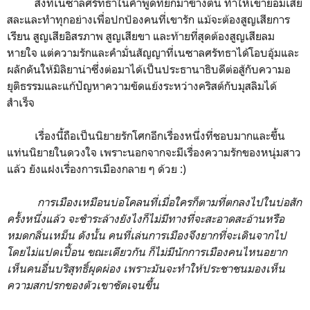
สิ่งที่เนซาลศรัทธาในคำพูดที่ยกมาข้างต้น ทำให้เขายอมเสีย
สละและทำทุกอย่างเพื่อปกป้องคนที่เขารัก แม้จะต้องสูญเสียการ
เรียน สูญเสียอิสรภาพ สูญเสียขา และท้ายที่สุดต้องสูญเสียลม
หายใจ แต่ความรักและคำมั่นสัญญาที่เนซาลศรัทธาได้โอบอุ้มและ
ผลักดันให้มิลิยาน่าซึ่งต่อมาได้เป็นประธานาธิบดีต่อสู้กับความอ
ยุติธรรมและแก้ปัญหาความขัดแย้งระหว่างคริสต์กับมุสลิมได้
สำเร็จ
เรื่องนี้ถือเป็นนิยายรักโศกอีกเรื่องหนึ่งที่ชอบมากและขึ้น
แท่นนิยายในดวงใจ เพราะนอกจากจะมีเรื่องความรักของหนุ่มสาว
แล้ว ยังแฝงเรื่องการเมืองกลาย ๆ ด้วย :)
การเมืองเหมือนบ่อโคลนที่เมื่อใครก็ตามที่ตกลงไปในบ่อสัก
ครั้งหนึ่งแล้ว จะชำระล้างยังไงก็ไม่มีทางที่จะสะอาดสะอ้านหรือ
หมดกลิ่นเหม็น ดังนั้น คนที่เล่นการเมืองจึงยากที่จะเดินจากไป
โดยไม่แปดเปื้อน ขณะเดียวกัน ก็ไม่มีนักการเมืองคนไหนอยาก
เห็นคนอื่นบริสุทธิ์ผุดผ่อง เพราะมันจะทำให้ประชาชนมองเห็น
ความสกปรกของตัวเขาชัดเจนขึ้น