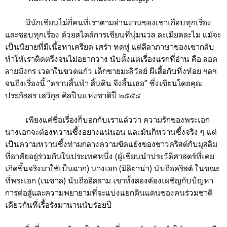
มีนักเขียนไม่กี่คนที่เราตามอ่านงานของเขาเกือบทุกเรื่อง
และชอบทุกเรื่อง ด้วยสไตล์การเขียนที่นุ่มนวล ละเมียดละไม แม้จะ
เป็นนิยายที่มีเนื้อหาเครียด เศร้า หดหู่ แต่ลีลาภาษาของเขากลับ
ทำให้เราติดตรึงจนไม่อยากวาง นับตั้งแต่เรื่องแรกที่อ่าน คือ ลอด
ลายมังกร เวลาในขวดแก้ว เด็กชายมะลิวัลย์ ผีเสื้อกับหิ่งห้อย ฯลฯ
จนถึงเรื่องนี้ “ตราบสิ้นฟ้า สิ้นดิน จึงสิ้นเธอ” ซึ่งเขียนโดยคุณ
ประภัสสร เสวิกุล ศิลปินแห่งชาติปี ๒๕๕๔
เพียงแค่ชื่อเรื่องก็บอกกับเราแล้วว่า ความรักของพระเอก
นางเอกจะต้องหวานซึ้งอย่างแน่นอน และมันก็หวานซึ้งจริง ๆ แต่
เป็นความหวานซึ้งท่ามกลางความขัดแย้งของชาวคริสต์กับมุสลิม
ที่อาศัยอยู่ร่วมกันในประเทศหนึ่ง (ผู้เขียนนำประวัติศาสตร์ที่เคย
เกิดขึ้นจริงมาใช้เป็นฉาก) นางเอก (มิลิยาน่า) นับถือคริสต์ ในขณะ
ที่พระเอก (เนซาล) นับถืออิสลาม เขาทั้งสองต้องเผชิญกับปัญหา
การต่อสู้และความพยายามที่จะแบ่งแยกดินแดนของคนร่วมชาติ
เดียวกันที่เรื้อรังมานานนับร้อยปี