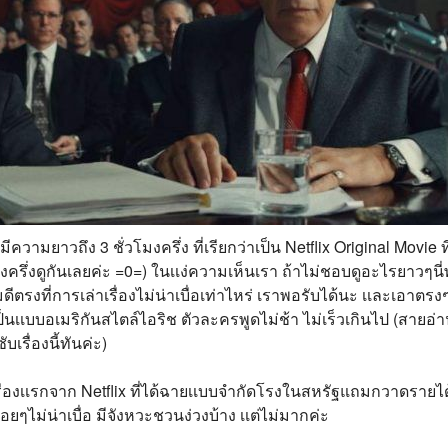
้มีความยาวถึง 3 ชั่วโมงครึ่ง ที่เรียกว่าเป็น Netflix Original Movie ท
ครึ่งดูกันเลยค่ะ =0=) ในเเง่ความเห็นเรา ถ้าไม่ชอบดูอะไรยาวๆนี่พู
ความดีตรงที่การเล่าเรื่องไม่น่าเบื่อเท่าไหร่ เราพอรับได้นะ เเละเอาตร
นเเบบอเมริกันสไตล์ไอริช ตัวละครพูดไม่ช้า ไม่เร็วเกินไป (สายอ่าน
เรื่องนี้ทันค่ะ)
์เรื่องเเรกจาก Netflix ที่ได้ฉายเเบบจำกัดโรงในสหรัฐแถมกวาดรายได
ื่อยๆไม่น่าเบื่อ มีจังหวะชวนง่วงบ้าง เเต่ไม่มากค่ะ