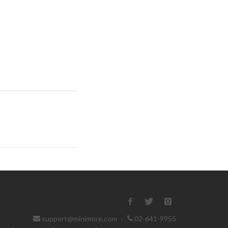
support@minimore.com
·
02-641-9955