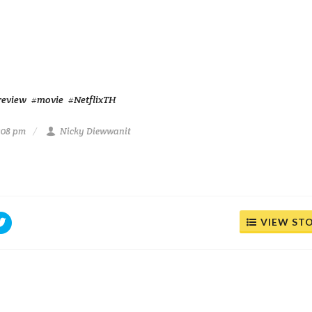
review
#movie
#NetflixTH
:08 pm
Nicky Diewwanit
VIEW ST