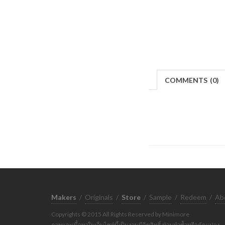
COMMENTS
(
0)
Makers
/
Originals
/
Store
/
Sample
/
Redeem
/
Ab
Copyrights © 2015 All Rights Reserved by Minimore
ภาพและเนื้อหาในเว็บไซต์นี้เป็นงานมีลิขสิทธิ์ ห้ามทำซ้ำหรือดัดแปลง