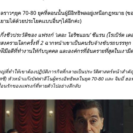
กลราวๆยุค 70-80 ยุคที่ตอนนั้นผู้มีอิทธิพลอยู่เหนือกฎหมาย (
ยามได้ด้วยประโยคเเบบอื่นๆได้อีกค่ะ)
กึ่งชีวประวัติของ แฟรงก์ ‘เดอะ ไอริชแมน’ ชีแรน (โรเบิร์ต เดอ
สงครามโลกครั้งที่ 2 ฉากหน้าเขาเป็นคนรับจ้างขับรถบรรทุก แ
งฝีมือดีที่ทำงานให้กับบุคคล และองค์กรที่อันตรายที่สุดในเงา
ญ่ที่ทำให้เขาต้องปฏิบัติภารกิจที่กลายเป็นประวัติศาสตร์หน้าสำคัญ
ซี) หัวหน้าแก๊งบัฟฟาลีโนผู้ทรงอิทธิพลในยุค 70-80 และ จิมมี่ ฮอฟ
อนรักของแฟรงก์ที่หายตัวไปอย่างลึกลับ