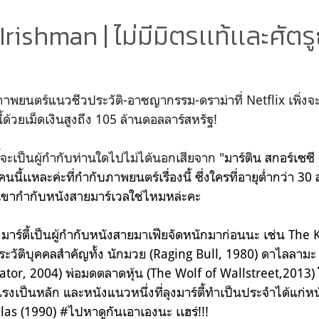
Irishman | ไม่มีมิตรเเท้เเละศัตร
าพยนตร์แนวชีวประวัติ-อาชญากรรม-ดราม่าที่ Netflix เพิ่งจะค
้ด้วยเม็ดเงินสูงถึง 105 ล้านดอลลาร์สหรัฐ!
ี้จะเป็นผู้กำกับท่านใดไปไม่ได้นอกเสียจาก "
มาร์ติน สกอร์เซซี
คนนี้เเหละค่ะที่กำกับภาพยนตร์เรื่องนี้ ซึ่งใครที่อายุต่ำกว่า 30 ลง
ุงเขากำกับหนังสายมาร์เวลใช่ไหมหล่ะคะ
ุงมาร์ตี้เป็นผู้กำกับหนังสายมาเฟียจัดหนักมาก่อนนะ เช่น
The 
ระวัติบุคคลสำคัญทั้ง นักมวย (Raging Bull, 1980) ดาไลลาม
ator, 2004) พ่อมดตลาดหุ้น (The Wolf of Wallstreet,2013) โ
รงเป็นหลัก และหนังแนวหนึ่งที่ลุงมาร์ตี้ทำเป็นประจำได้แก่หนังม
las (1990)
#ไปหาดูกันเอาเองนะ เเฮร่!!!