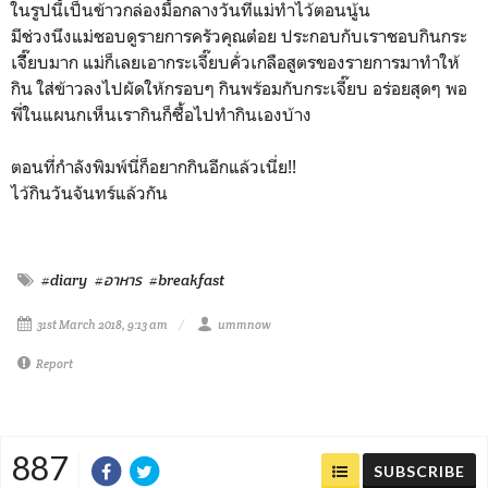
ในรูปนี้เป็นข้าวกล่องมื้อกลางวันที่แม่ทำไว้ตอนนู้น
มีช่วงนึงแม่ชอบดูรายการครัวคุณต๋อย ประกอบกับเราชอบกินกระ
เจีี๊ยบมาก แม่ก็เลยเอากระเจี๊ยบคั่วเกลือสูตรของรายการมาทำให้
กิน ใส่ข้าวลงไปผัดให้กรอบๆ กินพร้อมกับกระเจี๊ยบ อร่อยสุดๆ พอ
พี่ในแผนกเห็นเรากินก็ซื้อไปทำกินเองบ้าง
ตอนที่กำลังพิมพ์นี่ก็อยากกินอีกแล้วเนี่ย!!
ไว้กินวันจันทร์แล้วกัน
#diary
#อาหาร
#breakfast
31st March 2018, 9:13 am
ummnow
Report
887
SUBSCRIBE