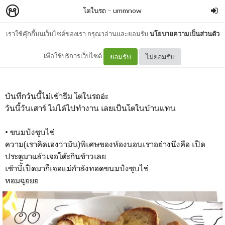
โตในรถ
–
ummnow
เราใช้คุ๊กกี้บนเว็บไซต์ของเรา กรุณาอ่านและยอมรับ
นโยบายความเป็นส่วนตัว
โตในรถ : ขนมปังชุบไข่
เพื่อใช้บริการเว็บไซต์
ยอมรับ
ไม่ยอมรับ
บันทึกวันนี้ไม่เข้าธีม โตในรถอ่ะ
วันนี้วันเสาร์ ไม่ได้ไปทำงาน เลยเป็นโตในบ้านแทน
• ขนมปังชุบไข่
ความ(เราคิดเองว่ามัน)พิเศษของห้องนอนเราอย่างนึงคือ เปิด
ประตูมาแล้วเจอโต๊ะกินข้าวเลย
เช้านี้เปิดมาก็เจอแม่กำลังทอดขนมปังชุบไข่
หอมฉุยยย