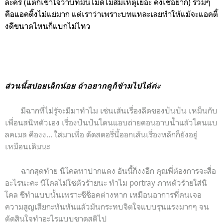
ละคร (แต่ก็เข้าใจว่าบทมันไม่ดีไม่สมเหตุเยอะ คงเชื่อยาก) รวมๆ
คือแอคติ้งไม่แย่มาก แต่เราว่าเพราะบทแหละเลยทำให้แม้จะแอคติ้
งดีขนาดไหนก็แบกไม่ไหว
ส่วนนี้สปอยเล็กน้อย ถ้าอยากดูก็ข้ามไปได้ค่ะ
มีฉากที่ไม่รู้จะมีมาทำไม เช่นเส้นเรื่องลีดของปันปัน เหม็นกับ
เพื่อนสนิทตัวเอง เรื่องปันปันโดนแอบถ่ายตอนอาบน้ำแล้วโดนแบ
ลคเมล คืองง... ใส่มาเพื่อ ตัดสตอรี่นี้ออกเส้นเรื่องหลักก็ยังอยู่
เหมือนเดิมนะ
ฉากสุดท้าย นิโคลทาปากแดง อันนี้ก็งงอีก คุณพี่ต้องการจะสื่อ
อะไรนะคะ นิโคลไม่ใช่ตัวร้ายนะ ทำไม portray ภาพตัวร้ายใส่นิ
โคล ชีทำแบบนั้นเพราะชีช็อคต่างหาก เหมือนอาการที่คนเจอ
ความสูญเสียกะทันหันแล้วมันกระทบจิตใจแบบรุนแรงมากๆ จน
ตัดสินใจทำอะไรแบบขาดสติไป