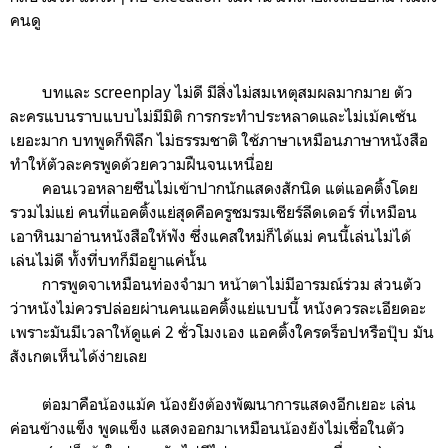
คนดู
บทและ screenplay ไม่ดี มีสิ่งไม่สมเหตุสมผลมากมาย ตัว
ละครแบนราบแบบไม่มีมิติ การกระทำประหลาดและไม่เม้คเซ้น
เยอะมาก บทพูดก็พิลึก ไม่ธรรมชาติ ใช้ภาษาเหมือนภาษาหนังสือ
ทำให้ตัวละครพูดด้วยความฝืนจนเหนื่อย
คอนเวอหลายซีนไม่เข้าปากนักแสดงสักนิด แต่แอคติ้งโดย
รวมไม่แย่ คนที่แอคติ้งแย่สุดคือครูชมรมเชียร์ลีดเดอร์ ที่เหมือน
เอาหินมาอ่านหนังสือให้ฟัง ซึ่งแคสใหม่ก็ได้แม่ คนนี้เล่นไม่ได้
เล่นไม่ดี ทั้งที่บทก็มีอยูาแค่นั้น
การพูดจาเหมือนท่องจำมา หน้าตาไม่มีอารมณ์ร่วม ส่วนตัว
ว่าหนังไม่ควรปล่อยผ่านคนแอคติ้งแย่แบบนี้ หนังควรละเอียดอะ
เพราะมันมีเวลาให้ดูแค่ 2 ชั่วโมงเอง แอคติ้งใครดร็อปหรือปุ๊บ มัน
สังเกตเห็นได้ง่ายเลย
ต่อมาคือน้องแม้ค น้องยังต้องพัฒนาการแสดงอีกเยอะ เล่น
ค่อนข้างแข็ง พูดแข็ง แสดงออกมาเหมือนน้องยังไม่เชื่อในตัว