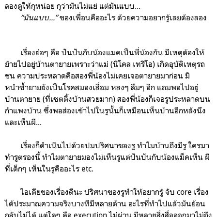
ลองดูให้กุหน่อย กุว่ามันไม่แย่ แต่มันแบบ...
“มันแบบ...”
ของเพื่อนคืออะไร ด้วยความอยากรู้เลยต้องลอง
เรื่องย่อๆ คือ ปันปันกับน้องแมคเป็นพี่น้องกัน มีเหตุต้องให้
ย้ายไปอยู่บ้านตายายเพราะว่าแม่ (นิโคล เทริโอ) เกิดอุบัติเหตุรถ
ชน ความประหลาดคือสองพี่น้องไม่เคยเจอตายายมาก่อน มิ
หนำซ้ำยายยังเป็นโรคสมองเสื่อม หลงๆ ลืมๆ อีก แถมพอไปอยู่
บ้านตายาย (ที่เซตติ้งบ้านสวยมาก) สองพี่น้องก็เจอรูประหลาดบน
กำแพงบ้าน ซึ่งพอส่องเข้าไปในรูนั้นก็เหมือนเห็นบ้านอีกหลังนึง
และเห็นผี...
เรื่องก็ดำเนินไปด้วยปมปริศนาของรู ทำไมบ้านถึงมีรู ใครมา
ทำรูตรองนี้ ทำไมตายายมองไม่เห็นรูแต่ปันปันกับน้องแม็คเห็น ผี
ที่เด็กๆ เห็นในรูคืออะไร etc.
ไอเดียของเรื่องดีนะ ปริศนาของรูทำให้อยากรู้ จับ core เรื่อง
ได้ประมาณความจริงบางทีมีหลายด้าน อะไรที่ทำไปแล้วมันย้อน
กลับไม่ได้ แต่ใดๆ คือ execution ไม่ผ่าน มีหลายสิ่งสื่อออกมาไม่ถึง