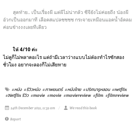
สุดท้าย.. เป็นเรื่องผี แต่ผีไม่น่ากลัว ซีจียังไม่ค่อยถึง น้องผี
อ้วกเป็นออกมาที เลือดสแปลชชชช กระจายเหมือนแอดน้ำอัดลม
ค่อนข้างงงเลยทีเดียว
ให้ 4/10 ค่ะ
ไม่ดูก็ไม่พลาดอะไร แต่ถ้ามีเวลาว่างแบบไม่ต้องทำไรซักสอง
ชั่วโมง อยากจะลองก็ไม่เสียหาย
#หนัง
#รีวิวหนัง
#ภาพยนตร์
#หนังไทย
#ปริศนารูหลอน
#netflix
#Netflix รีวิว
#movie
#movie
#moviereview
#film
#filmreview
24th December 2021, 11:32 am
We read this book
Report