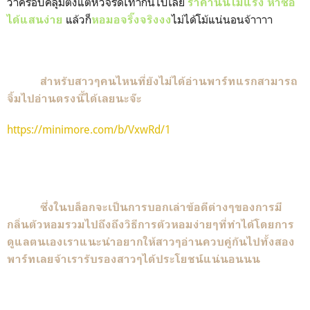
ว่าครอบคลุมตั้งแต่หัวจรดเท้ากันไปเลย
ราคานั้นไม่แรง
หาซื้อ
แล้วก็
ไม่ได้โม้แน่นอนจ้าาาา
ได้แสนง่าย
หอมอจริ๊งจริงงง
สำหรับสาวๆคนไหนที่ยังไม่ได้อ่านพาร์ทแรกสามารถ
จิ้มไปอ่านตรงนี้ได้เลยนะจ๊ะ
https://minimore.com/b/VxwRd/1
ซึ่งในบล็อกจะเป็นการบอกเล่าข้อดีต่างๆของการมี
กลิ่นตัวหอมรวมไปถึงถึงวิธีการตัวหอมง่ายๆที่ทำได้โดยการ
ดูแลตนเองเราแนะนำอยากให้สาวๆอ่านควบคู่กันไปทั้งสอง
พาร์ทเลยจ้าเรารับรองสาวๆได้ประโยชน์แน่นอนนน