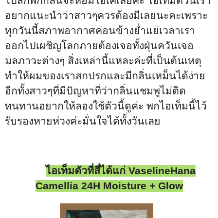
ไปสักพักกลิ่นจะหอมโอเคเลยค่ะ ไอเท็มตัวนี้เรา
อยากแนะนำว่าสาวๆควรต้องมีเลยนะคะเพราะ
ทุกวันนี้สภาพอากาศค่อนข้างย่ำแย่เวลาเรา
ออกไปเผชิญโลกภายต้องเจอทั้งฝุ่นควันเจอ
มลภาวะต่างๆ สิ่งเหล่านี้แหละค่ะที่เป็นต้นเหตุ
ทำให้ผมของเราสกปรกและมีกลิ่นเหม็นได้ง่าย
อีกทั้งสาวๆที่มีปัญหาที่ว่ากลิ่นแชมพูไม่ติด
ทนทานอยากให้ลองใช้ตัวนี้ดูค่ะ พกไอเท็มนี้ไว้
รับรองหายห่วงค่ะมั่นใจได้ทั้งวันเลย
ไอเท็มตัวที่สี่ได้แก่
VaselineHana
Camellia
24
H Moisture + Glow