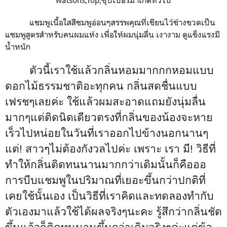
watsons,Top,ซุปเปอร์มาเกตทั่วไป
แชมพูเนื้อใสสีชมพูอ่อนๆสรรพคุณที่เขียนไว้ข้างขวดเป็น
แชมพูสูตรสำหรับคนผมแห้ง เพื่อให้ผมนุ่มลื่น เงางาม ดูแข็งแรงมี
น้ำหนัก
ตัวนี้เราใช้แล้วกลิ่นหอมมากกกหอมแบบ
ดอกไม้ธรรมชาติอะทุกคน กลิ่นสดชื่นแบบ
เฟรชๆเลยค่ะ ใช้แล้วผมสะอาดแถมยังนุ่มลื่น
มากๆแต่ติดนิดเดียวตรงที่กลิ่นของน้องจะหาย
เร็วไปหน่อยในวันที่เราออกไปข้างนอกนานๆ
แต่!
สาวๆไม่ต้องกังวลไปค่ะ เพราะ เรา มี!
วิธีที่
ทำให้กลิ่นติดทนนานมากกว่าเดิมนั้นก็คือออ
การบีบแชมพูในปริมาณที่เยอะขึ้นกว่าปกติที่
เคยใช้นั้นเอง เป็นวิธีที่เราคิดและทดลองทำกับ
ตัวเองมาแล้วใช้ได้ผลจริงๆนะคะ รู้สึกว่ากลิ่นชัด