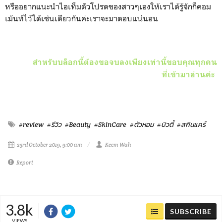
หรืออยากแนะนำไอเท็มตัวโปรดของสาวๆเองให้เราได้รู้จักก็คอม
เม้นท์ไว้ได้เช่นเดียวกันค่ะเราจะมาตอบแน่นอน
สำหรับบล็อกนี้ต้องขอจบลงเพียงเท่านี้ขอบคุณทุกคน
ที่เข้ามาอ่านค่ะ
#review
#รีวิว
#Beauty
#SkinCare
#ตัวหอม
#บิวตี้
#สกินแคร์
23rd October 2019, 9:00 am
Keem Wah
Report
3.8k
SUBSCRIBE
VIEWS