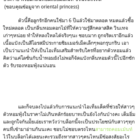
(ขอบคุณข้อมูจาก
oriental princess)
ตัวนี้คือลูกรักอีกคนใช้มา 6 ปี
แล้วใช้มาตลอด หมดแล้วซื้อ
ใหม่ตลอด เป็นกลิ่นหอมดอกไม้ที่ให้ความรู้สึกคลาสสิค วินเทจ
เก่าๆหน่อย ทำให้หลงใหลได้จริงๆนะ ชอบมาก ถูกจริตเราอีกแล้ว
เนื้อแป้งเป็นสีโอรสมีประกายชิมเมอร์เม็ดเล็กๆพอกรุบกริบ เอา
เป็นว่าแนะนำให้เป็นไอเท็มเสริมสำหรับใครที่อยากตัวหอมแล้ว
คิดว่าแค่โลชั่นกับน้ำหอมยังไม่พอก็จัดแป้งกลิ่นหอมตัวนี้ไปอีกซัก
ตัว รับรองหอมฟุ้งแน่นอน
และก็จบลงไปแล้วกับการแนะนำไอเท็มเด็ดที่ช่วยให้สาวๆ
ตัวหอมฟุ้งในราคาไม่เกินหลักร้อยบาทเป็นยังไงกันบ้างคะ เต็มอิ่ม
และถูกใจกันมั้ยเอ่ยเราหวังว่าบล็อกนี้จะเป็นประโยชน์กับสาวๆทุก
คนที่เข้ามาอ่านกันนะคะ ชอบไม่ชอบตรงไหน
สามารถคอมเม้นท์
ไว้ในบล็อกได้เลยนะคะรวมถึงหากสาวๆคนไหนมีข้อสงสัยอะไร