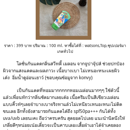
ราคา : 399 บาท ปริมาณ : 100 ml. หาซื้อได้ที่ : watsons,Top,
ซุปเปอร์มา
เกตทั่วไป
โลชั่นกันแดดกลิ่นสวีทตี้ เมลอน จากจูปาจุ๊ปส์ ช่วยปกป้อง
ผิวจากแสงแดดและมลภาวะ เนื้อบางเบา
ไม่เหนอะหนะเผยผิว
เด้ง อิ่มน้ำดูอ่อนเยาว์ (ขอบคุณข้อมูจาก
konvy)
เป็นกันแดดที่หอมมากกกกกหอมเมล่อนมากๆๆ ใช้ตัวนี้
แล้วเพื่อนทักว่ากลิ่นชัดมากเลยเด้อ เนื้อครีมเป็นสีเขียวเมล่อน
แบบคิ้วท์ๆเลยจ้าบางเบาจริงทาแล้วไม่เหนียวเหนอะหนะไม่ติด
ขนเลย อีกทั้งยังสามารถกันแดดได้ถึง spf50pa+++
กันได้ทั้ง
uva/uvb
เลยนะคะ ถือว่าครบครัน สุดยอดไปเลย แนะนำนิดนึงให้
เกลี่ยดีๆหน่อยเน้อเดี๋ยวจะเป็นคาบเลอะเสื้อผ้าเอาได้จ้าเคยลอง