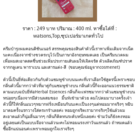
ราคา : 249 บาท ปริมาณ : 400 ml. หาซื้อได้ที่ :
watsons,Top,
ซุปเปอร์มาเกตทั่วไป
ครีมบำรุงผมคอนดิชันเนอร์ สรรพคุณของสินค้าตัวนี้เราหาเพิ่มเติมจากเน็ต
นะคะเนื่องจากข้างขวดระบุไว้เป็นภาษาอังกฤษหมดเลย เป็นครีมนวดผม
เพื่อผมสะอาดสดชื่นช่วยเพิ่มประกายเส้นผมให้เจิดจรัส ตัวผลิตภัณฑ์ปราศ
จากกลูเตน พาราเบน
และสารแต่ง-สี
(
ขอบคุณข้อมูจาก
cosmenet)
ตัวนี้เป็นยี่ห้อเดียวกันกับตัวแชมพูข้างบนนะคะที่เราเลือกใช้สูตรนี้เพราะชอบ
กลิ่นตัวนี้มากกว่าตัวที่มาคู่กับแชมพูข้างบน กลิ่นตัวนี้ก็จะออกแนวธรรมชาติ
ตามแบบฉบับยี่ห้อ
Herbal Essences
กลิ่นก็จะเฟรชมากกว่าตัวแชมพูข้างบน
หน่อยๆเนื่องจากมีส่วนผสมของ มิ้นท์เข้ามาด้วย ดมไปดมมาบางครั้งเจ้า
ตัวนี้ก็ให้กลิ่นแนวๆหมากฝรั่งเหมือนกันนะคะเป็นงงๆแต่หอมมากจริงๆ หยิบ
มาดมครั้งแรกวางใส่ตระกร้าเลยค่ะ หอมถูกจริตเรามากจริงๆใช้แล้วผม
สะอาดแล้วก็นุ่มลื่นมากๆ กลิ่นก็ติดทนระดับหนึ่งเลยค่ะ ข้ามวันก็ยังคงหอม
อยู่เลยแต่เป็นแบบเจือจางแล้วนะคะไม่หอมแรงเท่าวันแรกแล้ว ถ้าหมดแล้ว
ซื้ออีกแน่นอนค่ะเพราะหอมถูกใจเราจริงๆ