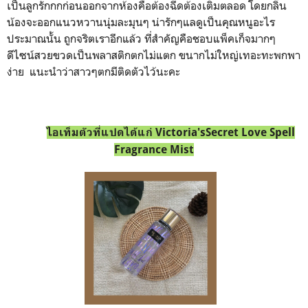
เป็นลูกรักกกก่อนออกจากห้องคือต้องฉีดต้องเติมตลอด โดยกลิ่น
น้องจะออกแนวหวานนุ่มละมุนๆ น่ารักๆแลดูเป็นคุณหนูอะไร
ประมาณนั้น ถูกจริตเราอีกแล้ว ที่สำคัญคือชอบแพ็คเก็จมากๆ
ดีไซน์สวยขวดเป็นพลาสติกตกไม่แตก ขนากไม่ใหญ่เทอะทะพกพา
ง่าย
แนะนำว่าสาวๆตกมีติดตัวไว้นะคะ
ไอเท็มตัวที่แปดได้แก่
Victoria'sSecret Love Spell
Fragrance Mist