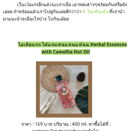
เวิ่นเว้อเก่งอีกแล้วนะเราเนี่ย เอาหล่ะสาวๆพร้อมกันหรือยัง
เอ่ยย ถ้าพร้อมแล้วเราไปดูกันเลยดีกว่าว่า
ที่เรานำ
9
ไอเท็มเด็ด
มาแนะนำจะมีอะไรบ้าง ไปกันเล๊ยย
ไอเท็มแรก ได้แก่แท่นแทนแท้นน
Herbal Essences
with Camellia Hot Oil
ราคา :
169
บาท ปริมาณ :
400 ml.
หาซื้อได้ที่ :