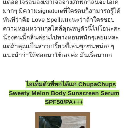
แต่อดใจรอน้องเขาเจือจางสักพักกลิ่นจะโอเค
มากๆ มีความ
signature
ที่ใครดมก็สามารถรู้ได้
ทันทีว่าคือ
Love Spell
แนะนะว่าถ้าใครชอบ
ความหอมหวานๆสไตล์คุณหนูตัวนี้ไม่โอนะคะ
น้องคนนี้กลิ่นค่อนไปทางหอมหนักๆเลยแหละ
แต่ถ้าคุณเป็นสาวเปรี้ยวขี้เล่นซุกซนหน่อยๆ
แนะนำว่าให้ซอยมาใช้เลยค่ะ มันเริ่ดมากก
ไอเท็มตัวที่หกได้แก่
ChupaChups
Sweety Melon Body Sunscreen Serum
SPF
50/
PA+++