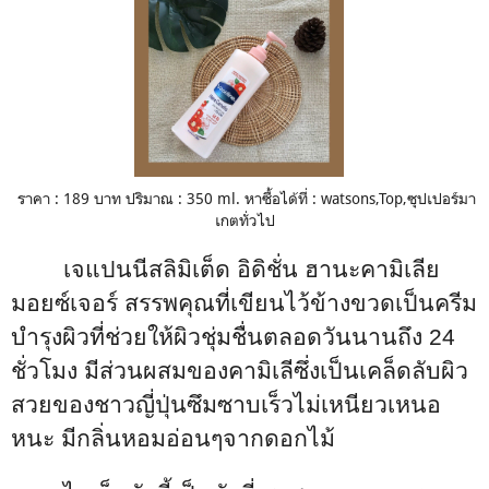
ราคา : 189 บาท ปริมาณ : 350 ml. หาซื้อได้ที่ : watsons,Top,
ซุปเปอร์มา
เกตทั่วไป
เจแปนนีสลิมิเต็ด อิดิชั่น ฮานะคามิเลีย
มอยซ์เจอร์ สรรพคุณที่เขียนไว้ข้างขวดเป็นครีม
บำรุงผิวที่ช่วยให้ผิวชุ่มชื่นตลอดวันนานถึง
24
ชั่วโมง มีส่วนผสมของคามิเลีซึ่งเป็นเคล็ดลับผิว
สวยของชาวญี่ปุ่นซึมซาบเร็วไม่เหนียวเหนอ
หนะ มีกลิ่นหอมอ่อนๆจากดอกไม้