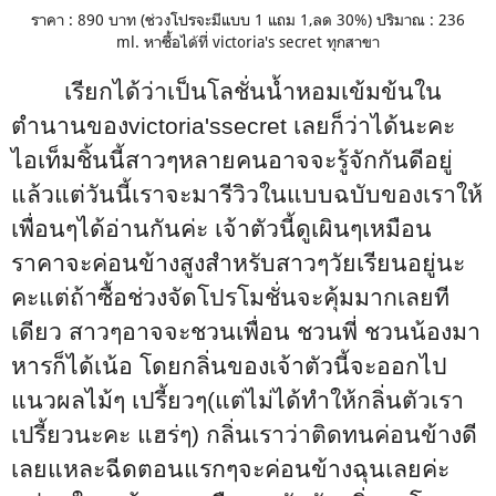
ราคา : 890 บาท (
ช่วงโปรจะมีแบบ
1
แถม
1,
ลด
30%)
ปริมาณ : 236
ml.
หาซื้อได้ที่
victoria's secret
ทุกสาขา
เรียกได้ว่าเป็นโลชั่นน้ำหอมเข้มข้นใน
ตำนานของ
victoria'ssecret
เลยก็ว่าได้นะคะ
ไอเท็มชิ้นนี้สาวๆหลายคนอาจจะรู้จักกันดีอยู่
แล้วแต่วันนี้เราจะมารีวิวในแบบฉบับของเราให้
เพื่อนๆได้อ่านกันค่ะ เจ้าตัวนี้ดูเผินๆเหมือน
ราคาจะค่อนข้างสูงสำหรับสาวๆวัยเรียนอยู่นะ
คะแต่ถ้าซื้อช่วงจัดโปรโมชั่นจะคุ้มมากเลยที
เดียว สาวๆอาจจะชวนเพื่อน ชวนพี่ ชวนน้องมา
หารก็ได้เน้อ โดยกลิ่นของเจ้าตัวนี้จะออกไป
แนวผลไม้ๆ เปรี้ยวๆ
(
แต่ไม่ได้ทำให้กลิ่นตัวเรา
เปรี้ยวนะคะ แฮร่ๆ)
กลิ่นเราว่าติดทนค่อนข้างดี
เลยแหละฉีดตอนแรกๆจะค่อนข้างฉุนเลยค่ะ