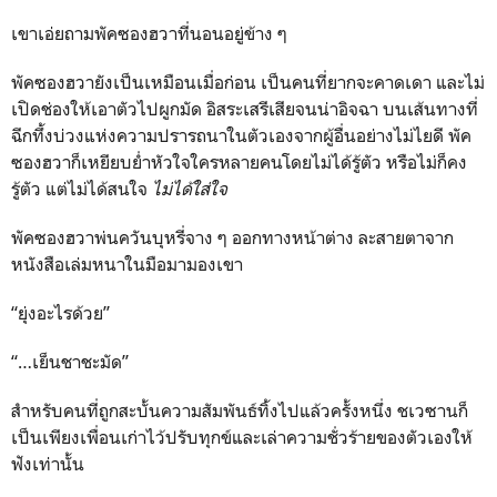
เขาเอ่ยถามพัคซองฮวาที่นอนอยู่ข้าง ๆ
พัคซองฮวายังเป็นเหมือนเมื่อก่อน เป็นคนที่ยากจะคาดเดา และไม่
เปิดช่องให้เอาตัวไปผูกมัด อิสระเสรีเสียจนน่าอิจฉา บนเส้นทางที่
ฉีกทึ้งบ่วงแห่งความปรารถนาในตัวเองจากผู้อื่นอย่างไม่ไยดี พัค
ซองฮวาก็เหยียบย่ำหัวใจใครหลายคนโดยไม่ได้รู้ตัว หรือไม่ก็คง
รู้ตัว แต่ไม่ได้สนใจ
ไม่ได้ใส่ใจ
พัคซองฮวาพ่นควันบุหรี่จาง ๆ ออกทางหน้าต่าง ละสายตาจาก
หนังสือเล่มหนาในมือมามองเขา
“ยุ่งอะไรด้วย”
“…เย็นชาชะมัด”
สำหรับคนที่ถูกสะบั้นความสัมพันธ์ทิ้งไปแล้วครั้งหนึ่ง ชเวซานก็
เป็นเพียงเพื่อนเก่าไว้ปรับทุกข์และเล่าความชั่วร้ายของตัวเองให้
ฟังเท่านั้น