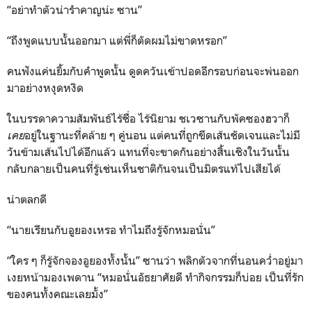
“อย่าทำตัวน่ารำคาญน่ะ ซาน”
“ถึงพูดแบบนั้นออกมา แต่พี่ก็ตัดผมไม่ขาดหรอก”
คนฟังแค่นยิ้มกับคำพูดนั้น ดูดควันเข้าปอดอีกรอบก่อนจะพ่นออก
มาอย่างหงุดหงิด
ในบรรดาความสัมพันธ์ไร้ชื่อ ไร้นิยาม ชเวซานกับพัคซองฮวาก็
เคย
อยู่ในฐานะที่คล้าย ๆ คู่นอน แต่คนที่ถูกขีดเส้นชัดเจนและไม่มี
วันข้ามเส้นไปได้อีกแล้ว แทนที่จะขาดกันอย่างสิ้นเชิงในวันนั้น
กลับกลายเป็นคนที่รู้เช่นเห็นชาติกันจนเป็นมิตรแท้ไปเสียได้
น่าตลกดี
“นายเรียนกับอูยองเหรอ ทำไมถึงรู้จักหมอนั่น”
“ใคร ๆ ก็รู้จักจองอูยองทั้งนั้น” ซานว่า พลิกตัวจากที่นอนคว่ำอยู่มา
เงยหน้ามองเพดาน “หมอนั่นอัธยาศัยดี ทำกิจกรรมก็บ่อย เป็นที่รัก
ของคนทั้งคณะเลยมั้ง”