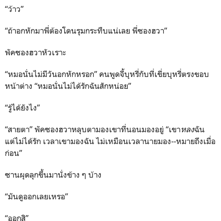
“ว้าว”
“ถ้าอกหักมาพี่ต้องโดนรุมกระทืบแน่เลย พี่ซองฮวา”
พัคซองฮวาหัวเราะ
“หมอนั่นไม่มีวันอกหักหรอก” คนพูดจี้บุหรี่กับที่เขี่ยบุหรี่ตรงขอบ
หน้าต่าง “หมอนั่นไม่ได้รักฉันสักหน่อย”
“รู้ได้ยังไง”
“สายตา” พัคซองฮวาหลุบตามองเขาที่นอนมองอยู่ “เขา
หลง
ฉัน
แต่ไม่ได้รัก เวลาเขามองฉัน ไม่เหมือนเวลานายมอง--หมายถึงเมื่อ
ก่อน”
ซานผุดลุกขึ้นมานั่งข้าง ๆ บ้าง
“มันดูออกเลยเหรอ”
“ออกสิ”