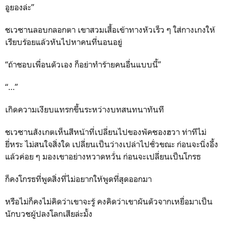
อูยองล่ะ”
ชเวซานลอบกลอกตา เขาสวมเสื้อเข้าทางหัวเร็ว ๆ ใส่กางเกงให้
เรียบร้อยแล้วหันไปหาคนที่นอนอยู่
“ถ้าชอบเพื่อนตัวเอง ก็อย่าทำร้ายคนอื่นแบบนี้”
“…”
เกิดความเงียบแทรกขึ้นระหว่างบทสนทนาทันที
ชเวซานสังเกตเห็นสีหน้าที่เปลี่ยนไปของพัคซองฮวา ท่าทีไม่
ยี่หระ ไม่สนใจสิ่งใด เปลี่ยนเป็นว่างเปล่าไปชั่วขณะ ก่อนจะนิ่งอึ้ง
แล้วค่อย ๆ มองเขาอย่างหวาดหวั่น ก่อนจะเปลี่ยนเป็นโกรธ
ก็คงโกรธที่พูดสิ่งที่ไม่อยากให้พูดที่สุดออกมา
หรือไม่ก็คงไม่คิดว่าเขาจะรู้ คงคิดว่าเขาผันตัวจากเหยื่อมาเป็น
นักบวชผู้ปลงโลกเสียล่ะมั้ง