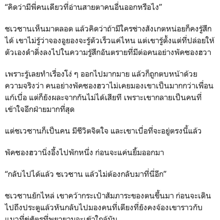
“คิดว่ามีพี่คนเดียวที่อ่านสายตาคนอื่นออกหรือไง”
ชเวซานเห็นมาตลอด แล้วคิดว่าถ้ามีใครช่างสังเกตหน่อยก็คงรู้สึก
ได้ เขาไม่รู้ว่าจองอูยองจะรู้ตัวเร็วแค่ไหน แต่เขารู้ตั้งแต่ที่ปล่อยให้
ตัวเองดำดิ่งลงไปในความรู้สึกอันตรายที่มีต่อคนอย่างพัคซองฮวา
เพราะรู้เลยทำเรื่องโง่ ๆ ออกไปมากมาย แล้วก็ถูกตบหน้าด้วย
ความจริงว่า คนอย่างพัคซองฮวาไม่เคยมองเขาเป็นมากกว่าเพื่อน
แก้เบื่อ แต่ก็ยังผละจากกันไม่ได้เสียที เพราะเขากลายเป็นคนที่
เข้าใจอีกฝ่ายมากที่สุด
แต่ชเวซานก็เป็นคน มีชีวิตจิตใจ และเขาเบื่อที่จะอยู่ตรงนี้แล้ว
พัคซองฮวานิ่งอึ้งไปพักหนึ่ง ก่อนจะแค่นยิ้มออกมา
“กลับไปได้แล้ว ชเวซาน แล้วไม่ต้องกลับมาที่นี่อีก”
ชเวซานยักไหล่ เขาคว้ากระเป๋าสัมภาระของตนขึ้นมา ก่อนจะเดิน
ไปถึงประตูแล้วหันกลับไปมองคนที่เตียงที่ยังคงจ้องเขาราวกับ
แมวที่ขู่ศัตรูที่พยายามจะเข้าใกล้มัน