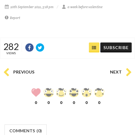
20th September 2021, 5:18 pm
a week before valentine
Report
282
SUBSCRIBE
VIEWS
PREVIOUS
NEXT
0
0
0
0
0
0
COMMENTS
(
0)