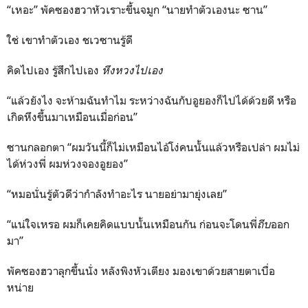
“เหอะ” พัคซองฮวาหัวเราะขึ้นจมูก “นายทำตัวเองนะ ซาน”
ใช่ เขาทำตัวเอง ชเวซานรู้ดี
คิดไปเอง รู้สึกไปเอง
หึงหวงไปเอง
“แล้วยังไง จะห้ามฉันทำไม ระหว่างฉันกับอูยองก็ไปได้ด้วยดี หรือ
เกิดหึงขึ้นมาเหมือนเมื่อก่อน”
ซานกลอกตา “ผมวันนี้ก็ไม่เหมือนไอ้โง่คนนั้นแล้วหรือเปล่า ผมไม่
ได้ห่วงพี่ ผมห่วงจองอูยอง”
“หมอนั่นรู้ตัวดีว่ากำลังทำอะไร นายอย่ามายุ่งเลย”
“แน่ใจเหรอ ผมก็เคยคิดแบบนั้นเหมือนกัน ก่อนจะโดนพี่
ถีบ
ออก
มา”
พัคซองฮวาลุกขึ้นนั่ง หลังพิงหัวเตียง มองเขาด้วยสายตาเบื่อ
หน่าย