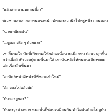
“แล้วสายตาผมตอนนี้ล่ะ”
ชเวซานสบสายตาคนตรงหน้า พัคจองฮวานิ่งไปครู่หนึ่ง ก่อนตอบ
“นายเกลียดฉัน”
“…ดูออกจริง ๆ ด้วยแฮะ”
เขายิ้มพอใจ บิดขี้เกียจพอให้กล้ามเนื้อหายเมื่อยขบ ก่อนจะลุกขึ้น
คว้าเสื้อผ้าที่ร่วงอยู่ตามพื้นมาใส่ เขาหันหลังให้คนบนเตียงขณะ
เอ่ยเรื่องอื่นขึ้นมา
“อาทิตย์หน้ามีหนังที่พี่ชอบเข้าใหม่”
“อ๋อ จองไปแล้วล่ะ”
“กับจองอูยอง? ”
“กับฮงจุงต่างหาก หมอนั่นก็ชอบเหมือนกัน ทำไมฉันต้องไปดูกับ