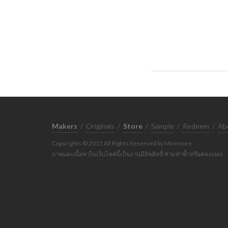
Makers
/
Originals
/
Store
/
Sample
/
Redeem
/
Ab
Copyrights © 2015 All Rights Reserved by Minimore
ภาพและเนื้อหาในเว็บไซต์นี้เป็นงานมีลิขสิทธิ์ ห้ามทำซ้ำหรือดัดแปลง