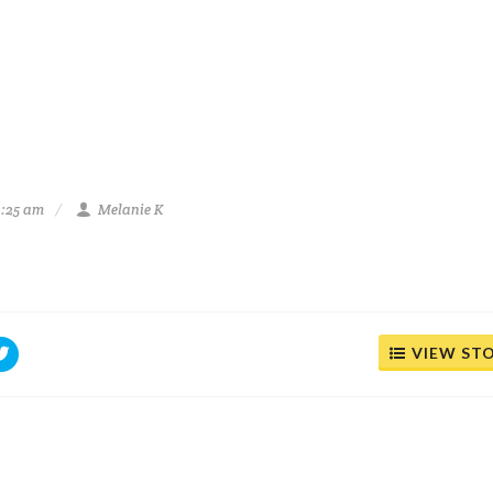
2:25 am
Melanie K
VIEW ST