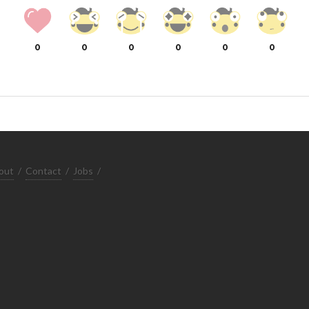
0
0
0
0
0
0
out
/
Contact
/
Jobs
/