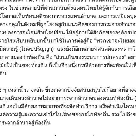
รง ในช่วงหลายปีที่ผ่านมานับตั้งแต่คนไทยได้รู้จักกับการเลือ
มีโอกาสเห็นทัศนคติของการหวงแหนอำนาจ และการเหยียดบุคค
กลุ่มในสังคมที่ผูกโยงอยู่กับแนวคิดของการกระจายอำนาจสู่ท้
เรื่องของการจะโอนย้ายโรงเรียน ให้อยู่ภายใต้สังกัดขององค์กรป
ใรหลายโรงเรียนหยิบยกขึ้นมาใช้ในการต่อสู่คือ "พวกเขาจะไม่ยอมย
ม่มีความรู้ (ไม่จบปริญญา)" และยังมีอีกหลายทัศนคติและหลากวิธ
นกลางมองว่าท้องถิ่น คือ "ส่วนเกินของระบบการปกครอง" อย
ัยให้เป็นของท้องถิ่น ก็เป็นอีกหนึ่งกรณีตัวอย่างที่สะท้อนให้
ิ่น"
 ๆ เหล่านี้ น่าจะเกิดขึ้นมาจากปัจจัยสนับสนุนไม่กี่อย่างที่อาจ
นาจเดินหวงอำนาจไม่อยากกระจากอำนาจของตนมห้ท้องถิ่น (
องถิ่นจะไม่มีศักยภาพมากพอที่จะจัดทำบริการ หรือดำเนินโครงก
ค์ความรู้และความเข้าใจในเรื่องของกลไกท้องถิ่น รวมไปถึ
ะจากอำนาจสู่ท้องถิ่น