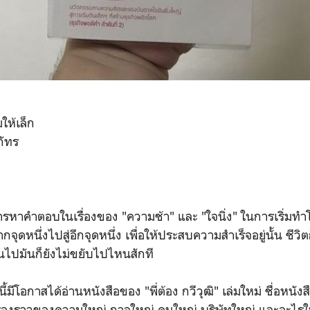
มให้เล็ก
ภัทร
หาคำตอบในเรื่องของ "ความช้า" และ "ใจนิ่ง" ในการเริ่มทำ
จุดหนึ่งไปสู่อีกจุดหนึ่ง เพื่อให้ประสบความสำเร็จอยู่นั้น ชีวิตก
นไปมันก็ยังไม่ขยับไปไหนสักที
ี้มีโอกาสได้อ่านหนังสือของ "พี่ต้อง กวีวุฒิ" เล่มใหม่ ชื่อหนังสื
เรื่องราวของความใหญ่ กาลใหญ่ คนใหญ่ บริษัทใหญ่ และอะไรใ