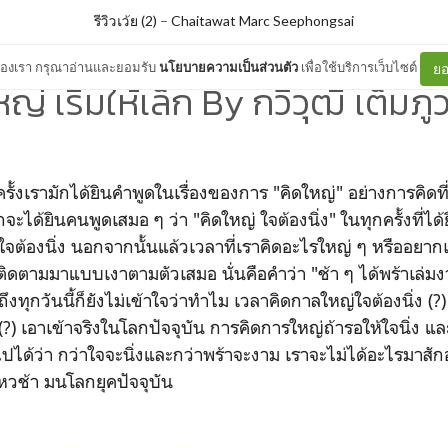
รีวิวเว้ย (2)
–
Chaitawat Marc Seephongsai
ต์ของเรา กรุณาอ่านและยอมรับ
นโยบายความเป็นส่วนตัว
เพื่อใช้บริการเว็บไซต์
ยอ
หญ่ เริ่มให้เล็ก By กวีวุฒิ เต็มภู
ยครั้งเรามักได้ยินคำพูดในเรื่องของการ "คิดใหญ่" อย่างการคิ
กจะได้ยินคนพูดเสมอ ๆ ว่า "คิดใหญ่ ใจต้องนิ่ง" ในทุกครั้งที่ได้
่ใจต้องนิ่ง นอกจากนั้นแล้วเวลาที่เราคิดอะไรใหญ่ ๆ หรืออยาก
ติดตามมาแบบเงาตามตัวเสมอ นั่นคือคำว่า "ช้า ๆ ได้พร้าเล่มงา
ึงทุกวันนี้ก็ยังไม่เข้าใจว่าทำไม เวลาคิดกาลใหญ่ใจต้องนิ่ง (?
 (?) เอาเข้าจริงในโลกปัจจุบัน การคิดการใหญ่ถ้ารอให้ใจนิ่ง แล
ไปได้ว่า กว่าใจจะนิ่งและกว่าพร้าจะงาม เราจะไม่ได้อะไรมาสัก
ไหวช้า มนโลกยุคปัจจุบัน