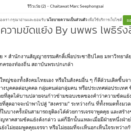
รีวิวเว้ย (2)
–
Chaitawat Marc Seephongsai
ต์ของเรา กรุณาอ่านและยอมรับ
นโยบายความเป็นส่วนตัว
เพื่อใช้บริการเว็บไซต์
ยอ
ความขัดแย้ง By นพพร โพธิรัง
ิวเว้ย × สำนักงานสัญญาธรรมศักดิ์เพื่อประชาธิปไตย มหาวิทยาล
กครองท้องถิ่น สถาบันพระปกเกล้า
ญ่ของทั้งสังคมไทยเอง หรือในสังคมอื่น ๆ ก็ดีล้วนเดิดขึ้นจาก
่างบุคคลต่อบุคคล กลุ่มคนต่อกลุ่มคน หรือประเทศต่อประเทศ
ท้ายที่สุดได้บานปลายจนก้าวข้ามขอบเขตของคำว่าความขัดแย้ง
ยที่สุดอาจจะนำพาไปสู่ "สงคราม" ระหว่างกัน ที่ทั้งหมดทั้งมวล
่ในบางครั้งมันสามารถยุติลงได้ด้วยการเจรจาพูดคุย และสร้า
คสามขัดแย้งดังกล่าว แต่ก็อีกนั้นแหละเมื่อมีฝ่ายหนึ่งฝ่าย
งไม่ยอมพูดคุยเจรจา หรือไม่ยอมที่จะเห็นอกเห็นใจระหว่างกั