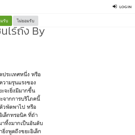
LOG IN
มรับ
ไม่ยอมรับ
นไร้ถัง By
ดประเทศหนึ่ง หรือ
วีความรุนแรงของ
ะจะยิ่งมีมากขึ้น
ะจากการบริโภคนี้
นตัวพัดพาไป หรือ
ล็กทรอนิค ที่ถ้า
าทิ้งมากเป็นอันดับ
ิ่งพูดถึงขยะอิเล็ก