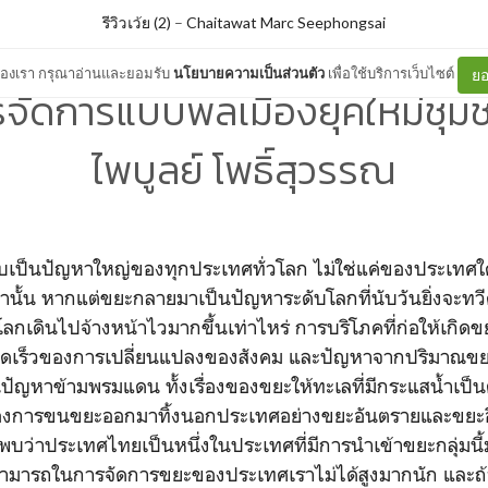
รีวิวเว้ย (2)
–
Chaitawat Marc Seephongsai
ต์ของเรา กรุณาอ่านและยอมรับ
นโยบายความเป็นส่วนตัว
เพื่อใช้บริการเว็บไซต์
ยอ
จัดการแบบพลเมืองยุคใหม่ชุมช
ไพบูลย์ โพธิ์สุวรรณ
ะนับเป็นปัญหาใหญ่ของทุกประเทศทั่วโลก ไม่ใช่แค่ของประเทศใ
ท่านั้น หากแต่ขยะกลายมาเป็นปัญหาระดับโลกที่นับวันยิ่งจะท
งโลกเดินไปจ้างหน้าไวมากขึ้นเท่าไหร่ การบริโภคที่ก่อให้เกิดขย
ดเร็วของการเปลี่ยนแปลงของสังคม และปัญหาจากปริมาณขย
นปัญหาข้ามพรมแดน ทั้งเรื่องของขยะให้ทะเลที่มีกระแสน้ำเป็
ของการขนขยะออกมาทิ้งนอกประเทศอย่างขยะอันตรายและขยะอิเ
พบว่าประเทศไทยเป็นหนึ่งในประเทศที่มีการนำเข้าขยะกลุ่มนี้ม
มสามารถในการจัดการขยะของประเทศเราไม่ได้สูงมากนัก และถ้าย