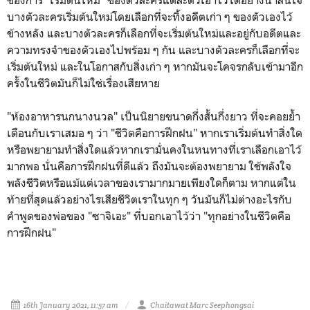
บางตัวละครเริ่มต้นใหม่โดยเลือกที่จะทิ้งอดีตเก่า ๆ ของตัวเองไว้
ข้างหลัง และบางตัวละครก็เลือกที่จะเริ่มต้นใหม่และอยู่กับอดีตและ
ความทรงจำของตัวเองไปพร้อม ๆ กัน และบางตัวละครก็เลือกที่จะ
เริ่มต้นใหม่ และในโอกาสกับสิ่งเก่า ๆ หากมันจะโคจรกลับเข้ามาอีก
ครั้งในชีวิตมันก็ไม่ใช่เรื่องเสียหาย
"ห้องอาหารนกนางนวล" เป็นนิยายขนาดกึ่งสั้นกึ่งยาว ที่จะคอยย้ำ
เตือนกับเราเสมอ ๆ ว่า "ชีวิตคือการฝึกฝน" หากเราเริ่มต้นทำสิ่งใด
หรือพยายามทำสิ่งใดแล้วหากเรามั่นคงในหนทางที่เราเลือกเอาไว้
มากพอ นั่นคือการฝึกฝนที่ดีแล้ว ถึงมันจะต้องพยายาม ใช้พลังใจ
พลังชีวิตหรือแม้แต่เวลาของเรามากมายเพียงใดก็ตาม หากแต่ใน
ท้ายที่สุดแล้วอย่างไรเสียชีวิตเราในทุก ๆ วันมันก็ไม่ต่างอะไรกับ
คำพูดของพ่อของ "ซาจิเอะ" ที่บอกเอาไว้ว่า "ทุกอย่างในชีวิตคือ
การฝึกฝน"
16th January 2021, 11:57 am
Chaitawat Marc Seephongsai