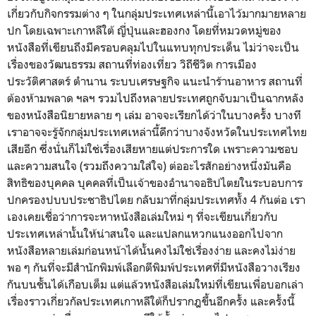
เกี่ยวกับกิจกรรมต่าง ๆ ในกลุ่มประเทศเหล่านี้เอาไว้มากมายหลาย
ปก โดยเฉพาะเกาหลีใต้ ญี่ปุ่นและฮองกง โดยที่หมวดหมู่ของ
หนังสือที่เขียนถึงมีครอบคลุมไปในแทบทุกประเด็น ไม่ว่าจะเป็น
เรื่องของวัฒนธรรม สถานที่ท่องเที่ยว วิถีชีวิต การเมือง
ประวัติศาสตร์ ตำนาน ระบบเศรษฐกิจ แนะนำร้านอาหาร สถานที่
ต้องห้ามพลาด ฯลฯ รวมไปถึงหลายประเทศถูกจับมาเป็นฉากหลัง
ของหนังสือนิยายหลาย ๆ เล่ม อาจจะเรียกได้ว่าในบางครั้ง บางที
เราอาจจะรู้จักกลุ่มประเทศเหล่านี้ดีกว่าบางจังหวัดในประเทศไทย
เสียอีก ซึ่งนั่นก็ไม่ใช่เรื่องเสียหายแต่ประการใด เพราะความชอบ
และความสนใจ (รวมถึงความใส่ใจ) ต่ออะไรสักอย่างหนึ่งมันคือ
สิทธิของบุคคล บุคคลที่เป็นเจ้าของอำนาจอธิปไตยในระบอบการ
ปกครองปบบประชาธิปไตย กลับมาที่กลุ่มประเทศทั้ง 4 กันต่อ เรา
เองเคยเชื่อว่าการจะหาหนังสือเล่มใหม่ ๆ ที่จะเขียนเกี่ยวกับ
ประเทศเหล่านั้นให้น่าสนใจ และแปลกแหวกแนงออกไปจาก
หนังสือหลายเล่มก่อนหน้าได้นั้นคงไม่ใช่เรื่องง่าย และคงไม่ง่าย
พอ ๆ กันที่จะมีสำนักพิมพ์เลือกตีพิมพ์ประเทศที่มีหนังสือวางเรียง
กันบนชั้นได้เกือบเต็ม แต่แล้วหนังสือเล่มใหม่ที่เขียนเพื่อบอกเล่า
เรื่องราวเกี่ยวกัลประเทศเกาหลีใต้ก็ปรากฎขึ้นอีกครั้ง และครั้งนี้