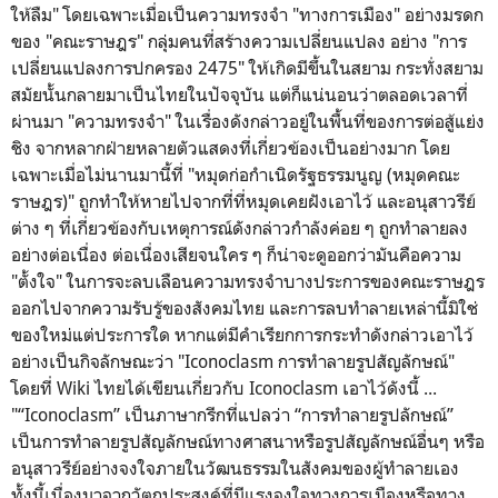
ให้ลืม" โดยเฉพาะเมื่อเป็นความทรงจำ "ทางการเมือง" อย่างมรดก
ของ "คณะราษฎร" กลุ่มคนที่สร้างความเปลี่ยนแปลง อย่าง "การ
เปลี่ยนแปลงการปกครอง 2475" ให้เกิดมีขึ้นในสยาม กระทั่งสยาม
สมัยนั้นกลายมาเป็นไทยในปัจจุบัน แต่ก็แน่นอนว่าตลอดเวลาที่
ผ่านมา "ความทรงจำ" ในเรื่องดังกล่าวอยู่ในพื้นที่ของการต่อสู้แย่ง
ชิง จากหลากฝ่ายหลายตัวแสดงที่เกี่ยวข้องเป็นอย่างมาก โดย
เฉพาะเมื่อไม่นานมานี้ที่ "หมุดก่อกำเนิดรัฐธรรมนูญ (หมุดคณะ
ราษฎร)" ถูกทำให้หายไปจากที่ที่หมุดเคยฝังเอาไว้ และอนุสาวรีย์
ต่าง ๆ ที่เกี่ยวข้องกับเหตุการณ์ดังกล่าวกำลังค่อย ๆ ถูกทำลายลง
อย่างต่อเนื่อง ต่อเนื่องเสียจนใคร ๆ ก็น่าจะดูออกว่ามันคือความ
"ตั้งใจ" ในการจะลบเลือนความทรงจำบางประการของคณะราษฎร
ออกไปจากความรับรู้ของสังคมไทย และการลบทำลายเหล่านี้มิใช่
ของใหม่แต่ประการใด หากแต่มีคำเรียกการกระทำดังกล่าวเอาไว้
อย่างเป็นกิจลักษณะว่า "Iconoclasm การทำลายรูปสัญลักษณ์"
โดยที่ Wiki ไทยได้เขียนเกี่ยวกับ Iconoclasm เอาไว้ดังนี้ ...
"“Iconoclasm” เป็นภาษากรีกที่แปลว่า “การทำลายรูปลักษณ์”
เป็นการทำลายรูปสัญลักษณ์ทางศาสนาหรือรูปสัญลักษณ์อื่นๆ หรือ
อนุสาวรีย์อย่างจงใจภายในวัฒนธรรมในสังคมของผู้ทำลายเอง
ทั้งนี้เนื่องมาจากวัตถุประสงค์ที่มีแรงจูงใจทางการเมืองหรือทาง