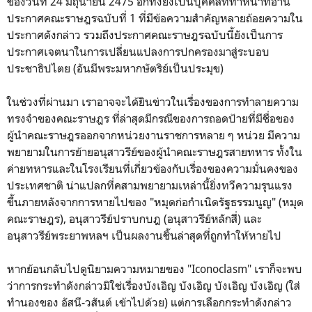
ของวันที่ 24 มิถุนายน 2475 อีกทั้งยังเป็นบุคคลที่ทำหน้าที่อ่าน
ประกาศคณะราษฎรฉบับที่ 1 ที่มีข้อความสำคัญหลายถ้อยความใน
ประกาศดังกล่าว รวมถึงประกาศคณะราษฎรฉบับนี้ยังเป็นการ
ประกาศเจตนาในการเปลี่ยนแปลงการปกครองมาสู่ระบอบ
ประชาธิปไตย (อันมีพระมหากษัตริย์เป็นประมุข)
ในช่วงที่ผ่านมา เราอาจจะได้ยินข่าวในเรื่องของการทำลายความ
ทรงจำของคณะราษฎร ที่ล่าสุดมีกรณีของการถอดป้ายที่มีชื่อของ
ผู้นำคณะราษฎรออกจากหน่วยงานราชการหลาย ๆ หน่วย มีความ
พยายามในการย้ายอนุสาวรีย์ของผู้นำคณะราษฎรสายทหาร ทั้งใน
ค่ายทหารและในโรงเรียนที่เกี่ยวข้องกับเรื่องของความมั่นคงของ
ประเทศชาติ น่าแปลกที่คสามพยายามเหล่านี้ยิ่งทวีความรุนแรง
ขึ้นภายหลังจากการหายไปของ "หมุดก่อกำเนิดรัฐธรรมนูญ" (หมุด
คณะราษฎร), อนุสาวรีย์ปราบกบฎ (อนุสาวรีย์หลักสี่) และ
อนุสาวรีย์พระยาพหลฯ เป็นผลงานชิ้นล่าสุดที่ถูกทำให้หายไป
หากย้อนกลับไปดูนิยามความหมายของ "Iconoclasm" เราก็จะพบ
ว่าการกระทำดังกล่าวมิใช่เรื่องบังเอิญ บังเอิญ บังเอิญ บังเอิญ (ใส่
ทำนองของ อัสนี-วสันต์ เข้าไปด้วย) แต่การเลือกกระทำดังกล่าว