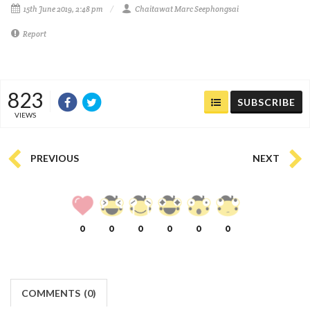
15th June 2019, 2:48 pm
Chaitawat Marc Seephongsai
Report
823
SUBSCRIBE
VIEWS
PREVIOUS
NEXT
0
0
0
0
0
0
COMMENTS
(
0)