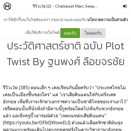
รีวิวเว้ย (2)
–
Chaitawat Marc Seephongsai
เราใช้คุ๊กกี้บนเว็บไซต์ของเรา กรุณาอ่านและยอมรับ
นโยบายความเป็นส่วนตัว
เสียดินแดนมลายู
เพื่อใช้บริการเว็บไซต์
ยอมรับ
ไม่ยอมรับ
ประวัติศาสตร์ชาติ ฉบับ Plot
Twist By ฐนพงศ์ ลือขจรชัย
รีวิวเว้ย (385) ตอนเด็ก ๆ เคยเรียนกันมั้ยครับว่า "ประเทศไทยไม่
เคยเป็นเมืองขึ้นของใคร" แต่ "เราเสียดินแดนให้กับฝรั่งเศส
อังกฤษ เพื่อที่เราจะรักษาเอกราชความเป็นชาติไทยของเราเอาไว้"
เชร็ดตอนนั้นที่นั่งฟังถ้ามีดาบนี้กูพร้อมโดดไปฟันกับพวกอังกฤษ
แล้ว และยิ่งครูบิ้วอารมณ์ด้วย "เพลงแหล่งเสียดินแดน"
(https://youtu.be/OFbQWoveELI) ด้วยแล้วเลือดรักชาติมันพุ่ง
พลานแบบพร้อมเดินไปตบกกหูครูฝรั่งในคาบวิชาภาษาอังกฤษ