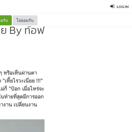
LOG IN
มรับ
ไม่ยอมรับ
าย By ท้อฟ
 ๆ หริอเห็นผ่านตา
"เหี้ยไรวะเนี่ยย !!!"
ม่ก็ "ป๊อก เมื่อไหร่จะ
งในท้ายที่สุดมีการออก
ทำงาน เปลี่ยนงาน