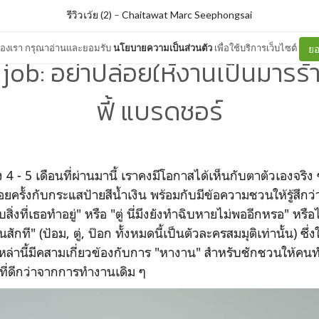
รีวิวเว้ย (2)
–
Chaitawat Marc Seephongsai
ต์ของเรา กรุณาอ่านและยอมรับ
นโยบายความเป็นส่วนตัว
เพื่อใช้บริการเว็บไซต์
ยอ
 job: อย่าปล่อยให้งานเป็นมารร้
ฟี้ แบรดชอร์
วง 4 - 5 เดือนที่ผ่านมานี้ เราคงมีโอกาสได้เห็นกับตาตัวเองจริง
อยครั้งกับกระแสป้ายสีน้ำเงิน พร้อมกับมีข้อความชวนให้รู้สึกว่า 
กับสิ่งที่เธอทำอยู่" หรือ "ตู่ นี่มึงยังทำฉิบหายไม่พออีกหรอ" หรือไ
ักที" (ป้อม, ตู่, ป๊อก ทั้งหมดนี้เป็นตัวละครสมมุติเท่านั้น) ซึ่
หล่านี้มีคสามเกี่ยวข้องกับการ "หางาน" สำหรับชักชวนให้คน
่ดีกว่าจากการทำงานเดิม ๆ