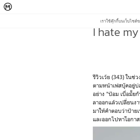
เราใช้คุ๊กกี้บนเว็บไซ
I hate my
รีวิวเว้ย (343) ในช่
ตามหน้าเฟสบุ๊คอยู่บ่
อย่าง "ป้อม เบื่อมั้ย
ลาออกแล้วเปลี่ยนงานส
มาให้คำตอบว่าป้ายเ
และออกไปหาโอกาสที