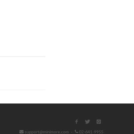
support@minimore.com
·
02-641-9955