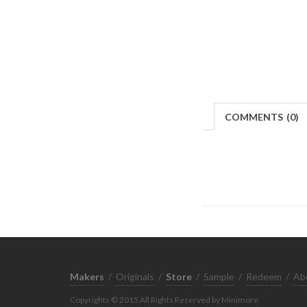
COMMENTS
(
0)
Makers
/
Originals
/
Store
/
Sample
/
Redeem
/
Ab
Copyrights © 2015 All Rights Reserved by Minimore