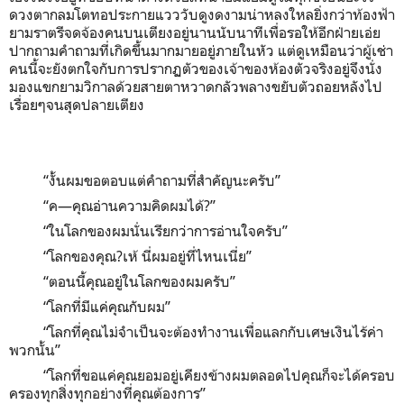
ดวงตากลมโตทอประกายแวววับดูงดงามน่าหลงใหลยิ่งกว่าท้องฟ้า
ยามราตรีจดจ้องคนบนเตียงอยู่นานนับนาทีเพื่อรอให้อีกฝ่ายเอ่ย
ปากถามคำถามที่เกิดขึ้นมากมายอยู่ภายในหัว แต่ดูเหมือนว่าผู้เช่า
คนนี้จะยังตกใจกับการปรากฏตัวของเจ้าของห้องตัวจริงอยู่จึงนั่ง
มองแขกยามวิกาลด้วยสายตาหวาดกลัวพลางขยับตัวถอยหลังไป
เรื่อยๆจนสุดปลายเตียง
“งั้นผมขอตอบแต่คำถามที่สำคัญนะครับ”
“ค—คุณอ่านความคิดผมได้?”
“ในโลกของผมนั่นเรียกว่าการอ่านใจครับ”
“โลกของคุณ?เห้ นี่ผมอยู่ที่ไหนเนี่ย”
“ตอนนี้คุณอยู่ในโลกของผมครับ”
“โลกที่มีแค่คุณกับผม”
“โลกที่คุณไม่จำเป็นจะต้องทำงานเพื่อแลกกับเศษเงินไร้ค่า
พวกนั้น”
“โลกที่ขอแค่คุณยอมอยู่เคียงข้างผมตลอดไปคุณก็จะได้ครอบ
ครองทุกสิ่งทุกอย่างที่คุณต้องการ”