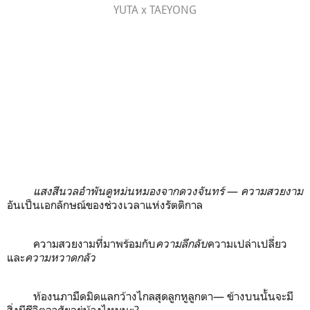
YUTA x TAEYONG
แสงสีนวลอำพันดูหม่นหมองจากดวงจันทร์
—
ความสวยงาม
อันเป็นเอกลักษณ์ของช่วงเวลาแห่งรัตติกาล
ความสวยงามที่มาพร้อมกับ
ความลึกลับ
ความเปล่าเปลี่ยว
และ
ความหวาดกลัว
ท้องนภามืดมิดแลกว้างไกลสุดลูกหูลูกตา— ข้างบนนั้นจะมี
สิ่งมีชีวิตอาศัยอยู่บ้างไหมนะ?