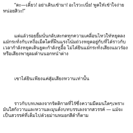
“ดะ—เดี๋ยว
!
อย่าเดินเข้ามา
!
อะไรวะเนี่ย
!
พูดให้เข้าใจง่าย
หน่อยสิวะ
!
”
แต่แล้วรอยยิ้มนั่นกลับสะกดทุกความเคลื่อนไหวให้หยุดลง
แม้กระทั่งกับเหงื่อเม็ดโตที่ฝืนแรงโน้มถ่วงหยุดอยู่กับที่ได้ราวกับ
เวลากำลังหยุดเดินยูตะกำลังหูอื้อ ไม่ได้ยินแม้กระทั่งเสียงแมวร้อง
หรือเสียงพายุลมด้านนอกหน้าต่าง
เขาได้ยินเพียงแค่สุ้มเสียงหวานเท่านั้น
ราวกับบทเพลงจากรัตติกาลที่ไร้ซึ่งความมืดมนใดๆเพราะ
มันใสกังวานและหวานละมุนดั่งบทบรรเลงจากสวรรค์ — แม้จะ
เป็นสวรรค์ที่เต็มไปด้วยม่านหมอกสีดำก็ตาม