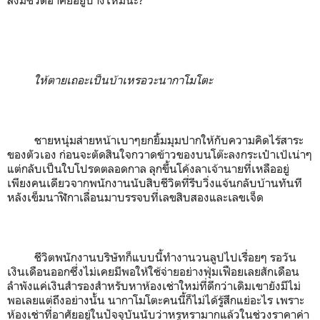
ให้ตายเถอะเป็นบ้าเหรอวะนากาโมโตะ
ชายหนุ่มส่ายหน้าเบาๆยกยิ้มมุมปากให้กับความคิดไร้สาระ
ของตัวเอง ก่อนจะตัดสินใจกวาดข้าวของบนโต๊ะลงกระเป๋าเป้เน่าๆ
แต่กลับเป็นใบโปรดตลอดกาล ลุกขึ้นโค้งลาเจ้านายที่เหลืออยู่
เพียงคนเดียวจากพนักงานนับสิบชีวิตที่รีบวิ่งแจ้นกลับบ้านทันที
หลังเข็มนาฬิกาเลื่อนมาบรรจบที่เลขสิบสองและเลขเจ็ด
ชีวิตพนักงานบริษัทก็แบบนี้ทำงานวนลูปไปเรื่อยๆ รอวัน
เงินเดือนออกซึ่งไม่เคยมีพอให้ใช้จ่ายอย่างฟุ่มเฟือยเลยสักเดือน
ลำพังแค่เงินสำรองสำหรับหาห้องเช่าใหม่ที่ดีกว่าเดิมเขายังมีไม่
พอเลยแต่ถึงอย่างนั้น นากาโมโตะคนนี้ก็ไม่ได้รู้สึกแย่อะไร เพราะ
ห้องเช่าที่อาศัยอยู่ในปัจจุบันนับว่าหรูหรามากแล้วในช่วงราคาค่า