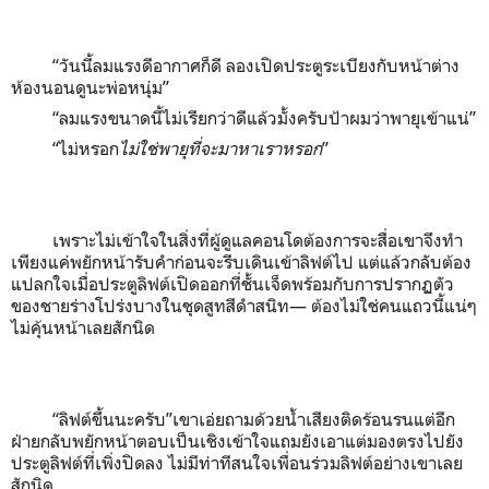
“วันนี้ลมแรงดีอากาศก็ดี ลองเปิดประตูระเบียงกับหน้าต่าง
ห้องนอนดูนะพ่อหนุ่ม”
“ลมแรงขนาดนี้ไม่เรียกว่าดีแล้วมั้งครับป้าผมว่าพายุเข้าแน่”
“ไม่หรอก
ไม่ใช่พายุที่จะมาหาเราหรอก
”
เพราะไม่เข้าใจในสิ่งที่ผู้ดูแลคอนโดต้องการจะสื่อเขาจึงทำ
เพียงแค่พยักหน้ารับคำก่อนจะรีบเดินเข้าลิฟต์ไป แต่แล้วกลับต้อง
แปลกใจเมื่อประตูลิฟต์เปิดออกที่ชั้นเจ็ดพร้อมกับการปรากฏตัว
ของชายร่างโปร่งบางในชุดสูทสีดำสนิท— ต้องไม่ใช่คนแถวนี้แน่ๆ
ไม่คุ้นหน้าเลยสักนิด
“ลิฟต์ขึ้นนะครับ”เขาเอ่ยถามด้วยน้ำเสียงติดร้อนรนแต่อีก
ฝ่ายกลับพยักหน้าตอบเป็นเชิงเข้าใจแถมยังเอาแต่มองตรงไปยัง
ประตูลิฟต์ที่เพิ่งปิดลง ไม่มีท่าทีสนใจเพื่อนร่วมลิฟต์อย่างเขาเลย
สักนิด