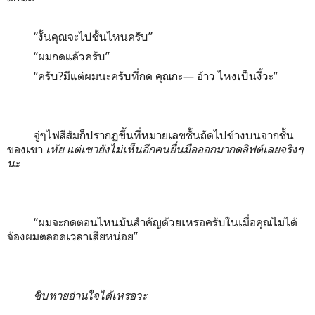
“งั้นคุณจะไปชั้นไหนครับ”
“ผมกดแล้วครับ”
“ครับ?มีแต่ผมนะครับที่กด คุณกะ— อ้าว ไหงเป็นงี้วะ”
จู่ๆไฟสีส้มก็ปรากฏขึ้นที่หมายเลขชั้นถัดไปข้างบนจากชั้น
ของเขา
เห้ย แต่เขายังไม่เห็นอีกคนยื่นมือออกมากดลิฟต์เลยจริงๆ
นะ
“ผมจะกดตอนไหนมันสำคัญด้วยเหรอครับในเมื่อคุณไม่ได้
จ้องผมตลอดเวลาเสียหน่อย”
ชิบหายอ่านใจได้เหรอวะ