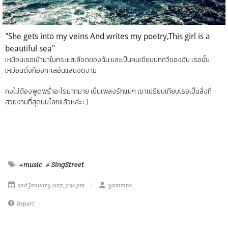
"She gets into my veins And writes my poetry,This girl is a
beautiful sea"
เหมือนเธอเข้ามาในกระแสเลือดของฉัน และเป็นคนเขียนบทกวีของฉัน เธอนั้น
เหมือนดั่งท้องทะเลอันแสนงดงาม
คงไม่ต้องพูดพร่ำอะไรมากมาย เป็นเพลงรักแน่ๆ เขาเปรียบเทียบเธอเป็นสิ่งที่
สวยงามที่สุดบนโลกแล้วหล่ะ : )
#music
# SingStreet
2nd January 2017, 3:20 pm
yammns
Report