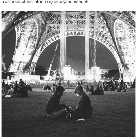
เพราะเธอคงไม่อยากได้ยินว่าคุณหน่ะรู้สึกกับเธอยังไง