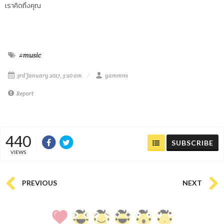
เราคิดถึงคุณ
#music
3rd January 2017, 3:20 am
yammns
Report
440
SUBSCRIBE
VIEWS
PREVIOUS
NEXT