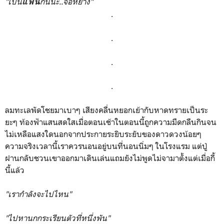
"เป็น
กันนะ..จื่อหยาง"
แฟน
.
.
.
.
ลมทะเลพัดโชยมาเบาๆ เสียงคลื่นหยอกเย้ากับหาดทรายเป็นระ
ยะๆ ท้องฟ้าแสนสดใสเมื่อตอนเช้าในตอนนี้ถูกความมืดกลืนกินจน
ไม่เหลือแสงใดนอกจากประกายระยิบระยับของดาวดวงน้อยๆ
ความจริงเวลานี้เราควรนอนอยู่บนที่นอนนิ่มๆ ในโรงแรม แต่ปู่
ฝานกลับชวนเขาออกมาเดินเล่นแถมยังไม่พูดไม่จามาตั้งแต่เมื่อกี้
นี้แล้ว
"เรากำลังจะไปไหน"
"ไปหานกกระเรียนตัวที่หนึ่งพัน"