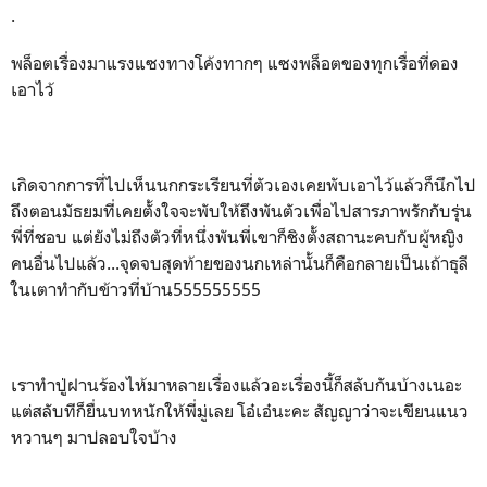
.
พล็อตเรื่องมาแรงแซงทางโค้งทากๆ แซงพล็อตของทุกเรื่อที่ดอง
เอาไว้
เกิดจากการที่ไปเห็นนกกระเรียนที่ตัวเองเคยพับเอาไว้แล้วก็นึกไป
ถึงตอนมัธยมที่เคยตั้งใจจะพับให้ถึงพันตัวเพื่อไปสารภาพรักกับรุ่น
พี่ที่ชอบ แต่ยังไม่ถึงตัวที่หนึ่งพันพี่เขาก็ชิงตั้งสถานะคบกับผู้หญิง
คนอื่นไปแล้ว...จุดจบสุดท้ายของนกเหล่านั้นก็คือกลายเป็นเถ้าธุลี
ในเตาทำกับข้าวที่บ้าน555555555
เราทำปู่ฝานร้องไห้มาหลายเรื่องแล้วอะเรื่องนี้ก็สลับกันบ้างเนอะ
แต่สลับทีก็ยื่นบทหนักให้พี่มู่เลย โอ๋เอ๋นะคะ สัญญาว่าจะเขียนแนว
หวานๆ มาปลอบใจบ้าง