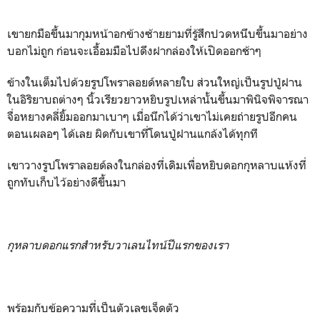
เขายกมือขึ้นมากุมหน้าอกข้างซ้ายยามที่รู้สึกปวดหนึบขึ้นมาอย่าง
บอกไม่ถูก ก่อนจะเอื้อมมือไปดึงฝากล่องให้เปิดออกช้าๆ
ข้างในเต็มไปด้วยรูป
โพราลอยด์หลายใบ ส่วนใหญ่เป็นรูปปู่ฝาน
ในอิริยาบถต่างๆ นิ้วเรียวยาวหยิบรูปเหล่านั้นขึ้นมาพินิจพิจารณา
จื่อหยางคลี่ยิ้มออกมาเบาๆ เมื่อนึกได้ว่าเขาไม่เคยถ่ายรูปอีกคน
ตอนเผลอๆ ได้เลย ผิดกับเขาที่โดนปู่ฝานแกล้งได้ทุกที
เขาวางรูปโพราลอยด์ลงในกล่องที่เดิมเพื่อหยิบดอกกุหลาบแห้งที่
ถูกทับเก็บไว้อย่างดีขึ้นมา
กุหลาบดอกแรกสำหรับวาเลนไทน์ปีแรกของเรา
พร้อมกับข้อความที่เป็นตัวเลขเจ็ดตัว