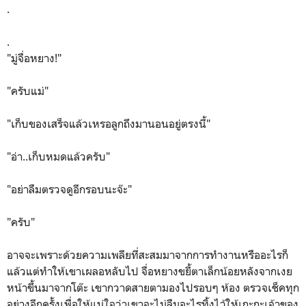
.
.
"มู่จื่อหยาง!"
"ครับแม่"
"เก็บของเสร็จแล้วเหรอลูกถึงมานอนอยู่ตรงนี้"
"อ่า..เก็บหมดแล้วครับ"
"อย่าลืมตรวจดูอีกรอบนะจ๊ะ"
"ครับ"
อาจจะเพราะด้วยความเพลียที่สะสมมาจากการทำงานหรืออะไรก็
แล้วแต่ทำให้เขาเผลอหลับไป จื่อหยางขยี้ตาเล็กน้อยหลังจากเงย
หน้าขึ้นมาจากโต๊ะ เขากวาดสายตามองไปรอบๆ ห้อง ตรวจเช็คทุก
อย่างอีกครั้งเพื่อให้แน่ใจว่าเขาจะไม่ลืมอะไรทิ้งไว้ให้เกะกะเจ้าของ