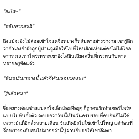
"อะไร--"
"หลับตาก่อนสิ"
ถึงแม้จะยังไม่ค่อยเข้าใจแต่จื่อหยางก็หลับตาอย่างว่าง่าย เขารู้สึก
ว่าตัวเองกำลังถูกปู่ฝานจูงมือให้ไปที่ไหนสักแห่งแต่คงไม่ได้ไกล
จากทะเลเท่าไหร่เพราะเขายังได้ยินเสียงคลื่นที่กระทบกับหาด
ทรายอยู่ชัดแจ๋ว
"หันหน้ามาทางนี้ แล้วก็ห้ามแอบมองนะ"
"รู้แล้วหน่า"
จื่อหยางค่อนข้างแปลกใจเล็กน้อยที่อยู่ๆ ก็ถูกคนรักทำเซอร์ไพร์ส
แบบไม่ทันตั้งตัว จะบอกว่าวันนี้เป็นวันครบรอบที่คบกันก็ไม่ใช่
เพราะมันก็อีกตั้งหลายเดือน วันเกิดยิ่งไม่ใช่เข้าไปใหญ่ แต่ก่อนที่
จื่อหยางจะสับสนไปมากกว่านี้ปู่ฝานก็บอกให้เขาลืมตา