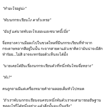
"ทำอะไรอยู่น่ะ"
"พับนกกระเรียนไง ตาถั่วเหรอ"
"ฉันรู้ แต่นายพับอะไรเยอะแยะขนาดนี้เนี่ย"
จื่อหยางควานมือลงไปในขวดโหลที่มีนกกระเรียนที่ทำจาก
กระดาษหลากสีอยู่ในนั้น กะจากสายตาแล้วเขาคิดว่ามันน่าจะมีสัก
ห้าร้อย...ไม่สิ อาจจะหกร้อยตัวเห็นจะได้มั้ง
"นายเคยได้ยินเรื่องนกกระเรียนตัวที่หนึ่งพันไหมจื่อหยาง"
"ห๊ะ?"
คนถูกถามมีแต่เครื่องหมายคำถามลอยเต็มหัวไปหมด
"ถ้าเราพับนกกระเรียนจนครบหนึ่งพันตัวเราจะสามารถอธิษฐาน
ขออะไรก็ได้หนึ่งอย่าง แล้วสิ่งนั้นจะเป็นจริง"