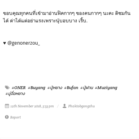
ขอบคุณทุกคนที่เข้ามาอ่านฟิคกากๆ ของคนกากๆ นะคะ ติชมกัน
ได้ ด่าได้แต่อย่าแรงเพราะนุ้บอบบาง เริ้บ.
♥ @genonerzou_
#ONER
#Buyang
#ปู่หยาง
#Bufan
#ปู่ฝาน
#Muziyang
#มู่จื่อหยาง
12th November 2018, 5:53 pm
Phaktobgongzhu
Report