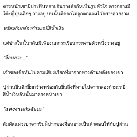
ตรงหน้าเขามีประทีบหลายอันวางต่อกันเป็นรูปหัวใจ ตรงกลางมี
โต๊ะญี่ปุ่นเล็กๆ วางอยู่ บนนั้นมีดอกไม้ถูกตกแต่งไว้อย่างสวยงาม
พร้อมกับกล่องกำมะหยี่สีน้ำเงิน
แต่ข้างในนั้นกลับมีเพียงนกกระเรียนกระดาษตัวหนึ่งวางอยู่
"จื่อหยาง..."
เจ้าของชื่อหันไปตามเสียงเรียกที่มาจากทางด้านหลังของเขา
ปู่ฝานยืนฉีกยิ้มกว้างพร้อมกับยื่นสิ่งที่หายไปจากกล่องกำมะหยี่
สีน้ำเงินอันนั้นมาตรงหน้าเขา
"
กับฉันนะ"
แต่งงาน
สัมผัสแผ่วเบาจากริมฝีปากของจื่อหยางเป็นคำตอบให้กับปู่ฝาน