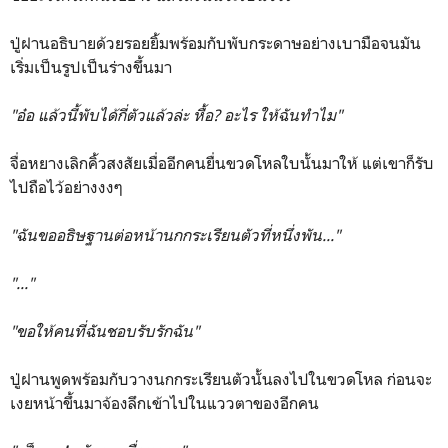
ปู่ฝานอธิบายด้วยรอยยิ้มพร้อมกับพับกระดาษอย่างเบามือจนมัน
เริ่มเป็นรูปเป็นร่างขึ้นมา
"อ๋อ แล้วนี้พับได้กี่ตัวแล้วล่ะ หื้อ? อะไร ให้ฉันทำไม"
จื่อหยางเลิกคิ้วสงสัยเมื่ออีกคนยื่นขวดโหลใบนั้นมาให้ แต่เขาก็รับ
ไปถือไว้อย่างงงๆ
"ฉันขออธิษฐานต่อหน้านกกระเรียนตัวที่หนึ่งพัน..."
"..."
"ขอให้คนที่ฉันชอบรับรักฉัน"
ปู่ฝานพูดพร้อมกับวางนกกระเรียนตัวนั้นลงไปในขวดโหล ก่อนจะ
เงยหน้าขึ้นมาจ้องลึกเข้าไปในแววตาของอีกคน