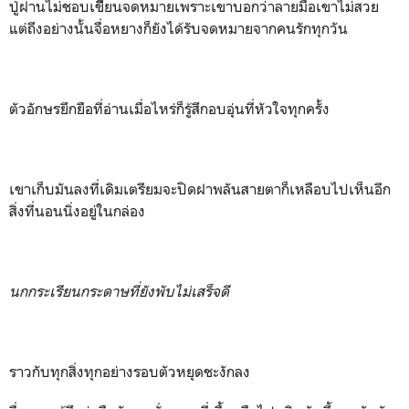
ปู่ฝานไม่ชอบเขีียนจดหมายเพราะเขาบอกว่าลายมือเขาไม่สวย
แต่ถึงอย่างนั้นจื่อหยางก็ยังได้รับจดหมายจากคนรักทุกวัน
ตัวอักษรยึกยือที่อ่านเมื่อไหร่ก็รู้สึกอบอุ่นที่หัวใจทุกครั้ง
เขาเก็บมันลงที่เดิมเตรียมจะปิดฝาพลันสายตาก็เหลือบไปเห็นอีก
สิ่งที่นอนนิ่งอยู่ในกล่อง
นกกระเรียนกระดาษที่ยังพับไม่เสร็จดี
ราวกับทุกสิ่งทุกอย่างรอบตัวหยุดชะงักลง