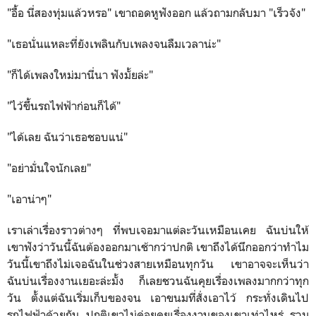
"อื้อ นี่สองทุ่มแล้วหรอ" เขาถอดหูฟังออก แล้วถามกลับมา "เร็วจัง"
"เธอนั่นแหละที่ยังเพลินกับเพลงจนลืมเวลาน่ะ"
"ก็ได้เพลงใหม่มานี่นา ฟังมั้ยล่ะ"
"ไว้ขึ้นรถไฟฟ้าก่อนก็ได้"
"ได้เลย ฉันว่าเธอชอบแน่"
"อย่ามั่นใจนักเลย"
"เอาน่าๆ"
เราเล่าเรื่องราวต่างๆ ที่พบเจอมาแต่ละวันเหมือนเคย ฉันบ่นให้
เขาฟังว่าวันนี้ฉันต้องออกมาเช้ากว่าปกติ เขาถึงได้นึกออกว่าทำไม
วันนี้เขาถึงไม่เจอฉันในช่วงสายเหมือนทุกวัน เขาอาจจะเห็นว่า
ฉันบ่นเรื่องงานเยอะล่ะมั้ง ก็เลยชวนฉันคุยเรื่องเพลงมากกว่าทุก
วัน ตั้งแต่ฉันเริ่มเก็บของจน เอาขนมที่สั่งเอาไว้ กระทั่งเดินไป
รถไฟฟ้าด้วยกัน ปกติเขาไม่ค่อยคุยเรื่องงานของเขาเท่าไหร่ รวม