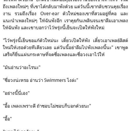
ถึงเพลงใหม่ๆ ที่เขาได้กลับมาฟังด้วย แต่วันนี้เขากลับชวนคุยเรื่อง
งาน รวมถึงเรื่อง Over-ear ตัวใหม่ของเขาที่สวมอยู่ที่คอ และ
แนะนำเพลงใหม่ๆ ให้ฉันฟังอีก เราคุยกันเพลินจนเขาลืมเอาเพลง
ให้ฉันฟัง และเขาบอกว่าไว้พรุ่งนี้เย็นจะเปิดให้ฟังใหม่
"ไว้พรุ่งนี้เย็นขอแก้ตัวใหม่นะ เดี๋ยวเปิดให้ฟัง เดี๋ยวเอาเพลย์ลิสต์
ใหม่ให้เธอด้วยทีเดียวเลย แต่วันนี้อย่าลืมไปฟังเพลงนี้นะ" เขาพูด
เสร็จก็ยื่นแผ่นกระดาษที่จดชื่อเพลงและชื่อวงเอาไว้ให้
"มันอ่านว่าอะไรนะ"
"ชื่อวงน่ะหรอ อ่านว่า Swimmers ไงล่ะ"
"อย่างนี้นี่เอง"
"อื้อ เพลงเพราะดี ถ้าชอบไม่ชอบก็บอกด้วยนะ"
"อื้อ"