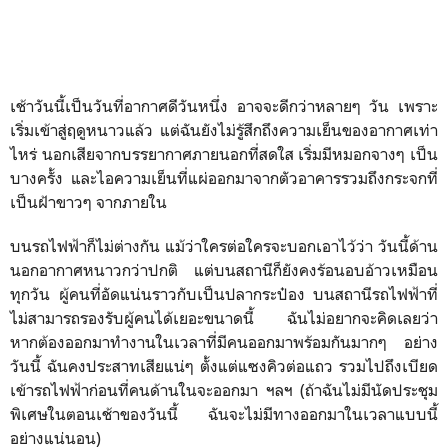
เช้าวันนี้เป็นวันที่อากาศดีวันหนึ่ง อาจจะดีกว่าหลายๆ วัน เพราะ
เริ่มเข้าสู่ฤดูหนาวแล้ว แต่ฉันยังไม่รู้สึกถึงความเย็นของอากาศเท่า
ไหร่ นอกเสียจากบรรยากาศภายนอกที่สดใส เริ่มมีหมอกจางๆ เป็น
บางครั้ง และไอความเย็นที่แผ่ออกมาจากตัวอาคารรวมถึงกระจกที่
เป็นฝ้าขาวๆ จากภายใน
บนรถไฟฟ้าก็ไม่ต่างกัน แม้ว่าใครต่อใครจะบอกเอาไว้ว่า วันนี้ด้าน
นอกอากาศหนาวกว่าปกติ แต่บนสถานีก็ยังคงร้อนอบอ้าวเหมือน
ทุกวัน ผู้คนที่อัดแน่นราวกับเป็นปลากระป๋อง บนสถานีรถไฟฟ้าที่
ไม่สามารถรองรับผู้คนได้เยอะขนาดนี้ ฉันไม่อยากจะคิดเลยว่า
หากต้องออกมาทำงานในเวลาที่มีคนออกมาพร้อมกันมากๆ อย่าง
วันนี้ ฉันคงประสาทเสียแน่ๆ ตั้งแต่แซงคิวต่อแถว รวมไปถึงเบียด
เข้ารถไฟฟ้าก่อนที่คนด้านในจะออกมา ฯลฯ (ถ้าฉันไม่มีนัดประชุม
พิเศษในตอนเช้าของวันนี้ ฉันจะไม่มีทางออกมาในเวลาแบบนี้
อย่างแน่นอน)