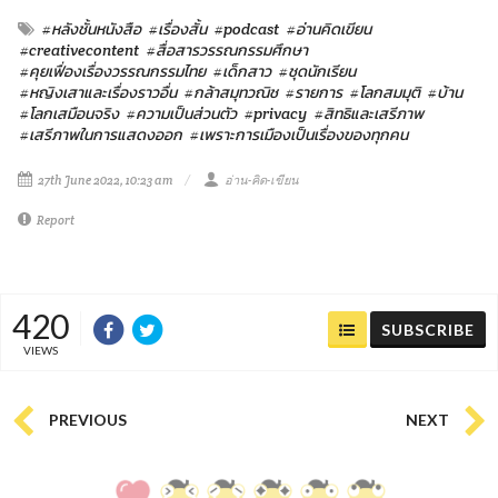
#หลังชั้นหนังสือ
#เรื่องสั้น
#podcast
#อ่านคิดเขียน
#creativecontent
#สื่อสารวรรณกรรมศึกษา
#คุยเฟื่องเรื่องวรรณกรรมไทย
#เด็กสาว
#ชุดนักเรียน
#หญิงเสาและเรื่องราวอื่น
#กล้าสมุทวณิช
#รายการ
#โลกสมมุติ
#บ้าน
#โลกเสมือนจริง
#ความเป็นส่วนตัว
#privacy
#สิทธิและเสรีภาพ
#เสรีภาพในการแสดงออก
#เพราะการเมืองเป็นเรื่องของทุกคน
27th June 2022, 10:23 am
อ่าน-คิด-เขียน
Report
420
SUBSCRIBE
VIEWS
PREVIOUS
NEXT