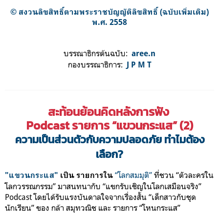
© สงวนลิขสิทธิ์ตามพระราชบัญญัติลิขสิทธิ์ (ฉบับเพิ่มเติม)
พ.ศ. 2558
บรรณาธิกรต้นฉบับ:
aree.n
กองบรรณาธิการ:
J P M T
สะท้อนย้อนคิด
ห
ลังการฟัง
Podcast ร
ายการ “แขวนกระแส”
(2)
ความเป็นส่วนตัวกับความปลอดภัย ทำไมต้อง
เลือก?
“โลกสมมุติ”
ที่ชวน “ตัวละครใน
"แขวนกระแส"
เป็น รายการใน
โลกวรรณกรรม” มาสนทนากับ “แขกรับเชิญในโลกเสมือนจริง”
Podcast โดยได้รับแรงบันดาลใจจากเรื่องสั้น “เด็กสาวกับชุด
นักเรียน”​ ของ กล้า สมุทวณิช และ รายการ “โหนกระแส”