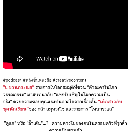
# # m mn mf
#podcast
#หลังชั้นหนังสือ
#creativecontent
รายการในโลกสมมุติที่ชวน “ตัวละครในโลก
“แขวนกระแส”
วรรณกรรม” มาสนทนากับ “แขกรับเชิญในโลกความเป็น
จริง”
ด้วยความขอบคุณแรงบันดาลใจจากเรื่องสั้น
“เด็กสาวกับ
ของ กล้า สมุทวณิช และรายการ "โหนกระแส"
ชุดนักเรียน”
"ดูแล" หรือ "ล้ำเส้น"...? : ความห่วงใยของคนในครอบครัวที่
รุกล้ำ
ความเป็นส่วนตัว