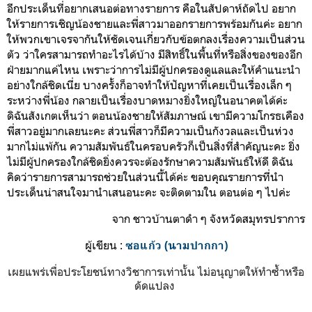
อีกประเด็นที่อยากเสนอต่อทางรายการ คือในสัปดาห์ถัดไป อยาก
ให้รายการเชิญน้องชายและพี่สาวมาออกรายการพร้อมกันค่ะ อยาก
ให้พวกเขาเจรจากันให้ชัดเจนเกี่ยวกับข้อตกลงเรื่องความเป็นส่วน
ตัว ว่าใครสามารถทำอะไรได้บ้าง มีสิทธิ์ในพื้นที่หรือสิ่งของของอีก
ฝ่ายมากแค่ไหน เพราะว่าการไม่มีผู้ปกครองดูแลและให้คำแนะนำ
อย่างใกล้ชิดเนี่ย บางครั้งก็อาจทำให้ปัญหาที่เคยเป็นเรื่องเล็ก ๆ
ระหว่างพี่น้อง กลายเป็นเรื่องบาดหมางยิ่งใหญ่ในอนาคตได้ค่ะ
ดิฉันสังเกตเห็นว่า ตอนน้องชายให้สัมภาษณ์ เขามีความโกรธเคือง
พี่สาวอยู่มากเลยนะคะ ส่วนพี่สาวก็มีความเป็นกังวลและเป็นห่วง
มากไม่แพ้กัน ความสัมพันธ์ในครอบครัวก็เป็นสิ่งที่สำคัญนะคะ ยิ่ง
ไม่มีผู้ปกครองใกล้ชิดยิ่งควรจะต้องรักษาความสัมพันธ์ให้ดี ดิฉัน
คิดว่ารายการสามารถช่วยในส่วนนี้ได้ค่ะ ขอบคุณรายการที่นำ
ประเด็นน่าสนใจมานำเสนอนะคะ จะติดตามใน ตอนต่อ ๆ ไปค่ะ
จาก ชาวบ้านตาดำ ๆ จังหวัดสมุทรปราการ
ผู้เขียน :
ซอแก้ว (นามปากกา)
เผยแพร่เพื่อประโยชน์ทางวิชาการเท่านั้น ไม่อนุญาตให้ทำซ้ำหรือ
ดัดแปลง