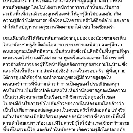
เป็นแม่อ้างความหวังดีและอำนาจในการดูแลลูกมาละเมิดพื้นที่
ส่วนตัวของลูก โดยไม่ได้ตระหนักว่าการกระทำนั้นจะเป็นการ
ละเมิดพื้นที่ส่วนตัวของลูกหรือจะทำให้ลูกรู้สึกไม่ปลอดภัย เกิด
ความรู้สึกว่าไม่สามารถเชื่อใจคนในครอบครัวได้อีกต่อไป และอาจ
ทำให้เกิดปัญหาทางสุขภาพจิตตามมาได้ เช่น โรคซึมเศร้า
เช่นเดียวกับที่ได้ฟังบทสัมภาษณ์จากมุมมองของน้องชาย จะเห็น
ได้ว่าน้องชายรู้สึกอึดอัดใจจากการกระทำของพี่สาว และรู้สึกว่า
ตนเองถูกละเมิดสิทธิความเป็นส่วนตัวซึ่งเป็นสิทธิขั้นพื้นฐานที่ทุก
คนควรจะได้รับ แต่ก็ไม่สามารถพูดหรือแสดงออกมาได้ เพราะพี่
สาวอ้างอำนาจของผู้ที่มีหน้าที่ดูแลจัดการทุกอย่างภายในบ้าน ซึ่ง
แสดงให้เห็นถึงความสัมพันธ์เชิงอำนาจในครอบครัว ผู้ที่อยู่ภาย
ใต้การดูแลก็ต้องจำยอมทำตามกฎของผู้มีอำนาจสูงสุดใน
ครอบครัว การที่พี่สาวกล่าวว่าการเปิดดูซองไปรษณีย์ของทุก
คนในบ้านเป็นเรื่องปกติ แสดงให้เห็นว่าน้องชายถูกละเมิดความ
เป็นส่วนตัวจนกลายเป็นเรื่องปกติ ซึ่งการเปิดดูของในซอง
ไปรษณีย์ หรือการเข้าไปค้นข้าวของภายในห้องนอนโดยอ้างว่า
เป็นไปเพื่อการสอดส่องดูแลคนในครอบครัวให้ปลอดภัย แท้จริง
แล้วเป็นการละเมิดสิทธิส่วนบุคคลของน้องชาย ซึ่งควรจะมีพื้นที่
ส่วนตัวโดยเฉพาะห้องนอนที่ไม่ควรมีผู้ใดใช้อำนาจเข้ามาก้าวก่าย
พื้นที่ในส่วนนี้ได้ และยังทำให้น้องชายเกิดความรู้สึกไม่ปลอดภัย