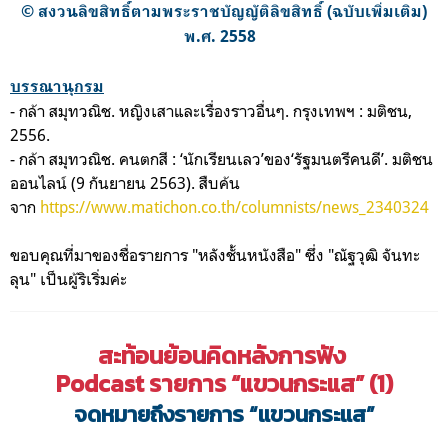
© สงวนลิขสิทธิ์ตามพระราชบัญญัติลิขสิทธิ์ (ฉบับเพิ่มเติม)
พ.ศ. 2558
บรรณานุกรม
- กล้า สมุทวณิช. หญิงเสาและเรื่องราวอื่นๆ. กรุงเทพฯ : มติชน,
2556.
- กล้า สมุทวณิช. คนตกสี : ‘นักเรียนเลว’ของ‘รัฐมนตรีคนดี’. มติชน
ออนไลน์ (9 กันยายน 2563). สืบค้น
จาก
https://www.matichon.co.th/columnists/news_2340324
ขอบคุณที่มาของชื่อรายการ "หลังชั้นหนังสือ" ซึ่ง "ณัฐวุฒิ จันทะ
ลุน" เป็นผู้ริเริ่มค่ะ
สะท้อนย้อนคิด
ห
ลังการฟัง
Podcast ร
ายการ “แขวนกระแส”
(1)
จดหมายถึงรายการ “แขวนกระแส”