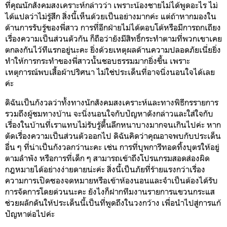
ที่คุณนักสังคมสงเคราะห์กล่าวว่า เพราะน้องชายไม่ได้พูดอะไร ไม่
ได้แปลว่าไม่รู้สึก สิ่งนี้เห็นด้วยเป็นอย่างมากค่ะ แต่ถ้าหากมองใน
ด้านการรับรู้ของพี่สาว การที่อีกฝ่ายไม่ได้ตอบโต้หรือมีการถกเถียง
เรื่องความเป็นส่วนตัวกัน ก็ถือว่ายังมีสิทธิ์กระทำตามที่พวกเขาเคย
ตกลงกันไว้ทีแรกอยู่นะคะ ยิ่งด้วยเหตุผลด้านความปลอดภัยเนี่ยยิ่ง
ทำให้การกระทำของพี่สาวนั้นชอบธรรมมากยิ่งขึ้น เพราะ
เหตุการณ์พบเสื้อผ้าปริศนา ไม่ใช่ประเด็นที่อาจนิ่งนอนใจได้เลย
ค่ะ
ดิฉันเป็นกังวลว่าทั้งทางนักสังคมสงเคราะห์และทางพิธีกรรายการ
รวมถึงผู้ชมทางบ้าน จะนิ่งนอนใจกับปัญหาดังกล่าวและใส่ใจกับ
เรื่องในบ้านที่เราแทบไม่รับรู้ตื้นลึกหนาบางมากจนเกินไปค่ะ หาก
ตัดเรื่องความเป็นส่วนตัวออกไป ดิฉันคิดว่าคุณอาจพบกับประเด็น
อื่น ๆ ที่น่าเป็นกังวลกว่านะคะ เช่น การที่บุพการีทอดทิ้งบุตรให้อยู่
ตามลำพัง หรือการที่เด็ก ๆ สามารถเข้าถึงโปรแกรมสอดส่องผิด
กฎหมายได้อย่างง่ายดายน่ะค่ะ สิ่งนี้เป็นภัยที่ร้ายแรงกว่าเรื่อง
ความการเปิดซองจดหมายหรือเข้าห้องนอนและจำเป็นต้องได้รับ
การจัดการโดยด่วนนะคะ ยังไงก็ฝากทีมงานรายการแขวนกระแส
ช่วยผลักดันให้ประเด็นนี้เป็นที่พูดถึงในวงกว้าง เพื่อนำไปสู่การแก้
ปัญหาต่อไปค่ะ