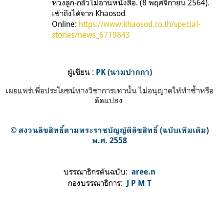
ห่วงลูก-กลัวไม่อ่านหนังสือ
. (8 พฤศจิกายน 2564).
เข้าถึงได้จาก Khaosod
Online:
https://www.khaosod.co.th/special-
stories/news_6719843
ผู้เขียน :
PK (นามปากกา)
เผยแพร่เพื่อประโยชน์ทางวิชาการเท่านั้น ไม่อนุญาตให้ทำซ้ำหรือ
ดัดแปลง
© สงวนลิขสิทธิ์ตามพระราชบัญญัติลิขสิทธิ์ (ฉบับเพิ่มเติม)
พ.ศ. 2558
บรรณาธิกรต้นฉบับ:
aree.n
กองบรรณาธิการ:
J P M T