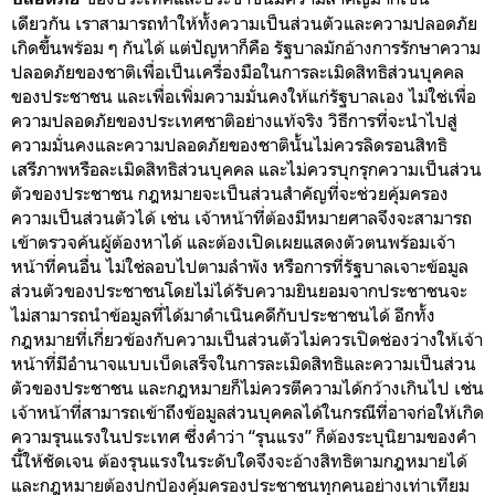
เดียวกัน เราสามารถทำให้ทั้งความเป็นส่วนตัวและความปลอดภัย
เกิดขึ้นพร้อม ๆ กันได้ แต่ปัญหาก็คือ รัฐบาลมักอ้างการรักษาความ
ปลอดภัยของชาติเพื่อเป็นเครื่องมือในการละเมิดสิทธิส่วนบุคคล
ของประชาชน และเพื่อเพิ่มความมั่นคงให้แก่รัฐบาลเอง ไม่ใช่เพื่อ
ความปลอดภัยของประเทศชาติอย่างแท้จริง วิธีการที่จะนำไปสู่
ความมั่นคงและความปลอดภัยของชาตินั้นไม่ควรลิดรอนสิทธิ
เสรีภาพหรือละเมิดสิทธิส่วนบุคคล และไม่ควรบุกรุกความเป็นส่วน
ตัวของประชาชน กฎหมายจะเป็นส่วนสำคัญที่จะช่วยคุ้มครอง
ความเป็นส่วนตัวได้ เช่น เจ้าหน้าที่ต้องมีหมายศาลจึงจะสามารถ
เข้าตรวจค้นผู้ต้องหาได้ และต้องเปิดเผยแสดงตัวตนพร้อมเจ้า
หน้าที่คนอื่น ไม่ใช่ลอบไปตามลำพัง หรือการที่รัฐบาลเจาะข้อมูล
ส่วนตัวของประชาชนโดยไม่ได้รับความยินยอมจากประชาชนจะ
ไม่สามารถนำข้อมูลที่ได้มาดำเนินคดีกับประชาชนได้ อีกทั้ง
กฎหมายที่เกี่ยวข้องกับความเป็นส่วนตัวไม่ควรเปิดช่องว่างให้เจ้า
หน้าที่มีอำนาจแบบเบ็ดเสร็จในการละเมิดสิทธิและความเป็นส่วน
ตัวของประชาชน และกฎหมายก็ไม่ควรตีความได้กว้างเกินไป เช่น
เจ้าหน้าที่สามารถเข้าถึงข้อมูลส่วนบุคคลได้ในกรณีที่อาจก่อให้เกิด
ความรุนแรงในประเทศ ซึ่งคำว่า “รุนแรง” ก็ต้องระบุนิยามของคำ
นี้ให้ชัดเจน ต้องรุนแรงในระดับใดจึง
จะอ้างสิทธิตามกฎหมายได้
และกฎหมายต้องปกป้องคุ้มครองประชาชนทุกคนอย่างเท่าเทียม