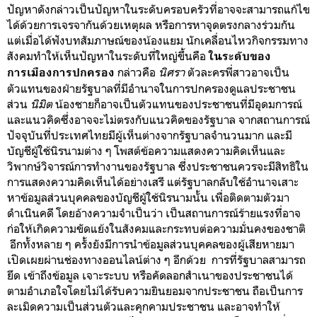
ปัญหาดังกล่าวเป็นปัญหาในระดับครอบครัวที่อาจจะสามารถแก้ไข
ได้ด้วยการเจรจากันด้วยเหตุผล หรือการหาจุดตรงกลางร่วมกัน
แต่เมื่อได้ฟังบทสัมภาษณ์ของน้องแยม นักเคลื่อนไหวกิจกรรมทาง
สังคมทำให้เห็นปัญหาในระดับที่ใหญ่ขึ้นคือ
ในระดับของ
กล่าวคือ
นิศรา
ตัวละครพี่สาว
อาจเป็น
การเมืองการปกครอง
ตัวแทนของฝ่ายรัฐบาลที่มีอำนาจในการปกครองดูแลประชาชน
ส่วน
นิมิต
น้องชายก็อาจเป็นตัวแทนของประชาชนที่มีอุดมการณ์
และแนวคิดซึ่งอาจจะไม่ตรงกับแนวคิดของรัฐบา
ล
จากสถานการณ์
ปัจจุบันที่ประเทศไทยมีผู้เห็นต่างจากรัฐบาลจำนวนมาก และมี
บัญชีผู้ใช้นิรนามต่าง ๆ โพสต์ข้อความแสดงความคิดเห็นและ
วิพากษ์วิจารณ์การทำงานของรัฐบาล ซึ่งประชาชนควรจะมีสิทธิใน
การแสดงความคิดเห็นได้อย่างเสรี แต่รัฐบาลกลับใช้อำนาจเสาะ
หาข้อมูลส่วนบุคคลของบัญชีผู้ใช้นิรนามนั้น เพื่อติดตาม
ตัวมา
ดำเนินคดี โดยอ้างความจำเป็นว่า เป็นสถานการณ์ร้ายแรงที่อาจ
ก่อให้เกิดความขัดแย้งในสังคมและกระทบต่อความมั่นคงของชาติ
อีกทั้งหลาย ๆ ครั้งยังมีการนำข้อมูลส่วนบุคคลของผู้เสียหายมา
เปิดเผยผ่านช่องทางออนไลน์ต่าง ๆ อีกด้วย การที่รัฐบาลสามารถ
ยึด เข้าถึงข้อมูล เจาะระบบ หรือคัดลอกสำเนาของประชาชนได้
ตามอำเภอใจโดยไม่ได้รับความยินยอมจากประชาชน ถือเป็นการ
ละเมิดความเป็นส่วนตัวและคุกคามประชาชน และอาจทำให้