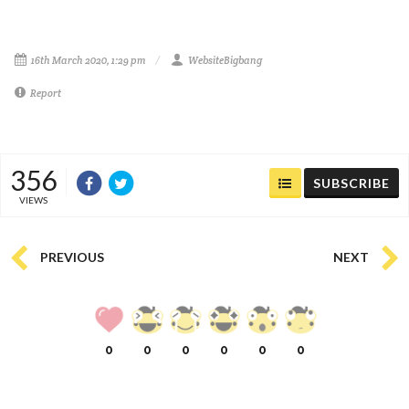
16th March 2020, 1:29 pm
WebsiteBigbang
Report
356
SUBSCRIBE
VIEWS
PREVIOUS
NEXT
0
0
0
0
0
0